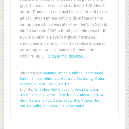
grija Domnului. Acum când au trecut 102 zile de
atunci, Dumnezeu ne-a mai binecuvântat şi cu un
alt dar. Uneori (m-am convins de atâtea ori) noi
nici nu ştim să-i cerem câte El ne oferă. In Sabatul
din 10 ianuarie 2009 o bună parte din redactorii
RVS s-au aflat la Deva în mijlocul nostru să-i
cunoaştem în carne şi oase. La întrebarea cum s-
au suprapus vocile cu oamenii în momentul
intâlnirii, eu …
[Citeşte mai departe...]
Din categoria:
Anunturi
,
Articole
,
Buletin Saptamanal
,
Buletin Tineret
,
Editoriale
,
Generale
,
Marketing
,
Media
,
Misiune
,
Muzica
,
Social
,
Tineret
Etichete:
Adi Dobre
,
Alex Clodeanu
,
Anca Stroescu
,
Bianca Timsa Stoicescu
,
biserica adventista
,
biserica
deva
,
Caravana RVS
,
Deva
,
fotografie
,
Muzica
,
Nelu
Burcea
,
radio
,
speranta
,
vocea sperantei