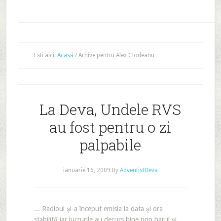
Ești aici:
Acasă
/
Arhive pentru Alex Clodeanu
La Deva, Undele RVS
au fost pentru o zi
palpabile
ianuarie 16, 2009
By
AdventistDeva
... Radioul şi-a început emisia la data şi ora
stabilită iar lucrurile au decurs bine prin harul şi