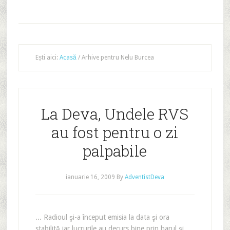
Ești aici:
Acasă
/
Arhive pentru Nelu Burcea
La Deva, Undele RVS
au fost pentru o zi
palpabile
ianuarie 16, 2009
By
AdventistDeva
... Radioul şi-a început emisia la data şi ora
stabilită iar lucrurile au decurs bine prin harul şi