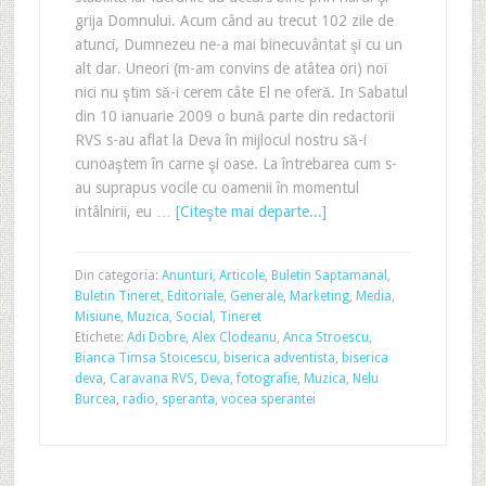
grija Domnului. Acum când au trecut 102 zile de
atunci, Dumnezeu ne-a mai binecuvântat şi cu un
alt dar. Uneori (m-am convins de atâtea ori) noi
nici nu ştim să-i cerem câte El ne oferă. In Sabatul
din 10 ianuarie 2009 o bună parte din redactorii
RVS s-au aflat la Deva în mijlocul nostru să-i
cunoaştem în carne şi oase. La întrebarea cum s-
au suprapus vocile cu oamenii în momentul
intâlnirii, eu …
[Citeşte mai departe...]
Din categoria:
Anunturi
,
Articole
,
Buletin Saptamanal
,
Buletin Tineret
,
Editoriale
,
Generale
,
Marketing
,
Media
,
Misiune
,
Muzica
,
Social
,
Tineret
Etichete:
Adi Dobre
,
Alex Clodeanu
,
Anca Stroescu
,
Bianca Timsa Stoicescu
,
biserica adventista
,
biserica
deva
,
Caravana RVS
,
Deva
,
fotografie
,
Muzica
,
Nelu
Burcea
,
radio
,
speranta
,
vocea sperantei