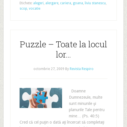
Etichete:
alegeri
,
alergare
,
cariera
,
goana
,
liviu stanescu
,
scop
,
vocatie
Puzzle – Toate la locul
lor…
octombrie 27, 2009
By
Revista Respiro
Doamne
Dumnezeule, multe
sunt minunile şi
planurile Tale pentru
mine… (Ps. 40:5)
Cred că cel puţin o dată aţi încercat să completaţi