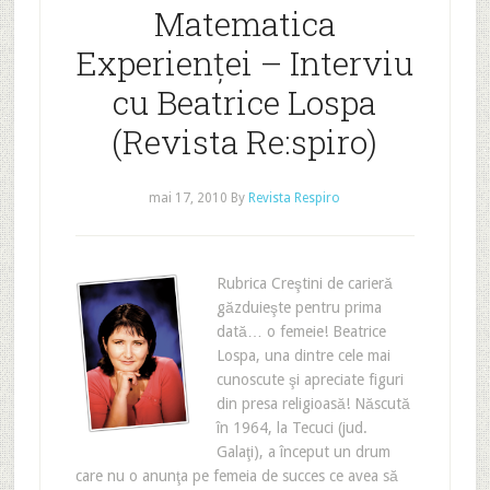
Matematica
Experienței – Interviu
cu Beatrice Lospa
(Revista Re:spiro)
mai 17, 2010
By
Revista Respiro
Rubrica Creştini de carieră
găzduieşte pentru prima
dată… o femeie! Beatrice
Lospa, una dintre cele mai
cunoscute şi apreciate figuri
din presa religioasă! Născută
în 1964, la Tecuci (jud.
Galaţi), a început un drum
care nu o anunţa pe femeia de succes ce avea să