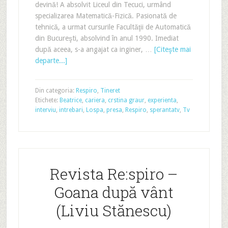
devină! A absolvit Liceul din Tecuci, urmând
specializarea Matematică-Fizică. Pasionată de
tehnică, a urmat cursurile Facultăţii de Automatică
din Bucureşti, absolvind în anul 1990. Imediat
după aceea, s-a angajat ca inginer, …
[Citeşte mai
departe...]
Din categoria:
Respiro
,
Tineret
Etichete:
Beatrice
,
cariera
,
crstina graur
,
experienta
,
interviu
,
intrebari
,
Lospa
,
presa
,
Respiro
,
sperantatv
,
Tv
Revista Re:spiro –
Goana după vânt
(Liviu Stănescu)