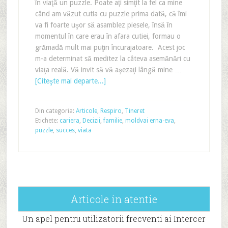
în viaţă un puzzle. Poate aţi simţit la fel ca mine
când am văzut cutia cu puzzle prima dată, că îmi
va fi foarte uşor să asamblez piesele, însă în
momentul în care erau în afara cutiei, formau o
grămadă mult mai puţin încurajatoare. Acest joc
m-a determinat să meditez la câteva asemănări cu
viaţa reală. Vă invit să vă aşezaţi lângă mine …
[Citeşte mai departe...]
Din categoria:
Articole
,
Respiro
,
Tineret
Etichete:
cariera
,
Decizii
,
familie
,
moldvai erna-eva
,
puzzle
,
succes
,
viata
Articole in atentie
Un apel pentru utilizatorii frecventi ai Intercer