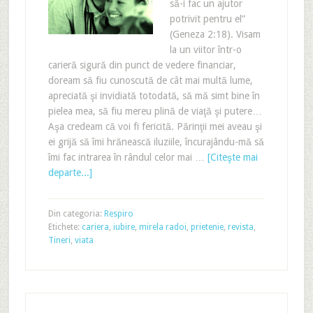
să-i fac un ajutor
potrivit pentru el”
(Geneza 2:18). Visam
la un viitor într-o
carieră sigură din punct de vedere financiar,
doream să fiu cunoscută de cât mai multă lume,
apreciată şi invidiată totodată, să mă simt bine în
pielea mea, să fiu mereu plină de viaţă şi putere…
Aşa credeam că voi fi fericită. Părinţii mei aveau şi
ei grijă să îmi hrănească iluziile, încurajându-mă să
îmi fac intrarea în rândul celor mai …
[Citeşte mai
departe...]
Din categoria:
Respiro
Etichete:
cariera
,
iubire
,
mirela radoi
,
prietenie
,
revista
,
Tineri
,
viata