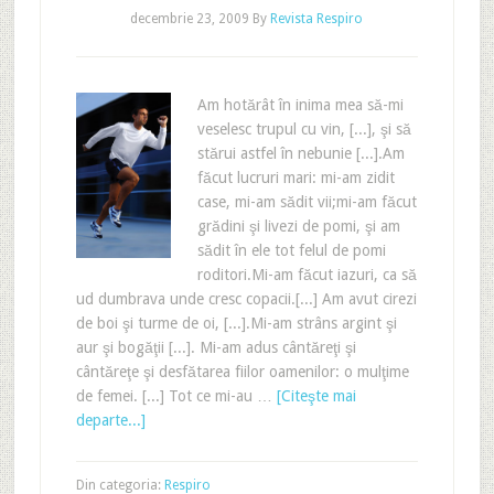
decembrie 23, 2009
By
Revista Respiro
Am hotărât în inima mea să-mi
veselesc trupul cu vin, [...], şi să
stărui astfel în nebunie [...].Am
făcut lucruri mari: mi-am zidit
case, mi-am sădit vii;mi-am făcut
grădini şi livezi de pomi, şi am
sădit în ele tot felul de pomi
roditori.Mi-am făcut iazuri, ca să
ud dumbrava unde cresc copacii.[...] Am avut cirezi
de boi şi turme de oi, [...].Mi-am strâns argint şi
aur şi bogăţii [...]. Mi-am adus cântăreţi şi
cântăreţe şi desfătarea fiilor oamenilor: o mulţime
de femei. [...] Tot ce mi-au …
[Citeşte mai
departe...]
Din categoria:
Respiro