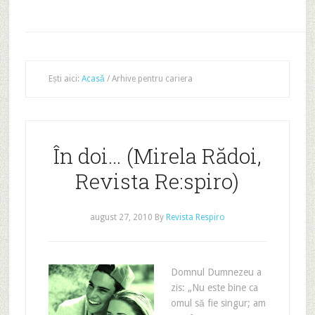
Ești aici:
Acasă
/
Arhive pentru cariera
În doi… (Mirela Rădoi,
Revista Re:spiro)
august 27, 2010
By
Revista Respiro
Domnul Dumnezeu a
zis: „Nu este bine ca
omul să fie singur; am