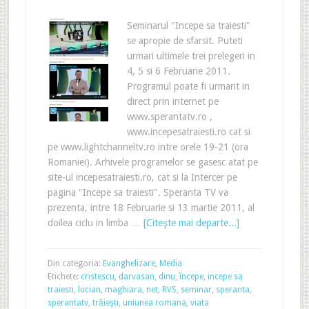
Seminarul "Incepe sa traiesti"
se apropie de sfarsit. Puteti
urmari ultimele trei prelegeri in
4, 5 si 6 Februarie 2011.
Programul poate fi urmarit in
direct prin internet pe
www.sperantatv.ro ,
www.incepesatraiesti.ro cat si
pe www.lightchanneltv.ro intre orele 19-21 (ora
Romaniei). Arhivele programelor se gasesc atat pe
site-ul incepesatraiesti.ro, cat si la Intercer pe
pagina "Incepe sa traiesti". Speranta TV va
prezenta, intre 18 Februarie si 13 martie 2011, al
doilea ciclu in limba …
[Citeşte mai departe...]
Din categoria:
Evanghelizare
,
Media
Etichete:
cristescu
,
darvasan
,
dinu
,
începe
,
incepe sa
traiesti
,
lucian
,
maghiara
,
net
,
RVS
,
seminar
,
speranta
,
sperantatv
,
trăieşti
,
uniunea romana
,
viata