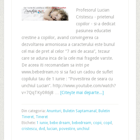
Profesorul Lucian
Cristescu - prietenul
copiilor - si-a dedicat
pasiunea educatiei
crestine a copiilor, avand convingerea ca
dezvoltarea armonioasa a caracterului este bunul
cel mai de pret al celor “7 ani de acasa”, tezaur
care se aduna inca de la cele mai fragede varste.
De aceea iti recomandam sa intri pe
www.bebedream.ro si sa faci un cadou de suflet
copilului tau de 1 iunie : “Povestirea de seara cu
unchiul Lucian”. http://www.youtube.com/watch?
v=7QqTKy0R6j8 …
[Citeşte mai departe...]
Din categoria:
Anunturi
,
Buletin Saptamanal
,
Buletin
Tineret
,
Tineret
Etichete:
1 iunie
,
bebe dream
,
bebedream
,
copii
,
copil
,
cristescu
,
dvd
,
lucian
,
povestire
,
unchiul