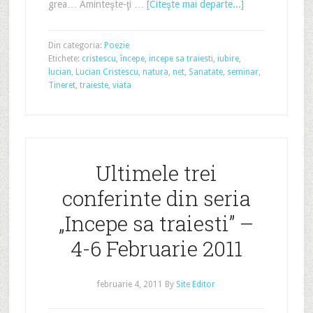
grea… Aminteşte-ţi …
[Citeşte mai departe...]
Din categoria:
Poezie
Etichete:
cristescu
,
începe
,
incepe sa traiesti
,
iubire
,
lucian
,
Lucian Cristescu
,
natura
,
net
,
Sanatate
,
seminar
,
Tineret
,
traieste
,
viata
Ultimele trei
conferinte din seria
„Incepe sa traiesti” –
4-6 Februarie 2011
februarie 4, 2011
By
Site Editor