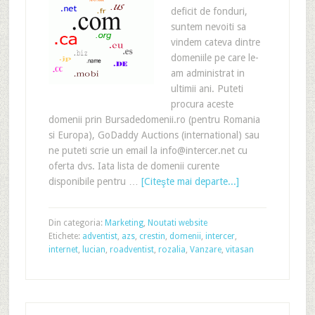
deficit de fonduri,
suntem nevoiti sa
vindem cateva dintre
domeniile pe care le-
am administrat in
ultimii ani. Puteti
procura aceste
domenii prin Bursadedomenii.ro (pentru Romania
si Europa), GoDaddy Auctions (international) sau
ne puteti scrie un email la info@intercer.net cu
oferta dvs. Iata lista de domenii curente
disponibile pentru …
[Citeşte mai departe...]
Din categoria:
Marketing
,
Noutati website
Etichete:
adventist
,
azs
,
crestin
,
domenii
,
intercer
,
internet
,
lucian
,
roadventist
,
rozalia
,
Vanzare
,
vitasan