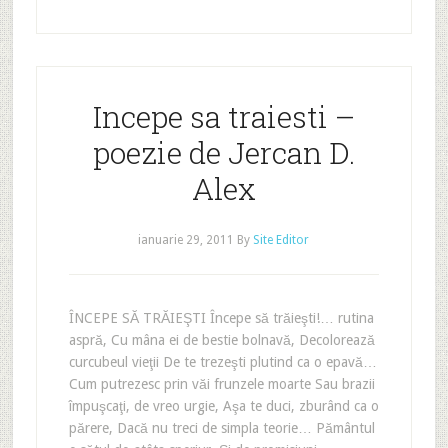
Incepe sa traiesti –
poezie de Jercan D.
Alex
ianuarie 29, 2011
By
Site Editor
ÎNCEPE SĂ TRĂIEŞTI Începe să trăieşti!… rutina
aspră, Cu mâna ei de bestie bolnavă, Decolorează
curcubeul vieţii De te trezeşti plutind ca o epavă…
Cum putrezesc prin văi frunzele moarte Sau brazii
împuşcaţi, de vreo urgie, Aşa te duci, zburând ca o
părere, Dacă nu treci de simpla teorie… Pământul