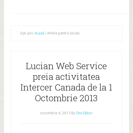
Ești aici:
Acasă
/
Arhive pentru lucian
Lucian Web Service
preia activitatea
Intercer Canada de la 1
Octombrie 2013
octombrie 4, 2013
By
Site Editor