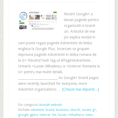
Recent Google+ a
lansat paginile pentru
organizatii si brand-
uri. Articolul de mai
jos explica modul in
care puteti regasi paginile Adventiste de limba
engleza la Google Plus. Incercam sa grupam
impreuna paginile Adventiste in limba romana de
la G+ folosind hash tag-ul #PaginiAdventiste .
Urmariti +Lucian Mihailescu si +Intercer Romania la
G+ pentru mai multe detalii.
_________________________ As Google+ brand pages
were recently launched for everyone, more
Adventist organizations …
[Citeşte mai departe...]
Din categoria:
Noutati website
Etichete:
adventist
,
brand
,
business
,
church
,
curate
,
g+
,
google
,
gplus
,
intercer
,
list
,
lucian
,
mihailescu
,
news
,