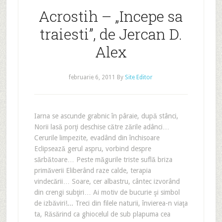
Acrostih – „Incepe sa
traiesti”, de Jercan D.
Alex
februarie 6, 2011
By
Site Editor
Iarna se ascunde grabnic în pâraie, după stânci,
Norii lasă porţi deschise către zările adânci…
Cerurile limpezite, evadând din închisoare
Eclipsează gerul aspru, vorbind despre
sărbătoare… Peste măgurile triste suflă briza
primăverii Eliberând raze calde, terapia
vindecării… Soare, cer albastru, cântec izvorând
din crengi subţiri… Ai motiv de bucurie şi simbol
de izbăviri!... Treci din filele naturii, învierea-n viaţa
ta, Răsărind ca ghiocelul de sub plapuma cea