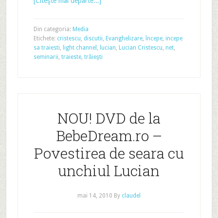
[Citeşte mai departe...]
Din categoria:
Media
Etichete:
cristescu
,
discutii
,
Evanghelizare
,
începe
,
incepe
sa traiesti
,
light channel
,
lucian
,
Lucian Cristescu
,
net
,
seminarii
,
traieste
,
trăieşti
NOU! DVD de la
BebeDream.ro –
Povestirea de seara cu
unchiul Lucian
mai 14, 2010
By
claudel