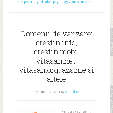
Non-profit
,
organization
,
page
,
pages
,
public
,
update
Domenii de vanzare:
crestin.info,
crestin.mobi,
vitasan.net,
vitasan.org, azs.me si
altele
septembrie 2, 2011
By
Site Editor
Pentru ca suntem in