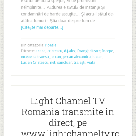
e sătul de-atâta sperjur, Şi de promisiuni
neîmplinite… Pădurea e sătulă de instanţe Şi
condamnări de barde ascuţite… Şi aeru-i sătul de-
atâtea fumuri - Ştia doar despre fum de …
[Citeşte mai departe...]
Din categoria:
Poezie
Etichete:
acasa
,
cristescu
,
d.j.alex
,
Evanghelizare
,
începe
,
incepe sa traiesti
,
jercan
,
jercan alexandru
,
lucian
,
Lucian Cristescu
,
net
,
sanctuar
,
trăieşti
,
viata
Light Channel TV
Romania transmite in
direct, pe
www.lightchanneltv.ro