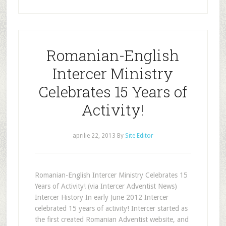
Romanian-English
Intercer Ministry
Celebrates 15 Years of
Activity!
aprilie 22, 2013
By
Site Editor
Romanian-English Intercer Ministry Celebrates 15
Years of Activity! (via Intercer Adventist News)
Intercer History In early June 2012 Intercer
celebrated 15 years of activity! Intercer started as
the first created Romanian Adventist website, and