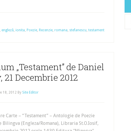
Arh
,
engleză
,
ionita
,
Poezie
,
Recenzie
,
romana
,
stefanescu
,
testament
olum „Testament” de Daniel
v, 21 Decembrie 2012
e 18, 2012
By
Site Editor
are Carte – “Testament” – Antologie de Poezie
 Bilingva (Engleza/Romana), Libraria St.O.Iosif,
ecembrie 2012 orele 14:30 Editura "Minerva",