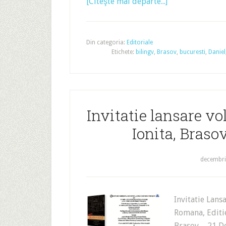
[Citeşte mai departe...]
Din categoria:
Editoriale
Etichete:
bilingv
,
Brasov
,
bucuresti
,
Daniel
Invitatie lansare v
Ionita, Braso
decembri
Invitatie Lans
Romana, Editie
Brasov – 21 D