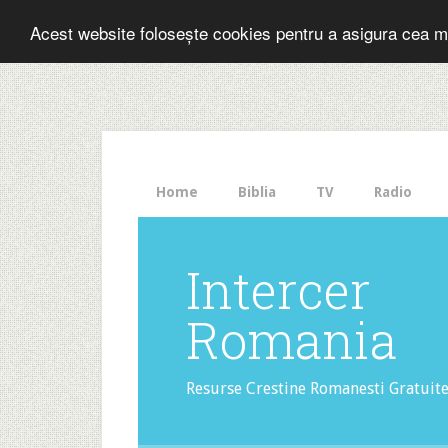
Folosesti Inter
Acest website folosește cookies pentru a asigura cea m
The
HelloBar
- a
little
bar
that
Home
Biblia
TV
Radio
gets
noticed!
Intercer
Romania
Resurse Crestine Romanesti Gratuit