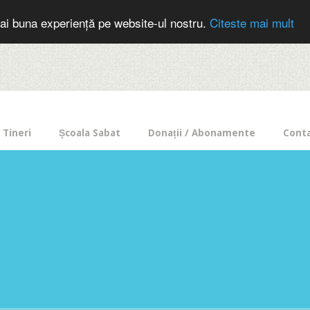
cer in mod frecvent?
Doneaza pentru Intercer aici!
Inscrie-te la buletin
ai buna experiență pe website-ul nostru.
Citeste mai mult
Tineri
Școala Sabat
Donații / Abonamente
Cont
e