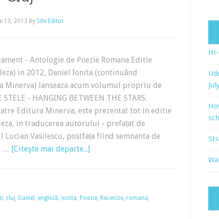
e 13, 2013
By
Site Editor
Hi
tament - Antologie de Poezie Romana Editie
eza) in 2012, Daniel Ionita (continuând
Ude
ra Minerva) lanseaza acum volumul propriu de
Jul
E STELE - HANGING BETWEEN THE STARS.
Ho
tre Editura Minerva, este prezentat tot in editie
sch
eza, in traducerea autorului - prefațat de
tul Lucian Vasilescu, postfața fiind semnanta de
Str
le …
[Citeşte mai departe...]
Wat
ti
,
cluj
,
Daniel
,
engleză
,
ionita
,
Poezie
,
Recenzie
,
romana
,