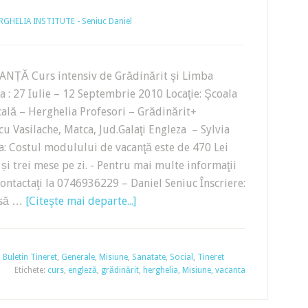
RGHELIA INSTITUTE - Seniuc Daniel
ȚĂ Curs intensiv de Grădinărit şi Limba
a : 27 Iulie – 12 Septembrie 2010 Locaţie: Şcoala
ală – Herghelia Profesori – Grădinărit+
cu Vasilache, Matca, Jud.Galaţi Engleza – Sylvia
a: Costul modulului de vacanţă este de 470 Lei
 și trei mese pe zi. - Pentru mai multe informaţii
 contactaţi la 0746936229 – Daniel Seniuc Înscriere:
u să …
[Citeşte mai departe...]
,
Buletin Tineret
,
Generale
,
Misiune
,
Sanatate
,
Social
,
Tineret
Etichete:
curs
,
engleză
,
grădinărit
,
herghelia
,
Misiune
,
vacanta