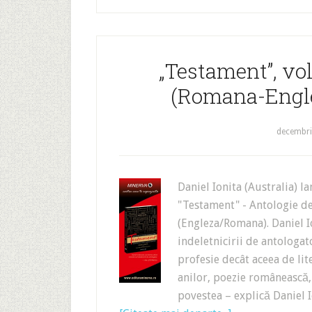
„Testament”, vo
(Romana-Englez
decembri
Daniel Ionita (Australia) 
"Testament" - Antologie de
(Engleza/Romana). Daniel Io
indeletnicirii de antologato
profesie decât aceea de lite
anilor, poezie românească, 
povestea – explică Daniel 