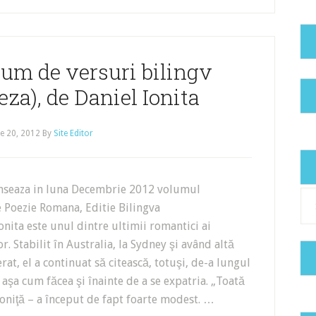
lum de versuri bilingv
a), de Daniel Ionita
e 20, 2012
By
Site Editor
lanseaza in luna Decembrie 2012 volumul
Cat
 Poezie Romana, Editie Bilingva
nita este unul dintre ultimii romantici ai
r. Stabilit în Australia, la Sydney şi având altă
rat, el a continuat să citească, totuşi, de-a lungul
aşa cum făcea şi înainte de a se expatria. „Toată
Ioniţă – a început de fapt foarte modest. …