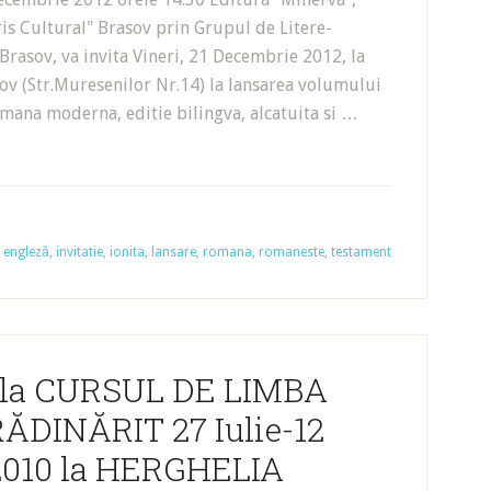
ris Cultural" Brasov prin Grupul de Litere-
 Brasov, va invita Vineri, 21 Decembrie 2012, la
rasov (Str.Muresenilor Nr.14) la lansarea volumului
ana moderna, editie bilingva, alcatuita si …
,
engleză
,
invitatie
,
ionita
,
lansare
,
romana
,
romaneste
,
testament
i la CURSUL DE LIMBA
ĂDINĂRIT 27 Iulie-12
2010 la HERGHELIA