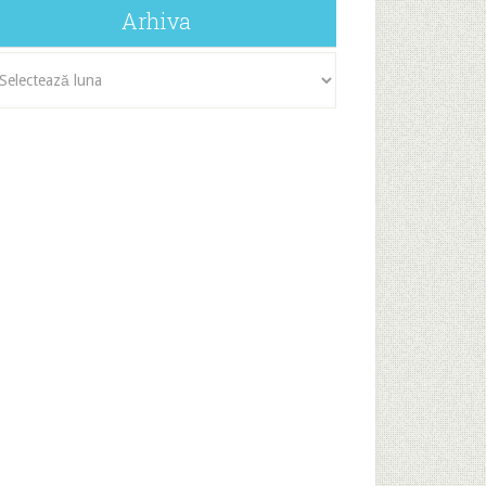
Arhiva
iva