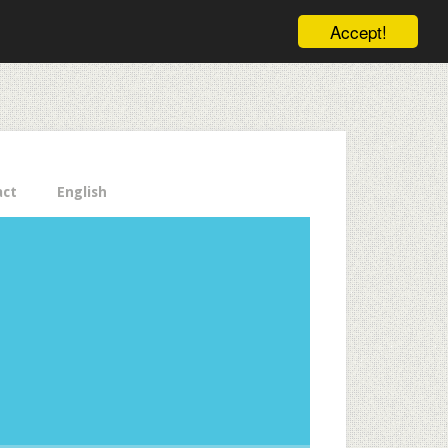
ele pe email aici!
Accept!
Close
act
English