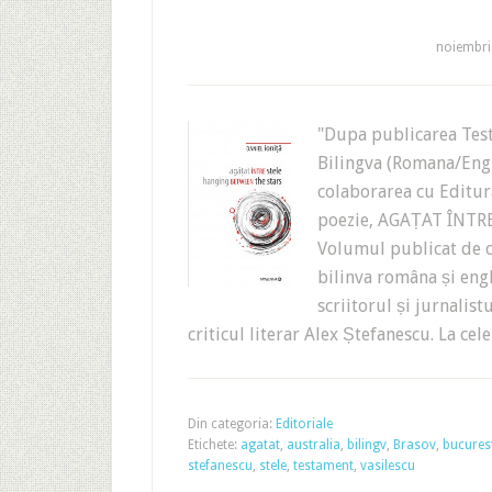
noiembri
"Dupa publicarea Tes
Bilingva (Romana/Engl
colaborarea cu Editu
poezie, AGAȚAT ÎNTR
Volumul publicat de ca
bilinva româna și engl
scriitorul și jurnalis
criticul literar Alex Ștefanescu. La ce
Din categoria:
Editoriale
Etichete:
agatat
,
australia
,
bilingv
,
Brasov
,
bucures
stefanescu
,
stele
,
testament
,
vasilescu