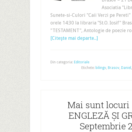
Asociatia "Lib
Sunete-si-Culori "Caii Verzi pe Pereti"
orele 14:30 la libraria "St.O. Iosif" B
"TESTAMENT", Antologie de poezie rom
[Citeşte mai departe...]
Din categoria:
Editoriale
Etichete:
bilingv
,
Brasov
,
Daniel
Mai sunt locur
ENGLEZĂ ȘI GR
Septembrie 