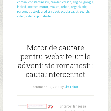
coman
,
constantinescu
,
crawler
,
crestin
,
engine
,
google
,
individ
,
intercer
,
motor
,
Muzica
,
orban
,
organizatie
,
personal
,
petrof
,
predici
,
robot
,
scoala sabat
,
search
,
video
,
video clip
,
website
Motor de cautare
pentru website-urile
adventiste romanesti:
cauta.intercer.net
octombrie 30, 2011
By
Site Editor
Intercer lanseaza