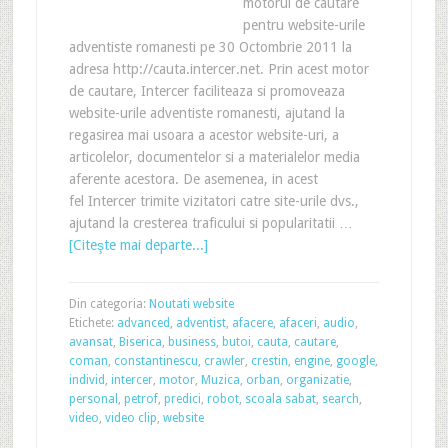
motorul de cautare
pentru website-urile
adventiste romanesti pe 30 Octombrie 2011 la
adresa http://cauta.intercer.net. Prin acest motor
de cautare, Intercer faciliteaza si promoveaza
website-urile adventiste romanesti, ajutand la
regasirea mai usoara a acestor website-uri, a
articolelor, documentelor si a materialelor media
aferente acestora. De asemenea, in acest
fel Intercer trimite vizitatori catre site-urile dvs.,
ajutand la cresterea traficului si popularitatii …
[Citeşte mai departe...]
Din categoria:
Noutati website
Etichete:
advanced
,
adventist
,
afacere
,
afaceri
,
audio
,
avansat
,
Biserica
,
business
,
butoi
,
cauta
,
cautare
,
coman
,
constantinescu
,
crawler
,
crestin
,
engine
,
google
,
individ
,
intercer
,
motor
,
Muzica
,
orban
,
organizatie
,
personal
,
petrof
,
predici
,
robot
,
scoala sabat
,
search
,
video
,
video clip
,
website