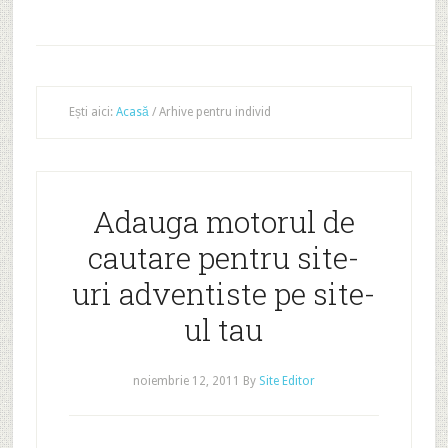
Ești aici:
Acasă
/
Arhive pentru individ
Adauga motorul de
cautare pentru site-
uri adventiste pe site-
ul tau
noiembrie 12, 2011
By
Site Editor