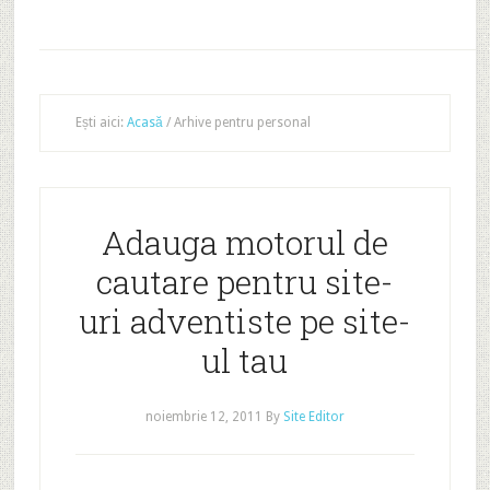
Ești aici:
Acasă
/
Arhive pentru personal
Adauga motorul de
cautare pentru site-
uri adventiste pe site-
ul tau
noiembrie 12, 2011
By
Site Editor