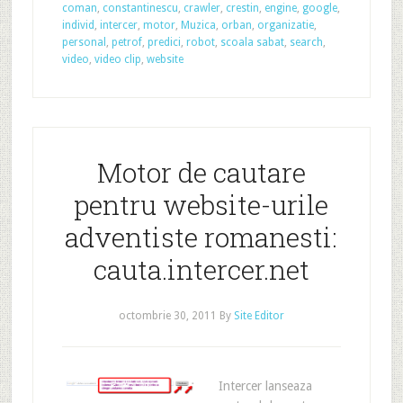
coman
,
constantinescu
,
crawler
,
crestin
,
engine
,
google
,
individ
,
intercer
,
motor
,
Muzica
,
orban
,
organizatie
,
personal
,
petrof
,
predici
,
robot
,
scoala sabat
,
search
,
video
,
video clip
,
website
Motor de cautare
pentru website-urile
adventiste romanesti:
cauta.intercer.net
octombrie 30, 2011
By
Site Editor
Intercer lanseaza