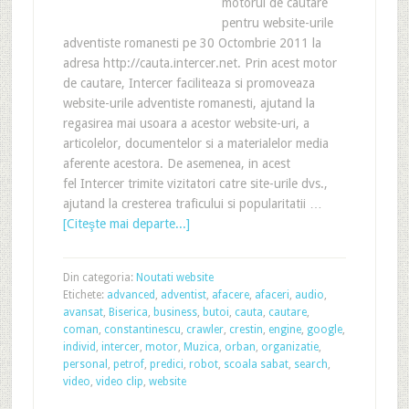
motorul de cautare
pentru website-urile
adventiste romanesti pe 30 Octombrie 2011 la
adresa http://cauta.intercer.net. Prin acest motor
de cautare, Intercer faciliteaza si promoveaza
website-urile adventiste romanesti, ajutand la
regasirea mai usoara a acestor website-uri, a
articolelor, documentelor si a materialelor media
aferente acestora. De asemenea, in acest
fel Intercer trimite vizitatori catre site-urile dvs.,
ajutand la cresterea traficului si popularitatii …
[Citeşte mai departe...]
Din categoria:
Noutati website
Etichete:
advanced
,
adventist
,
afacere
,
afaceri
,
audio
,
avansat
,
Biserica
,
business
,
butoi
,
cauta
,
cautare
,
coman
,
constantinescu
,
crawler
,
crestin
,
engine
,
google
,
individ
,
intercer
,
motor
,
Muzica
,
orban
,
organizatie
,
personal
,
petrof
,
predici
,
robot
,
scoala sabat
,
search
,
video
,
video clip
,
website