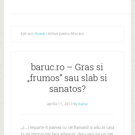
Ești aici:
Acasă
/
Arhive pentru Miscare
baruc.ro – Gras si
„frumos” sau slab si
sanatos?
aprilie 11, 2013
By
baruc
„(...) imparte-ti painea cu cel flamand si adu in casa
ta pe nenorocitii fara adapost; daca vezi pe un om