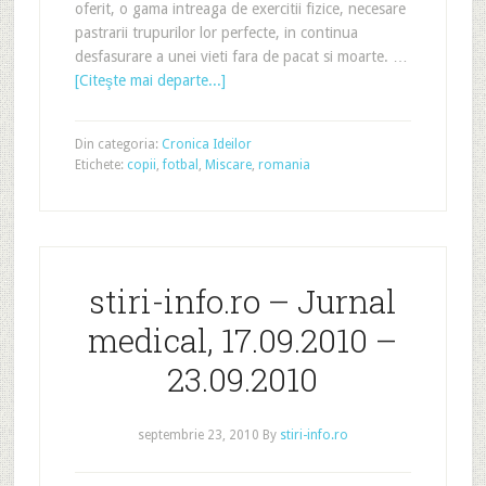
oferit, o gama intreaga de exercitii fizice, necesare
pastrarii trupurilor lor perfecte, in continua
desfasurare a unei vieti fara de pacat si moarte. …
[Citeşte mai departe...]
Din categoria:
Cronica Ideilor
Etichete:
copii
,
fotbal
,
Miscare
,
romania
stiri-info.ro – Jurnal
medical, 17.09.2010 –
23.09.2010
septembrie 23, 2010
By
stiri-info.ro