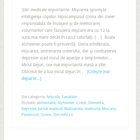
Știri medicale importante: Mişcarea sporeşte
inteligenţa copiilor Hipocampusul (zona din creier
responsabilă de învăţare şi de memorare)
voluntarilor care făcuseră mişcare era cu 12 la
sută mai mare decât în cazul celorlalţi. (…) Boala
Alzheimer poate fi prevenită Dieta echilibrată,
mişcarea, antrenarea creierului, dar şi combaterea
depresiei scad riscul de apariţie a simptomelor...
Micul dejun, cea mai importantă masă a zilei
Obiceiul de a lua micul dejun în …
[Citeşte mai
departe...]
Din categoria:
Articole
,
Sanatate
Etichete:
alimentatie
,
Alzheimer
,
Creier
,
Dementa
,
Depresie
,
Jurnal medical
,
Malnutritie
,
memorie
,
Miscare
,
Parkinson
,
Somn
,
Stiri-info.ro