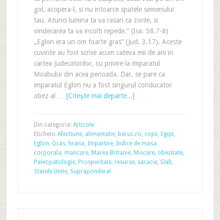
gol, acopera-l, si nu intoarce spatele semenului
tau. Atunci lumina ta va rasari ca zorile, si
vindecarea ta va incolti repede.” (Isa. 58.7-8)
„Eglon era un om foarte gras” (Jud. 3.17). Aceste
cuvinte au fost scrise acum cateva mii de ani in
cartea Judecatorilor, cu privire la imparatul
Moabului din acea perioada. Dar, se pare ca
imparatul Eglon nu a fost singurul conducator
obez al …
[Citeşte mai departe...]
Din categoria:
Articole
Etichete:
Afectiune
,
alimentatie
,
baruc.ro
,
copii
,
Egipt
,
Eglon
,
Gras
,
hrana
,
Impartire
,
Indice de masa
corporala
,
mancare
,
Marea Britanie
,
Miscare
,
obezitate
,
Paleopatologie
,
Prosperitate
,
resurse
,
saracie
,
Slab
,
Statele Unite
,
Supraponderal