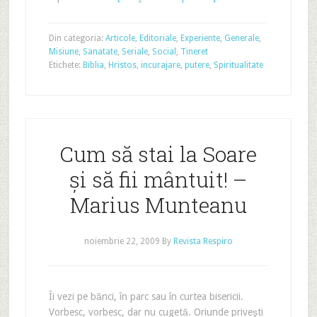
Din categoria:
Articole
,
Editoriale
,
Experiente
,
Generale
,
Misiune
,
Sanatate
,
Seriale
,
Social
,
Tineret
Etichete:
Biblia
,
Hristos
,
incurajare
,
putere
,
Spiritualitate
Cum să stai la Soare
şi să fii mântuit! –
Marius Munteanu
noiembrie 22, 2009
By
Revista Respiro
Îi vezi pe bănci, în parc sau în curtea bisericii.
Vorbesc, vorbesc, dar nu cugetă. Oriunde priveşti