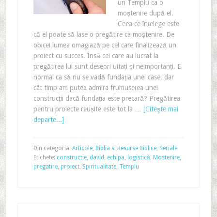
un Templu ca o
moștenire după el.
Ceea ce înțelege este
că el poate să lase o pregătire ca moștenire. De
obicei lumea omagiază pe cel care finalizează un
proiect cu succes. Însă cei care au lucrat la
pregătirea lui sunt deseori uitați și neimportanți. E
normal ca să nu se vadă fundația unei case, dar
cât timp am putea admira frumusețea unei
construcții dacă fundația este precară? Pregătirea
pentru proiecte reușite este tot la …
[Citeşte mai
departe...]
Din categoria:
Articole
,
Biblia si Resurse Biblice
,
Seriale
Etichete:
constructie
,
david
,
echipa
,
logistică
,
Mostenire
,
pregatire
,
proiect
,
Spiritualitate
,
Templu