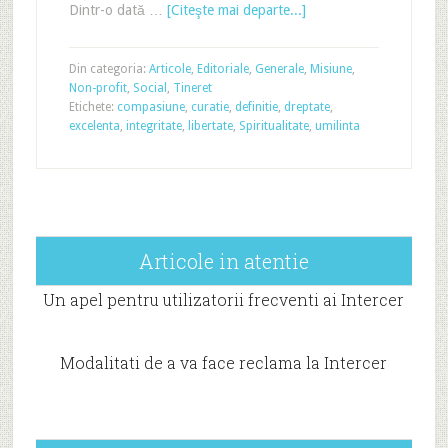
Dintr-o dată …
[Citeşte mai departe...]
Din categoria:
Articole
,
Editoriale
,
Generale
,
Misiune
,
Non-profit
,
Social
,
Tineret
Etichete:
compasiune
,
curatie
,
definitie
,
dreptate
,
excelenta
,
integritate
,
libertate
,
Spiritualitate
,
umilinta
Articole in atentie
Un apel pentru utilizatorii frecventi ai Intercer
Modalitati de a va face reclama la Intercer