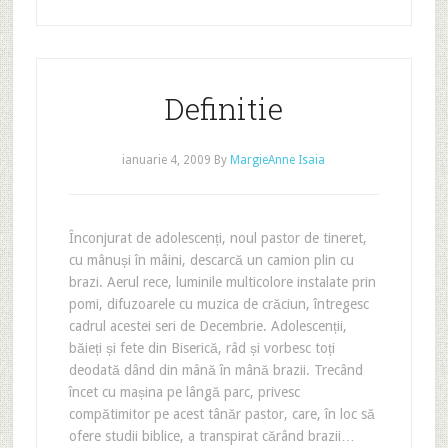
Definitie
ianuarie 4, 2009
By
MargieAnne Isaia
Înconjurat de adolescenți, noul pastor de tineret,
cu mânuși în mâini, descarcă un camion plin cu
brazi. Aerul rece, luminile multicolore instalate prin
pomi, difuzoarele cu muzica de crăciun, întregesc
cadrul acestei seri de Decembrie. Adolescenții,
băieți și fete din Biserică, râd și vorbesc toți
deodată dând din mână în mână brazii. Trecând
încet cu mașina pe lângă parc, privesc
compătimitor pe acest tânăr pastor, care, în loc să
ofere studii biblice, a transpirat cărând brazii…