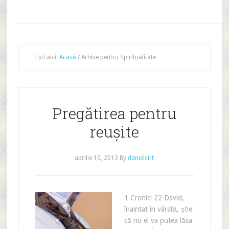
Ești aici:
Acasă
/
Arhive pentru Spiritualitate
Pregătirea pentru
reușite
aprilie 10, 2013
By
danielcirt
1 Cronici 22 David,
înaintat în vârstă, știe
că nu el va putea lăsa