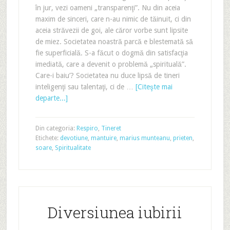
în jur, vezi oameni „transparenţi”. Nu din aceia
maxim de sinceri, care n-au nimic de tăinuit, ci din
aceia străvezii de goi, ale căror vorbe sunt lipsite
de miez. Societatea noastră parcă e blestemată să
fie superficială. S-a făcut o dogmă din satisfacţia
imediată, care a devenit o problemă „spirituală”.
Care-i baiu’? Societatea nu duce lipsă de tineri
inteligenţi sau talentaţi, ci de …
[Citeşte mai
departe...]
Din categoria:
Respiro
,
Tineret
Etichete:
devotiune
,
mantuire
,
marius munteanu
,
prieten
,
soare
,
Spiritualitate
Diversiunea iubirii