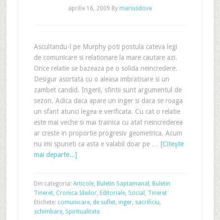
aprilie 16, 2009
By
mariusdove
Ascultandu-l pe Murphy poti postula cateva legi
de comunicare si relationare la mare cautare azi.
Orice relatie se bazeaza pe o solida neincredere.
Desigur asortata cu o aleasa imbratisare si un
zambet candid. Ingerii, sfintii sunt argumentul de
sezon. Adica daca apare un inger si daca se roaga
un sfant atunci legea e verificata. Cu cat o relatie
este mai veche si mai trainica cu atat neincrederea
ar creste in proportie progresiv geometrica. Acum
nu imi spuneti ca asta e valabil doar pe …
[Citeşte
mai departe...]
Din categoria:
Articole
,
Buletin Saptamanal
,
Buletin
Tineret
,
Cronica Ideilor
,
Editoriale
,
Social
,
Tineret
Etichete:
comunicare
,
de suflet
,
inger
,
sacrificiu
,
schimbare
,
Spiritualitate