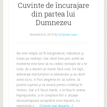
Cuvinte de încurajare
din partea lui
Dumnezeu
decembrie 8, 2010
By
Octavian Lupu
Nu este simplu să fii marginalizat, ridiculizat şi
tratat pe nedrept. Dar când treci prin astfel de
momente este bine să nu cedezi tentaţiei de a te
izola, de a deveni un martir fără voie. De fapt,
adevăraţii mărturisitori ai adevărului şi-au dorit
acest lucru. A fost alegerea lor să sufere, să
poarte ruşinea şi să moară pentru credinţa în
Hristos. Dar a fi făcut martir, a te lăsa în seama
împrejurărilor, a te complace într-o situaţie
dezavantajoasă acceptând orice înjosire, nu
reprezintă o …
[Citeşte mai departe...]