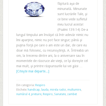
făptură aşa de
minunată. Minunate
sunt lucrările Tale, şi
ce bine vede sufletul
meu lucrul acesta!
(Psalmi 139:14) De-a
lungul timpului am învăţat că într-adevăr nimic nu
îmi aparţine, nimic nu pot face singur; până şi
puţina forţă pe care o am este un dar, de care eu
doar mă folosesc, cu recunoştinţă. A. Întreabă un
om, la trecerea dintre ani, la o aniversare sau în
momentele de răscruce ale vieţii, ce îşi doreşte cel
mai mult, şi printre răspunsurile lui vei găsi …
[Citeşte mai departe...]
Din categoria:
Respiro
Etichete:
handicap
,
lauda
,
mirela radoi
,
multumire
,
numărul 4
,
pretuire
,
Respiro
,
Sanatate
,
zambet