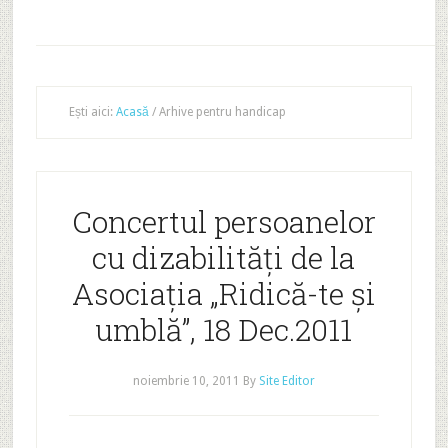
Ești aici:
Acasă
/
Arhive pentru handicap
Concertul persoanelor
cu dizabilități de la
Asociația „Ridică-te și
umblă”, 18 Dec.2011
noiembrie 10, 2011
By
Site Editor