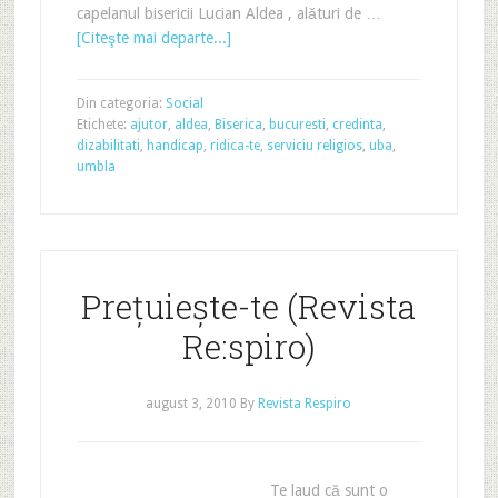
capelanul bisericii Lucian Aldea , alături de …
[Citeşte mai departe...]
Din categoria:
Social
Etichete:
ajutor
,
aldea
,
Biserica
,
bucuresti
,
credinta
,
dizabilitati
,
handicap
,
ridica-te
,
serviciu religios
,
uba
,
umbla
Prețuiește-te (Revista
Re:spiro)
august 3, 2010
By
Revista Respiro
Te laud că sunt o