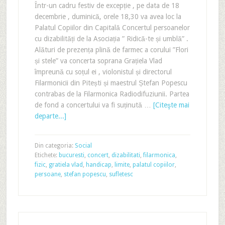
Într-un cadru festiv de excepție , pe data de 18
decembrie , duminică, orele 18,30 va avea loc la
Palatul Copiilor din Capitală Concertul persoanelor
cu dizabilități de la Asociația ” Ridică-te și umblă” .
Alături de prezența plină de farmec a corului ”Flori
și stele” va concerta soprana Grațiela Vlad
împreună cu soțul ei , violonistul și directorul
Filarmonicii din Pitești și maestrul Ștefan Popescu
contrabas de la Filarmonica Radiodifuziunii. Partea
de fond a concertului va fi suținută …
[Citeşte mai
departe...]
Din categoria:
Social
Etichete:
bucuresti
,
concert
,
dizabilitati
,
filarmonica
,
fizic
,
gratiela vlad
,
handicap
,
limite
,
palatul copiilor
,
persoane
,
stefan popescu
,
sufletesc