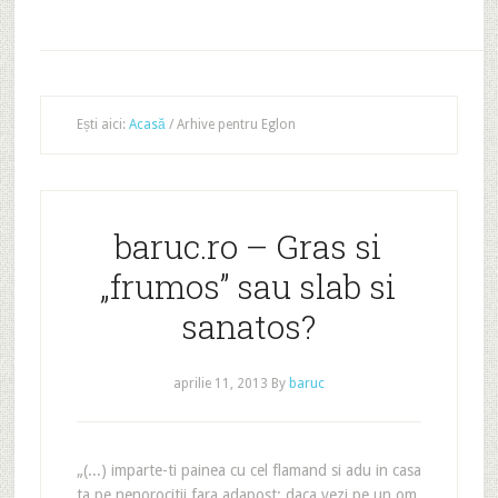
Ești aici:
Acasă
/
Arhive pentru Eglon
baruc.ro – Gras si
„frumos” sau slab si
sanatos?
aprilie 11, 2013
By
baruc
„(...) imparte-ti painea cu cel flamand si adu in casa
ta pe nenorocitii fara adapost; daca vezi pe un om