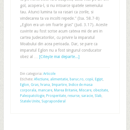
gol, acopera-l, si nu intoarce spatele semenului
tau. Atunci lumina ta va rasari ca zorile, si
vindecarea ta va incolti repede.” (Isa. 58.7-8)
„Eglon era un om foarte gras” (Jud. 3.17). Aceste
cuvinte au fost scrise acum cateva mii de ani in
cartea Judecatorilor, cu privire la imparatul
Moabului din acea perioada. Dar, se pare ca
imparatul Eglon nu a fost singurul conducator
obez al …
[Citeşte mai departe...]
Din categoria:
Articole
Etichete:
Afectiune
,
alimentatie
,
baruc.ro
,
copii
,
Egipt
,
Eglon
,
Gras
,
hrana
,
Impartire
,
Indice de masa
corporala
,
mancare
,
Marea Britanie
,
Miscare
,
obezitate
,
Paleopatologie
,
Prosperitate
,
resurse
,
saracie
,
Slab
,
Statele Unite
,
Supraponderal