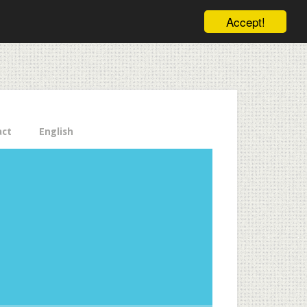
ele pe email aici!
Accept!
Close
act
English