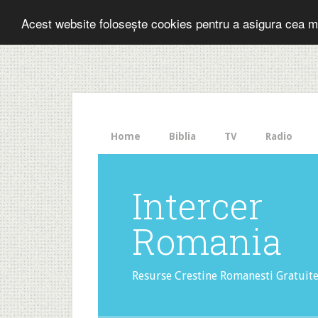
Folosesti Inter
Acest website folosește cookies pentru a asigura cea m
The
HelloBar
- a
little
bar
that
Home
Biblia
TV
Radio
gets
noticed!
Intercer
Romania
Resurse Crestine Romanesti Gratuit