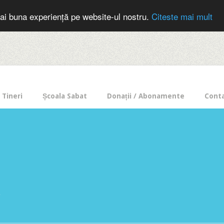
cer in mod frecvent?
Doneaza pentru Intercer aici!
Inscrie-te la buletin
ai buna experiență pe website-ul nostru.
Citeste mai mult
Tineri
Școala Sabat
Donații / Abonamente
Cont
e