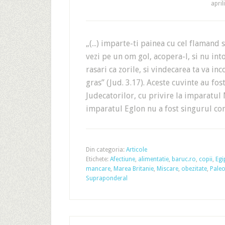
april
„(...) imparte-ti painea cu cel flamand 
vezi pe un om gol, acopera-l, si nu in
rasari ca zorile, si vindecarea ta va in
gras” (Jud. 3.17). Aceste cuvinte au fos
Judecatorilor, cu privire la imparatul
imparatul Eglon nu a fost singurul c
Din categoria:
Articole
Etichete:
Afectiune
,
alimentatie
,
baruc.ro
,
copii
,
Egi
mancare
,
Marea Britanie
,
Miscare
,
obezitate
,
Paleo
Supraponderal