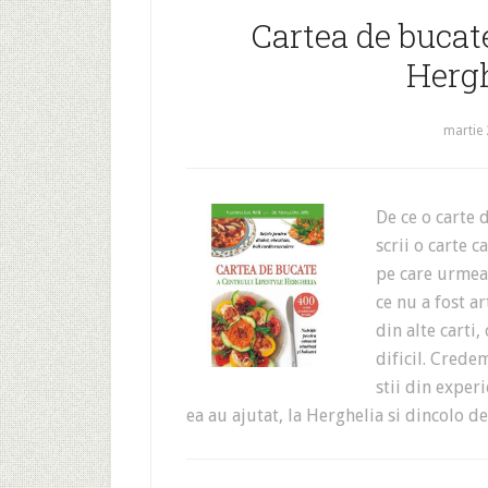
Cartea de bucate
Herg
martie 
De ce o carte 
scrii o carte 
pe care urmeaz
ce nu a fost ar
din alte carti,
dificil. Crede
stii din exper
ea au ajutat, la Herghelia si dincolo 