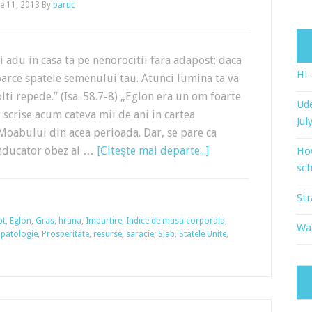
ie 11, 2013
By
baruc
si adu in casa ta pe nenorocitii fara adapost; daca
Hi
toarce spatele semenului tau. Atunci lumina ta va
colti repede.” (Isa. 58.7-8) „Eglon era un om foarte
Ude
t scrise acum cateva mii de ani in cartea
Jul
 Moabului din acea perioada. Dar, se pare ca
onducator obez al …
[Citeşte mai departe...]
Ho
sch
Str
pt
,
Eglon
,
Gras
,
hrana
,
Impartire
,
Indice de masa corporala
,
Wat
patologie
,
Prosperitate
,
resurse
,
saracie
,
Slab
,
Statele Unite
,