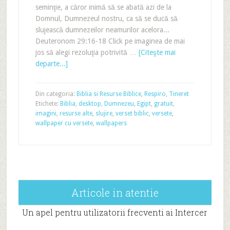
seminţie, a căror inimă să se abată azi de la
Domnul, Dumnezeul nostru, ca să se ducă să
slujească dumnezeilor neamurilor acelora...
Deuteronom 29:16-18 Click pe imaginea de mai
jos să alegi rezoluţia potrivită …
[Citeşte mai
departe...]
Din categoria:
Biblia si Resurse Biblice
,
Respiro
,
Tineret
Etichete:
Biblia
,
desktop
,
Dumnezeu
,
Egipt
,
gratuit
,
imagini
,
resurse alte
,
slujire
,
verset biblic
,
versete
,
wallpaper cu versete
,
wallpapers
Articole in atentie
Un apel pentru utilizatorii frecventi ai Intercer