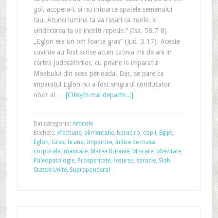
gol, acopera-l, si nu intoarce spatele semenului
tau. Atunci lumina ta va rasari ca zorile, si
vindecarea ta va incolti repede.” (Isa. 58.7-8)
„Eglon era un om foarte gras” (Jud. 3.17). Aceste
cuvinte au fost scrise acum cateva mii de ani in
cartea Judecatorilor, cu privire la imparatul
Moabului din acea perioada. Dar, se pare ca
imparatul Eglon nu a fost singurul conducator
obez al …
[Citeşte mai departe...]
Din categoria:
Articole
Etichete:
Afectiune
,
alimentatie
,
baruc.ro
,
copii
,
Egipt
,
Eglon
,
Gras
,
hrana
,
Impartire
,
Indice de masa
corporala
,
mancare
,
Marea Britanie
,
Miscare
,
obezitate
,
Paleopatologie
,
Prosperitate
,
resurse
,
saracie
,
Slab
,
Statele Unite
,
Supraponderal