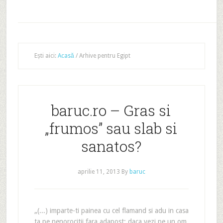
Ești aici:
Acasă
/
Arhive pentru Egipt
baruc.ro – Gras si
„frumos” sau slab si
sanatos?
aprilie 11, 2013
By
baruc
„(...) imparte-ti painea cu cel flamand si adu in casa
ta pe nenorocitii fara adapost; daca vezi pe un om