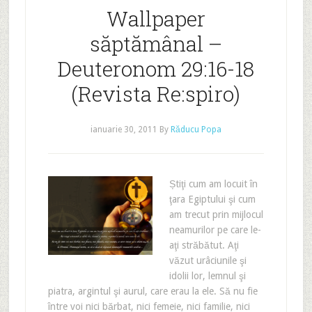
Wallpaper
săptămânal –
Deuteronom 29:16-18
(Revista Re:spiro)
ianuarie 30, 2011
By
Răducu Popa
Știţi cum am locuit în
ţara Egiptului şi cum
am trecut prin mijlocul
neamurilor pe care le-
aţi străbătut. Aţi
văzut urâciunile şi
idolii lor, lemnul şi
piatra, argintul şi aurul, care erau la ele. Să nu fie
între voi nici bărbat, nici femeie, nici familie, nici