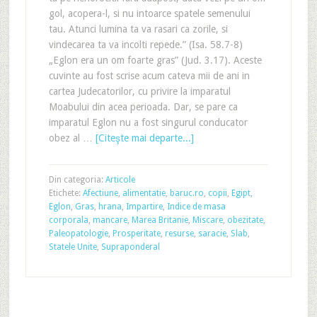
gol, acopera-l, si nu intoarce spatele semenului
tau. Atunci lumina ta va rasari ca zorile, si
vindecarea ta va incolti repede.” (Isa. 58.7-8)
„Eglon era un om foarte gras” (Jud. 3.17). Aceste
cuvinte au fost scrise acum cateva mii de ani in
cartea Judecatorilor, cu privire la imparatul
Moabului din acea perioada. Dar, se pare ca
imparatul Eglon nu a fost singurul conducator
obez al …
[Citeşte mai departe...]
Din categoria:
Articole
Etichete:
Afectiune
,
alimentatie
,
baruc.ro
,
copii
,
Egipt
,
Eglon
,
Gras
,
hrana
,
Impartire
,
Indice de masa
corporala
,
mancare
,
Marea Britanie
,
Miscare
,
obezitate
,
Paleopatologie
,
Prosperitate
,
resurse
,
saracie
,
Slab
,
Statele Unite
,
Supraponderal