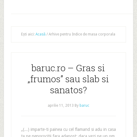
Ești aici:
Acasă
/
Arhive pentru Indice de masa corporala
baruc.ro – Gras si
„frumos” sau slab si
sanatos?
aprilie 11, 2013
By
baruc
„(...) imparte-ti painea cu cel flamand si adu in casa
ta pe nenorocitii fara adapost; daca vezi pe un om