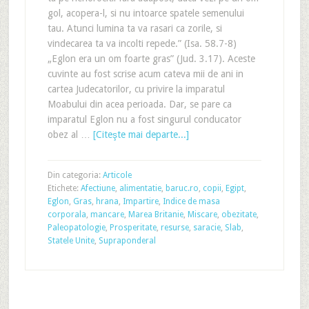
gol, acopera-l, si nu intoarce spatele semenului
tau. Atunci lumina ta va rasari ca zorile, si
vindecarea ta va incolti repede.” (Isa. 58.7-8)
„Eglon era un om foarte gras” (Jud. 3.17). Aceste
cuvinte au fost scrise acum cateva mii de ani in
cartea Judecatorilor, cu privire la imparatul
Moabului din acea perioada. Dar, se pare ca
imparatul Eglon nu a fost singurul conducator
obez al …
[Citeşte mai departe...]
Din categoria:
Articole
Etichete:
Afectiune
,
alimentatie
,
baruc.ro
,
copii
,
Egipt
,
Eglon
,
Gras
,
hrana
,
Impartire
,
Indice de masa
corporala
,
mancare
,
Marea Britanie
,
Miscare
,
obezitate
,
Paleopatologie
,
Prosperitate
,
resurse
,
saracie
,
Slab
,
Statele Unite
,
Supraponderal