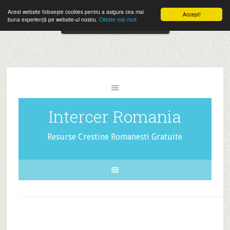
Folosesti Intercer in mod frecvent?
Doneaza pentru Intercer aici!
Acest website folosește cookies pentru a asigura cea mai
Accept!
Close
buna experiență pe website-ul nostru.
Citeste mai mult
The
Inscrie-te la buletinele pe email aici!
HelloBar
- a
little
bar
that
Intercer Romania
gets
noticed!
Resurse Crestine Romanesti Gratuite