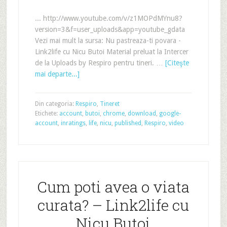
... http://www.youtube.com/v/z1MOPdMYnu8?
version=3&f=user_uploads&app=youtube_gdata
Vezi mai mult la sursa: Nu pastreaza-ti povara -
Link2life cu Nicu Butoi Material preluat la Intercer
de la Uploads by Respiro pentru tineri. …
[Citeşte
mai departe...]
Din categoria:
Respiro
,
Tineret
Etichete:
account
,
butoi
,
chrome
,
download
,
google-
account
,
inratings
,
life
,
nicu
,
published
,
Respiro
,
video
Cum poti avea o viata
curata? – Link2life cu
Nicu Butoi