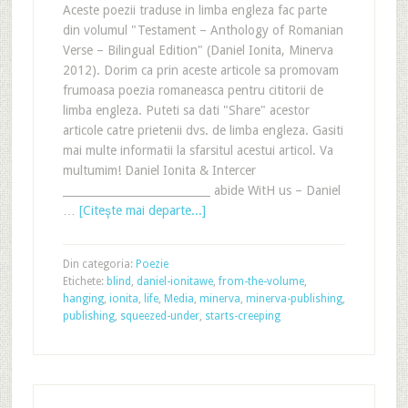
Aceste poezii traduse in limba engleza fac parte
din volumul "Testament – Anthology of Romanian
Verse – Bilingual Edition" (Daniel Ionita, Minerva
2012). Dorim ca prin aceste articole sa promovam
frumoasa poezia romaneasca pentru cititorii de
limba engleza. Puteti sa dati "Share" acestor
articole catre prietenii dvs. de limba engleza. Gasiti
mai multe informatii la sfarsitul acestui articol. Va
multumim! Daniel Ionita & Intercer
___________________________ abide WitH us – Daniel
…
[Citeşte mai departe...]
Din categoria:
Poezie
Etichete:
blind
,
daniel-ionitawe
,
from-the-volume
,
hanging
,
ionita
,
life
,
Media
,
minerva
,
minerva-publishing
,
publishing
,
squeezed-under
,
starts-creeping