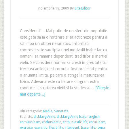
noiembrie 18, 2009
By
Site Editor
Consideratii… Mai putin de un sfert din populatie
este gata sa ia o hotarare si sa actioneze pentru a
schimba un obicei nesanatos. Informatii
controversate sau lipsa unei motivatii inalte fac ca
oamenii sa ramana dependenti traditiilor si inertiei
vietii. Se considera normal sa cresti in greutate cu
trecerea anilor, desi corpul a fost proiectat pentru
o anumita limita, pe care o atinge la maturizarea
fizica. Adevarul este ca fiecare kilogram extra
conduce la scurtarea vietii si la scaderea …
[Citeşte
mai departe...]
Din categoria:
Media
,
Sanatate
Etichete:
dr.MargiAnne
,
dr.MargiAnne Isaia
,
english
,
enthuasiasm
,
enthusiastic
,
enthusiastic life
,
entuziasm
,
exercise
,
exercitiu
,
flexibility
,
inteligent
,
Isaia
,
life
,
loma