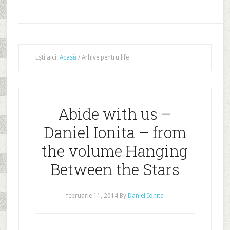
Ești aici:
Acasă
/
Arhive pentru life
Abide with us –
Daniel Ionita – from
the volume Hanging
Between the Stars
februarie 11, 2014
By
Daniel Ionita