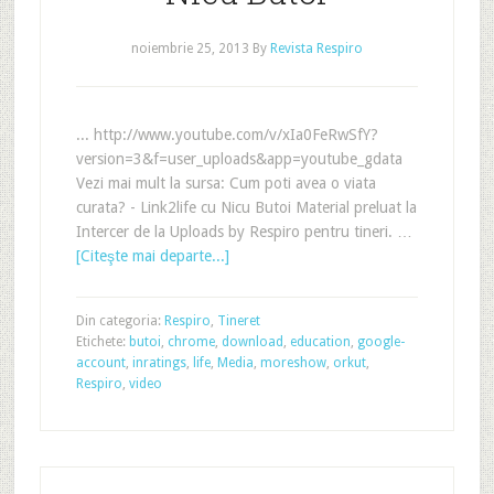
noiembrie 25, 2013
By
Revista Respiro
... http://www.youtube.com/v/xIa0FeRwSfY?
version=3&f=user_uploads&app=youtube_gdata
Vezi mai mult la sursa: Cum poti avea o viata
curata? - Link2life cu Nicu Butoi Material preluat la
Intercer de la Uploads by Respiro pentru tineri. …
[Citeşte mai departe...]
Din categoria:
Respiro
,
Tineret
Etichete:
butoi
,
chrome
,
download
,
education
,
google-
account
,
inratings
,
life
,
Media
,
moreshow
,
orkut
,
Respiro
,
video