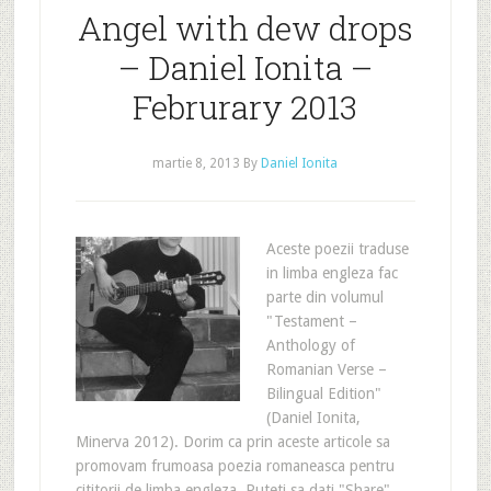
Angel with dew drops
– Daniel Ionita –
Februrary 2013
martie 8, 2013
By
Daniel Ionita
Aceste poezii traduse
in limba engleza fac
parte din volumul
"Testament –
Anthology of
Romanian Verse –
Bilingual Edition"
(Daniel Ionita,
Minerva 2012). Dorim ca prin aceste articole sa
promovam frumoasa poezia romaneasca pentru
cititorii de limba engleza. Puteti sa dati "Share"