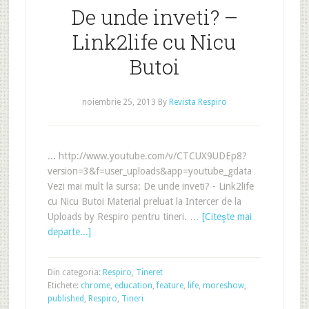
De unde inveti? –
Link2life cu Nicu
Butoi
noiembrie 25, 2013
By
Revista Respiro
... http://www.youtube.com/v/CTCUX9UDEp8?
version=3&f=user_uploads&app=youtube_gdata
Vezi mai mult la sursa: De unde inveti? - Link2life
cu Nicu Butoi Material preluat la Intercer de la
Uploads by Respiro pentru tineri. …
[Citeşte mai
departe...]
Din categoria:
Respiro
,
Tineret
Etichete:
chrome
,
education
,
feature
,
life
,
moreshow
,
published
,
Respiro
,
Tineri