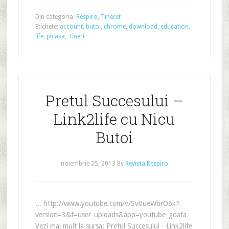
Din categoria:
Respiro
,
Tineret
Etichete:
account
,
butoi
,
chrome
,
download
,
education
,
life
,
picasa
,
Tineri
Pretul Succesului –
Link2life cu Nicu
Butoi
noiembrie 25, 2013
By
Revista Respiro
... http://www.youtube.com/v/Sv0ueWbrO6k?
version=3&f=user_uploads&app=youtube_gdata
Vezi mai mult la sursa: Pretul Succesului - Link2life