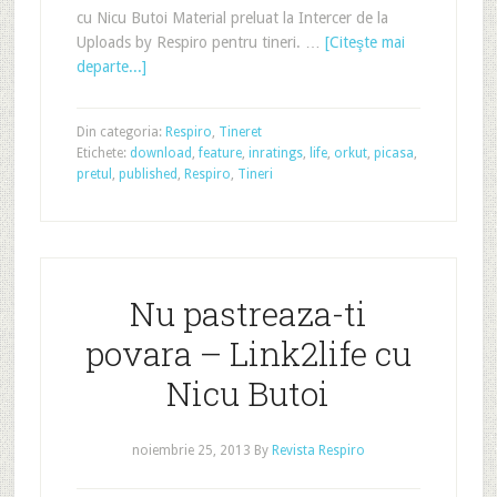
cu Nicu Butoi Material preluat la Intercer de la
Uploads by Respiro pentru tineri. …
[Citeşte mai
departe...]
Din categoria:
Respiro
,
Tineret
Etichete:
download
,
feature
,
inratings
,
life
,
orkut
,
picasa
,
pretul
,
published
,
Respiro
,
Tineri
Nu pastreaza-ti
povara – Link2life cu
Nicu Butoi
noiembrie 25, 2013
By
Revista Respiro