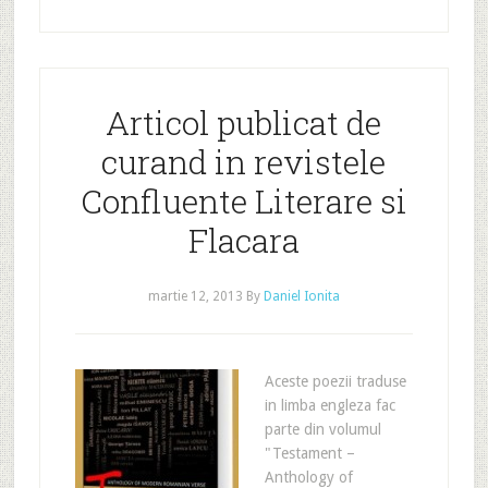
Articol publicat de
curand in revistele
Confluente Literare si
Flacara
martie 12, 2013
By
Daniel Ionita
Aceste poezii traduse
in limba engleza fac
parte din volumul
"Testament –
Anthology of