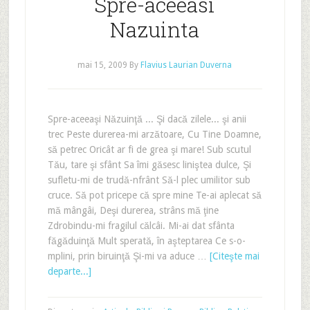
Spre-aceeasi
Nazuinta
mai 15, 2009
By
Flavius Laurian Duverna
Spre-aceeaşi Năzuinţă ... Şi dacă zilele... şi anii
trec Peste durerea-mi arzătoare, Cu Tine Doamne,
să petrec Oricât ar fi de grea şi mare! Sub scutul
Tău, tare şi sfânt Sa îmi găsesc liniştea dulce, Şi
sufletu-mi de trudă-nfrânt Să-l plec umilitor sub
cruce. Să pot pricepe că spre mine Te-ai aplecat să
mă mângâi, Deşi durerea, strâns mă ţine
Zdrobindu-mi fragilul călcâi. Mi-ai dat sfânta
făgăduinţă Mult sperată, în aşteptarea Ce s-o-
mplini, prin biruinţă Şi-mi va aduce …
[Citeşte mai
departe...]