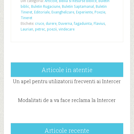
Din categoria:
Articole
,
Biblia si Resurse Biblice
,
Buletin
biblic
,
Buletin Rugaciune
,
Buletin Saptamanal
,
Buletin
Tineret
,
Editoriale
,
Evanghelizare
,
Experiente
,
Poezie
,
Tineret
Etichete:
cruce
,
durere
,
Duverna
,
fagaduinta
,
Flavius
,
Laurian
,
petrec
,
poezii
,
vindecare
Articole in atentie
Un apel pentru utilizatorii frecventi ai Intercer
Modalitati de a va face reclama la Intercer
Articole recente