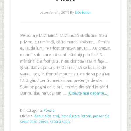
octombrie 1, 2010
By
Site Editor
Personaje fără faimă, fără multă strălucire, Stau
privind, cu umilinţă, către marea izbăvire… Pentru
ei, lauda lumii n-a fost prinsă-n anuar… Au crezut,
murind sub cruce, că sunt mântuiţi prin har! Nu
mândria le-a fost ţelul, n-au dorit să iasă-n faţă…
Şi-au dat viaţa, ca prin Domnul, să se bucure de
viaţă… Jos, în frontul misiunii au ars de vii pe altar
Fără gând pentru medalii sau pretenţie de star…
Stau pe pagini de istorii, amintiţi din când în când
Dar nu dau nervoşi din …
[Citeşte mai departe...]
Din categoria:
Poezie
Etichete:
danut alex
,
eroi
,
introducere
,
jercan
,
personaje
secundare
,
poezii
,
scoala sabat