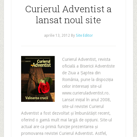
Curierul Adventist a
lansat noul site
aprilie 13, 2012
By
Site Editor
Curierul Adventist, revista
oficială a Bisericii Adventiste
de Ziua a Șaptea din
România, pune la dispoziția
celor interesați site-ul
www.curieruladventist.ro.
Lansat inițial în anul 2008,
site-ul revistei Curierul
Adventist a fost dezvoltat și îmbunătățit recent,
oferind o gamă mult mai largă de opțiuni. Site-ul
actual are ca primă funcție prezentarea și
promovarea revistei Curierul Adventist. Astfel,