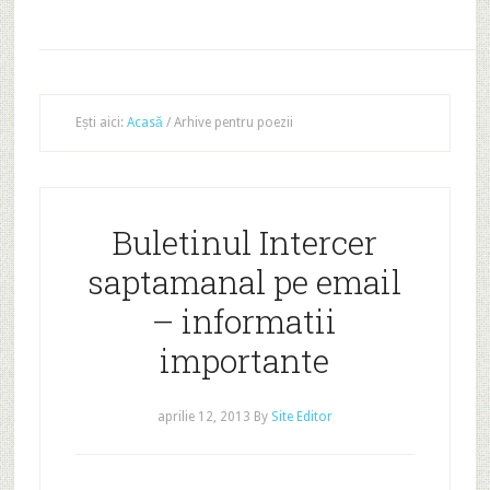
Ești aici:
Acasă
/
Arhive pentru poezii
Buletinul Intercer
saptamanal pe email
– informatii
importante
aprilie 12, 2013
By
Site Editor