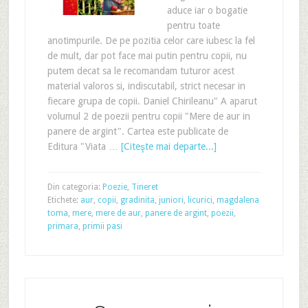
aduce iar o bogatie
pentru toate
anotimpurile. De pe pozitia celor care iubesc la fel
de mult, dar pot face mai putin pentru copii, nu
putem decat sa le recomandam tuturor acest
material valoros si, indiscutabil, strict necesar in
fiecare grupa de copii. Daniel Chirileanu" A aparut
volumul 2 de poezii pentru copii "Mere de aur in
panere de argint". Cartea este publicate de
Editura "Viata …
[Citeşte mai departe...]
Din categoria:
Poezie
,
Tineret
Etichete:
aur
,
copii
,
gradinita
,
juniori
,
licurici
,
magdalena
toma
,
mere
,
mere de aur
,
panere de argint
,
poezii
,
primara
,
primii pasi