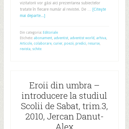
vizitatorii vor găsi aici prezentarea subiectelor
tratate în fiecare număr al revistei. De …
[Citeşte
mai departe...]
Din categoria:
Editoriale
Etichete:
abonament
,
adventist
,
adventist world
,
arhiva
,
Articole
,
colaborare
,
curier
,
poezii
,
predici
,
resurse
,
revista
,
schite
Eroii din umbra –
introducere la studiul
Scolii de Sabat, trim.3,
2010, Jercan Danut-
Alex