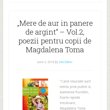
„Mere de aur in panere
de argint” – Vol.2,
poezii pentru copii de
Magdalena Toma
iunie 3, 2010
By
Site Editor
"Cand resursele sunt
mereu prea putine si,
asemenea fructelor,
foarte repede
trecatoare,
Magdalena Toma