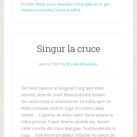
Etichete:
Biblia
,
cruce
,
exemple
,
fotbal
,
gabi iarca
,
gol
,
mantuire
,
pocainta
,
Samson
,
talhar
Singur la cruce
iunie 4, 2009
By
Rozalia Mihailescu
Din solul stancos al Golgotei Curg spre inimi
obosite, Arse de soare Binecuvantate izvoare…
Din iarba cruda a recunostintei Se inalta spre cer
Maini cuvioase unite in ruga Si o inima calda,
senina… Cuprinsa de atata iubire Fiinta umana isi
ridica privirea Trupul devine candela vie, Razele
calde izvorite din cruce Mangaie fruntea plecata in
ruga… Este liniste pe dealul Golgotei Au plecat de