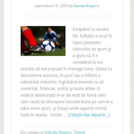
septembrie 10, 2009
By
Revista Respiro
Începând cu secolul
XX, fotbalul a urcat în
topul pasiunilor
iubitorilor de sport şi
a ajuns să fi e
considerat la ora
actuală cel mai popular în întreaga lume. Odată cu
dezvoltarea acestuia, în jurul său a înflorit o
adevărată industrie, înglobând domenii ca cel
comercial, financiar, politic şi multe altele. O
analiză amănunţită le-ar da mult de furcă celor
care caută să descopere lucrurile bune pe care le-a
adus acest sport, şi totuşi unele aspecte merită
luate în seamă. Există …
[Citeşte mai departe...]
Din categoria:
Articole
,
Respiro
,
Tineret