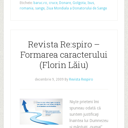
Etichete:
baruc.ro
,
cruce
,
Donare
,
Golgota
,
Isus
,
romania
,
sange
,
Ziua Mondiala a Donatorului de Sange
Revista Re:spiro –
Formarea caracterului
(Florin Lăiu)
decembrie 9, 2009
By
Revista Respiro
Nişte prieteni îmi
spuneau odată că
suntem justificaţi
înaintea lui Dumnezeu
şi mântuiţi „numai”