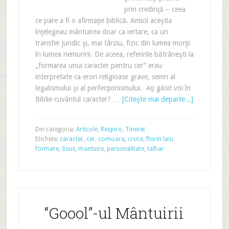
prin credinţă – ceea
ce pare a fi o afirmaţie biblică. Amicii aceştia
înţelegeau mântuirea doar ca iertare, ca un
transfer juridic şi, mai târziu, fizic din lumea morţii
în lumea nemuririi. De aceea, referirile bătrâneşti la
„formarea unui caracter pentru cer” erau
interpretate ca erori religioase grave, semn al
legalismului şi al perfecţionismului. Aţi găsit voi în
Biblie cuvântul caracter? …
[Citeşte mai departe...]
Din categoria:
Articole
,
Respiro
,
Tineret
Etichete:
caracter
,
cer
,
comoara
,
cruce
,
florin laiu
,
formare
,
Iisus
,
mantuire
,
personalitate
,
talhar
“Goool”-ul Mântuirii