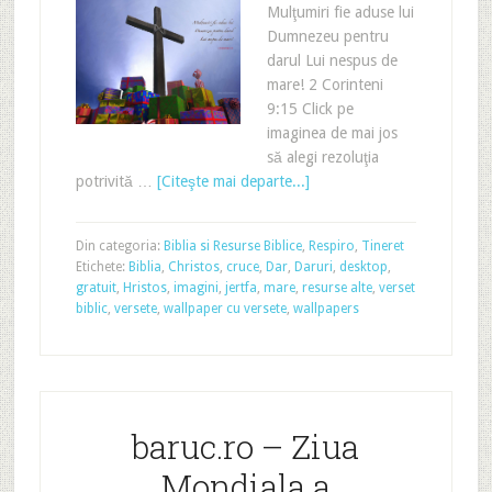
Mulţumiri fie aduse lui
Dumnezeu pentru
darul Lui nespus de
mare! 2 Corinteni
9:15 Click pe
imaginea de mai jos
să alegi rezoluţia
potrivită …
[Citeşte mai departe...]
Din categoria:
Biblia si Resurse Biblice
,
Respiro
,
Tineret
Etichete:
Biblia
,
Christos
,
cruce
,
Dar
,
Daruri
,
desktop
,
gratuit
,
Hristos
,
imagini
,
jertfa
,
mare
,
resurse alte
,
verset
biblic
,
versete
,
wallpaper cu versete
,
wallpapers
baruc.ro – Ziua
Mondiala a