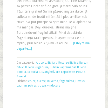
trec Peste durerea-mi arzătoare, Cu Tine Doamne,
să petrec Oricât ar fi de grea şi mare! Sub scutul
Tău, tare şi sfânt Sa îmi găsesc liniştea dulce, Şi
sufletu-mi de trudă-nfrânt Să-l plec umilitor sub
cruce. Să pot pricepe că spre mine Te-ai aplecat să
mă mângâi, Deşi durerea, strâns mă ţine
Zdrobindu-mi fragilul călcâi. Mi-ai dat sfânta
făgăduinţă Mult sperată, în aşteptarea Ce s-o-
mplini, prin biruinţă Şi-mi va aduce …
[Citeşte mai
departe...]
Din categoria:
Articole
,
Biblia si Resurse Biblice
,
Buletin
biblic
,
Buletin Rugaciune
,
Buletin Saptamanal
,
Buletin
Tineret
,
Editoriale
,
Evanghelizare
,
Experiente
,
Poezie
,
Tineret
Etichete:
cruce
,
durere
,
Duverna
,
fagaduinta
,
Flavius
,
Laurian
,
petrec
,
poezii
,
vindecare