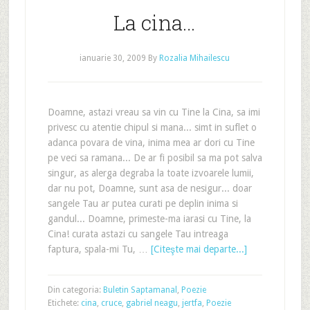
La cina…
ianuarie 30, 2009
By
Rozalia Mihailescu
Doamne, astazi vreau sa vin cu Tine la Cina, sa imi
privesc cu atentie chipul si mana... simt in suflet o
adanca povara de vina, inima mea ar dori cu Tine
pe veci sa ramana... De ar fi posibil sa ma pot salva
singur, as alerga degraba la toate izvoarele lumii,
dar nu pot, Doamne, sunt asa de nesigur... doar
sangele Tau ar putea curati pe deplin inima si
gandul... Doamne, primeste-ma iarasi cu Tine, la
Cina! curata astazi cu sangele Tau intreaga
faptura, spala-mi Tu, …
[Citeşte mai departe...]
Din categoria:
Buletin Saptamanal
,
Poezie
Etichete:
cina
,
cruce
,
gabriel neagu
,
jertfa
,
Poezie