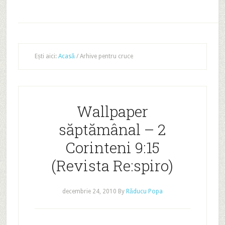
Ești aici:
Acasă
/
Arhive pentru cruce
Wallpaper
săptămânal – 2
Corinteni 9:15
(Revista Re:spiro)
decembrie 24, 2010
By
Răducu Popa