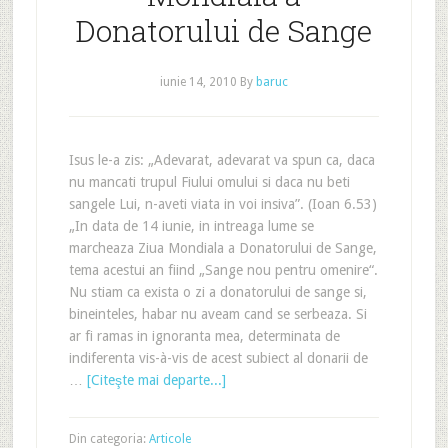
Donatorului de Sange
iunie 14, 2010
By
baruc
Isus le-a zis: „Adevarat, adevarat va spun ca, daca
nu mancati trupul Fiului omului si daca nu beti
sangele Lui, n-aveti viata in voi insiva”. (Ioan 6.53)
„In data de 14 iunie, in intreaga lume se
marcheaza Ziua Mondiala a Donatorului de Sange,
tema acestui an fiind „Sange nou pentru omenire“.
Nu stiam ca exista o zi a donatorului de sange si,
bineinteles, habar nu aveam cand se serbeaza. Si
ar fi ramas in ignoranta mea, determinata de
indiferenta vis-à-vis de acest subiect al donarii de
…
[Citeşte mai departe...]
Din categoria:
Articole