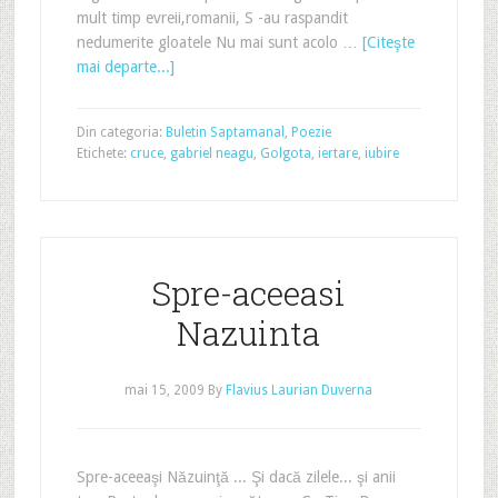
mult timp evreii,romanii, S -au raspandit
nedumerite gloatele Nu mai sunt acolo …
[Citeşte
mai departe...]
Din categoria:
Buletin Saptamanal
,
Poezie
Etichete:
cruce
,
gabriel neagu
,
Golgota
,
iertare
,
iubire
Spre-aceeasi
Nazuinta
mai 15, 2009
By
Flavius Laurian Duverna
Spre-aceeaşi Năzuinţă ... Şi dacă zilele... şi anii