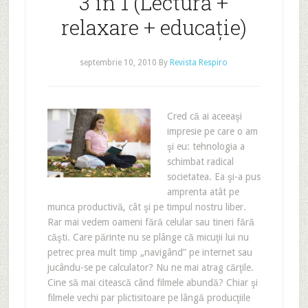
3 în 1 (Lectură +
relaxare + educaţie)
septembrie 10, 2010
By
Revista Respiro
Cred că ai aceeaşi
impresie pe care o am
şi eu: tehnologia a
schimbat radical
societatea. Ea şi-a pus
amprenta atât pe
munca productivă, cât şi pe timpul nostru liber.
Rar mai vedem oameni fără celular sau tineri fără
căşti. Care părinte nu se plânge că micuţii lui nu
petrec prea mult timp „navigând” pe internet sau
jucându-se pe calculator? Nu ne mai atrag cărţile.
Cine să mai citească când filmele abundă? Chiar şi
filmele vechi par plictisitoare pe lângă producţiile