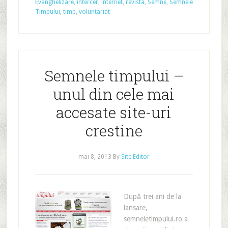
Evanghelizare
,
intercer
,
internet
,
revista
,
Semne
,
Semnele
Timpului
,
timp
,
voluntariat
Semnele timpului –
unul din cele mai
accesate site-uri
crestine
mai 8, 2013
By
Site Editor
După trei ani de la
lansare,
semneletimpului.ro a