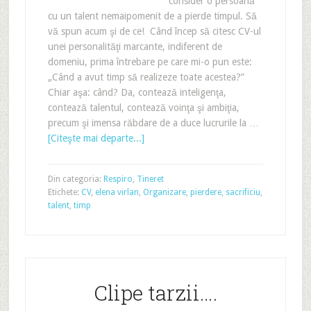
consider o persoană
cu un talent nemaipomenit de a pierde timpul. Să
vă spun acum şi de ce! Când încep să citesc CV-ul
unei personalităţi marcante, indiferent de
domeniu, prima întrebare pe care mi-o pun este:
„Când a avut timp să realizeze toate acestea?”
Chiar aşa: când? Da, contează inteligenţa,
contează talentul, contează voinţa şi ambiţia,
precum şi imensa răbdare de a duce lucrurile la …
[Citeşte mai departe...]
Din categoria:
Respiro
,
Tineret
Etichete:
CV
,
elena virlan
,
Organizare
,
pierdere
,
sacrificiu
,
talent
,
timp
Clipe tarzii….