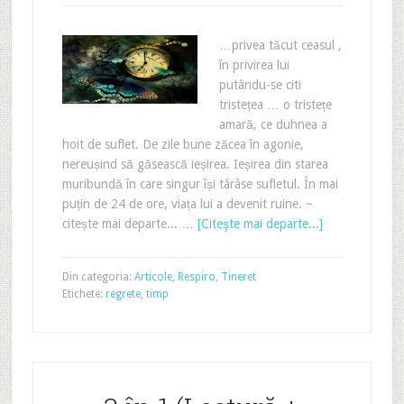
…privea tăcut ceasul ,
în privirea lui
putându-se citi
tristețea … o tristețe
amară, ce duhnea a
hoit de suflet. De zile bune zăcea în agonie,
nereușind să găsească ieșirea. Ieșirea din starea
muribundă în care singur își târâse sufletul. În mai
puțin de 24 de ore, viața lui a devenit ruine. ~
citește mai departe... …
[Citeşte mai departe...]
Din categoria:
Articole
,
Respiro
,
Tineret
Etichete:
regrete
,
timp