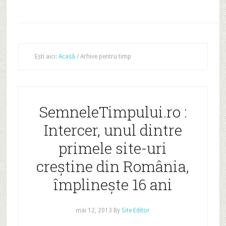
Ești aici:
Acasă
/
Arhive pentru timp
SemneleTimpului.ro :
Intercer, unul dintre
primele site-uri
creştine din România,
împlineşte 16 ani
mai 12, 2013
By
Site Editor