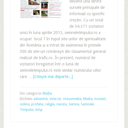
devenit una dintre
sursele principale de
informații cu specific
creștin. Cu un total
de 54.371 vizitatori
unici în luna aprilie 2013, semneletimpului.ro a
ocupat locul 7 în topul site-urilor de spiritualitate
din România și a intrat de asemenea în primele
500 de site-uri româneşti din clasamentul general
realizat de trafic.ro. În prezent, numărul de
vizitatori înregistrat într-o lună de
semneletimpului.ro este similar numărului celor
care …
[Citeşte mai departe...]
Din categoria:
Media
Etichete:
adventist
,
intercer
,
massmedia
,
Media
,
noutati
,
online
,
profetie
,
religie
,
revista
,
Semne
,
Semnele
Timpului
,
timp