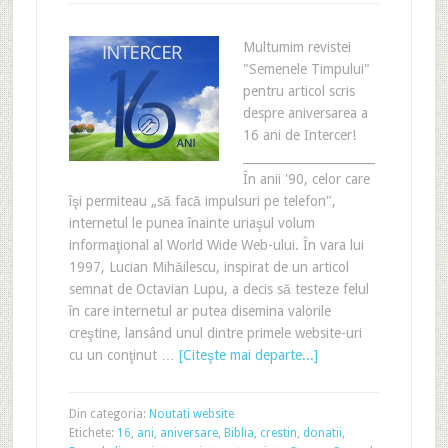
Multumim revistei
"Semenele Timpului"
pentru articol scris
despre aniversarea a
16 ani de Intercer!
______________________
În anii '90, celor care
îşi permiteau „să facă impulsuri pe telefon",
internetul le punea înainte uriaşul volum
informaţional al World Wide Web-ului. În vara lui
1997, Lucian Mihăilescu, inspirat de un articol
semnat de Octavian Lupu, a decis să testeze felul
în care internetul ar putea disemina valorile
creştine, lansând unul dintre primele website-uri
cu un conţinut …
[Citeşte mai departe...]
Din categoria:
Noutati website
Etichete:
16
,
ani
,
aniversare
,
Biblia
,
crestin
,
donatii
,