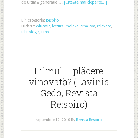
de ultimă generaţie …
[Citeşte mai departe...]
Din categoria:
Respiro
Etichete:
educatie
,
lectura
,
moldvai erna-eva
,
relaxare
,
tehnologie
,
timp
Filmul – plăcere
vinovată? (Lavinia
Gedo, Revista
Re:spiro)
septembrie 10, 2010
By
Revista Respiro