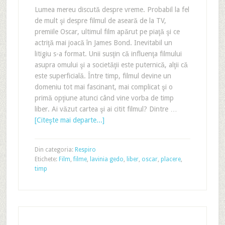
Lumea mereu discută despre vreme. Probabil la fel
de mult şi despre filmul de aseară de la TV,
premiile Oscar, ultimul film apărut pe piaţă şi ce
actriţă mai joacă în James Bond. Inevitabil un
litigiu s-a format. Unii susţin că influenţa filmului
asupra omului şi a societăţii este puternică, alţii că
este superficială. Între timp, filmul devine un
domeniu tot mai fascinant, mai complicat şi o
primă opţiune atunci când vine vorba de timp
liber. Ai văzut cartea şi ai citit filmul? Dintre …
[Citeşte mai departe...]
Din categoria:
Respiro
Etichete:
Film
,
filme
,
lavinia gedo
,
liber
,
oscar
,
placere
,
timp