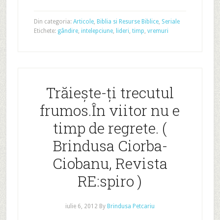
Din categoria:
Articole
,
Biblia si Resurse Biblice
,
Seriale
Etichete:
gândire
,
intelepciune
,
lideri
,
timp
,
vremuri
Trăiește-ți trecutul
frumos.În viitor nu e
timp de regrete. (
Brindusa Ciorba-
Ciobanu, Revista
RE:spiro )
iulie 6, 2012
By
Brindusa Petcariu