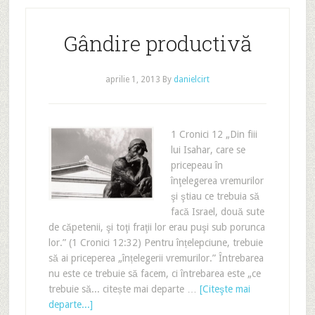
Gândire productivă
aprilie 1, 2013
By
danielcirt
1 Cronici 12 „Din fiii
lui Isahar, care se
pricepeau în
înţelegerea vremurilor
şi ştiau ce trebuia să
facă Israel, două sute
de căpetenii, şi toţi fraţii lor erau puşi sub porunca
lor.” (1 Cronici 12:32) Pentru înțelepciune, trebuie
să ai priceperea „înțelegerii vremurilor.” Întrebarea
nu este ce trebuie să facem, ci întrebarea este „ce
trebuie să... citește mai departe …
[Citeşte mai
departe...]