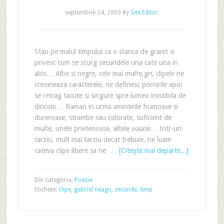
septembrie 24, 2009
By
Site Editor
Stau pe malul timpului ca o stanca de granit si
privesc cum se scurg secundele una cate una in
abis… Albe si negre, cele mai multe,gri, clipele ne
creoineaza caracterele, ne definesc pornirile apoi
se retrag tacute si singure spre lumea invizibila de
dincolo… Raman in urma amintirile frumoase si
dureroase, strambe sau colorate, suficient de
multe, unele prietenoase, altele voiase… Intr-un
tarziu, mult mai tarziu decat trebuie, ne luam
cateva clipe libere sa ne …
[Citeşte mai departe...]
Din categoria:
Poezie
Etichete:
clipe
,
gabriel neagu
,
secunde
,
timp