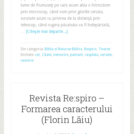
lume de frumuseţi pe care acum abia o întrezărim
prin microscop, când vom privi gloriile cerului,
scrutate acum cu privirea de la distanţă prin
telescop, când rugina păcatului va fi îndepărtată,
…
[Citeşte mai departe...]
Din categoria:
Biblia si Resurse Biblice
,
Respiro
,
Tineret
Etichete:
cer
,
Citate
,
nemurire
,
pamant
,
rasplata
,
versete
,
vesnicie
Revista Re:spiro –
Formarea caracterului
(Florin Lăiu)