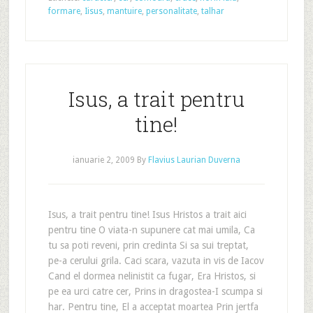
formare
,
Iisus
,
mantuire
,
personalitate
,
talhar
Isus, a trait pentru
tine!
ianuarie 2, 2009
By
Flavius Laurian Duverna
Isus, a trait pentru tine! Isus Hristos a trait aici
pentru tine O viata-n supunere cat mai umila, Ca
tu sa poti reveni, prin credinta Si sa sui treptat,
pe-a cerului grila. Caci scara, vazuta in vis de Iacov
Cand el dormea nelinistit ca fugar, Era Hristos, si
pe ea urci catre cer, Prins in dragostea-I scumpa si
har. Pentru tine, El a acceptat moartea Prin jertfa