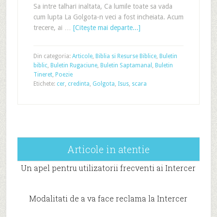
Sa intre talhari inaltata, Ca lumile toate sa vada
cum lupta La Golgota-n veci a fost incheiata. Acum
trecere, ai …
[Citeşte mai departe...]
Din categoria:
Articole
,
Biblia si Resurse Biblice
,
Buletin
biblic
,
Buletin Rugaciune
,
Buletin Saptamanal
,
Buletin
Tineret
,
Poezie
Etichete:
cer
,
credinta
,
Golgota
,
Isus
,
scara
Articole in atentie
Un apel pentru utilizatorii frecventi ai Intercer
Modalitati de a va face reclama la Intercer