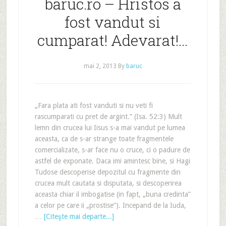
baruc.ro – Hristos a
fost vandut si
cumparat! Adevarat!…
mai 2, 2013
By
baruc
„Fara plata ati fost vanduti si nu veti fi
rascumparati cu pret de argint.” (Isa. 52:3) Mult
lemn din crucea lui Iisus s-a mai vandut pe lumea
aceasta, ca de s-ar strange toate fragmentele
comercializate, s-ar face nu o cruce, ci o padure de
astfel de exponate. Daca imi amintesc bine, si Hagi
Tudose descoperise depozitul cu fragmente din
crucea mult cautata si disputata, si descoperirea
aceasta chiar il imbogatise (in fapt, „buna credinta”
a celor pe care ii „prostise”). Incepand de la Iuda,
…
[Citeşte mai departe...]