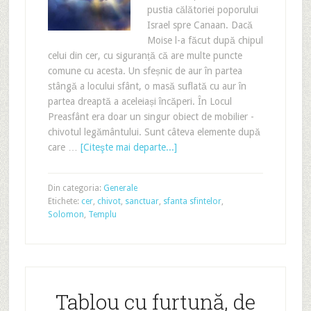
pustia călătoriei poporului
Israel spre Canaan. Dacă
Moise l-a făcut după chipul
celui din cer, cu siguranță că are multe puncte
comune cu acesta. Un sfeșnic de aur în partea
stângă a locului sfânt, o masă suflată cu aur în
partea dreaptă a aceleiași încăperi. În Locul
Preasfânt era doar un singur obiect de mobilier -
chivotul legământului. Sunt câteva elemente după
care …
[Citeşte mai departe...]
Din categoria:
Generale
Etichete:
cer
,
chivot
,
sanctuar
,
sfanta sfintelor
,
Solomon
,
Templu
Tablou cu furtună, de