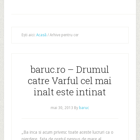
Ești aici:
Acasă
/
Arhive pentru cer
baruc.ro – Drumul
catre Varful cel mai
inalt este intinat
mai 30, 2013
By
baruc
„Ba inca si acum privesc toate aceste lucruri ca o
pierdere, fata de pretul nespus de mare al