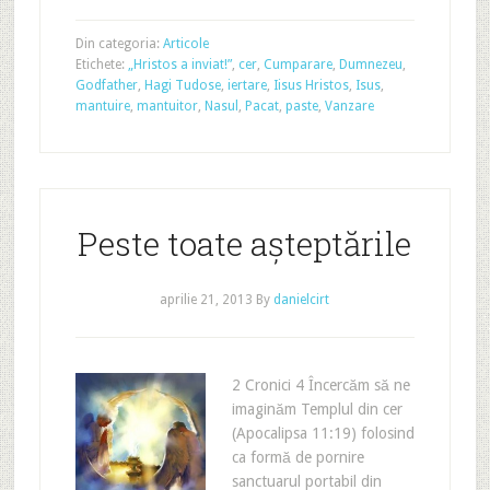
Din categoria:
Articole
Etichete:
„Hristos a inviat!”
,
cer
,
Cumparare
,
Dumnezeu
,
Godfather
,
Hagi Tudose
,
iertare
,
Iisus Hristos
,
Isus
,
mantuire
,
mantuitor
,
Nasul
,
Pacat
,
paste
,
Vanzare
Peste toate așteptările
aprilie 21, 2013
By
danielcirt
2 Cronici 4 Încercăm să ne
imaginăm Templul din cer
(Apocalipsa 11:19) folosind
ca formă de pornire
sanctuarul portabil din