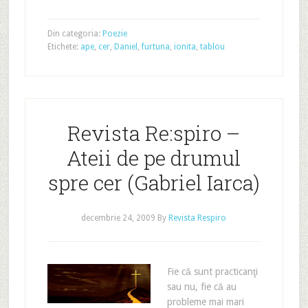
Din categoria:
Poezie
Etichete:
ape
,
cer
,
Daniel
,
furtuna
,
ionita
,
tablou
Revista Re:spiro –
Ateii de pe drumul
spre cer (Gabriel Iarca)
decembrie 24, 2009
By
Revista Respiro
Fie că sunt practicanţi
sau nu, fie că au
probleme mai mari