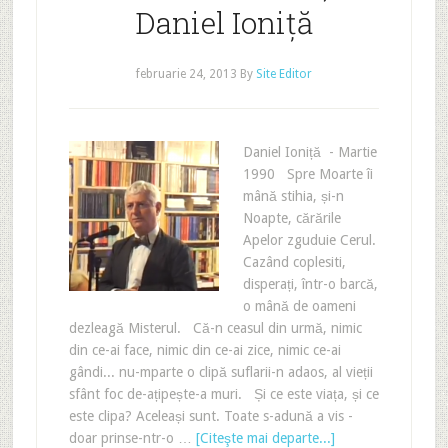
Daniel Ioniță
februarie 24, 2013
By
Site Editor
Daniel Ioniță - Martie
1990 Spre Moarte îi
mână stihia, și-n
Noapte, cărările
Apelor zguduie Cerul.
Cazând coplesiti,
disperați, într-o barcă,
o mână de oameni
dezleagă Misterul. Că-n ceasul din urmă, nimic
din ce-ai face, nimic din ce-ai zice, nimic ce-ai
gândi... nu-mparte o clipă suflarii-n adaos, al vieții
sfânt foc de-ațipește-a muri. Și ce este viața, și ce
este clipa? Aceleași sunt. Toate s-adună a vis -
doar prinse-ntr-o …
[Citeşte mai departe...]