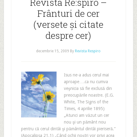
Revista Re:spiro –
Frânturi de cer
(versete și citate
despre cer)
decembrie 15, 2009
By
Revista Respiro
Isus ne-a adus cerul mai
aproape….ca nu cumva
veşnicia să fie exclusă din
preocupările noastre. (E.G.
White, The Signs of the
Times, 4 aprilie 1895)
„Atunci am văzut un cer
nou şi un pământ nou
pentru că cerul dintâi şi pământul dintâi pieriseră.”
(Apocalipsa 21,1) „Când ochii noştri vor privi acea