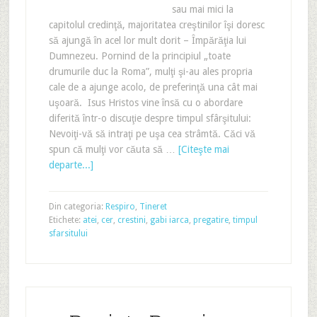
sau mai mici la
capitolul credinţă, majoritatea creştinilor îşi doresc
să ajungă în acel lor mult dorit – Împărăţia lui
Dumnezeu. Pornind de la principiul „toate
drumurile duc la Roma”, mulţi şi-au ales propria
cale de a ajunge acolo, de preferinţă una cât mai
uşoară. Isus Hristos vine însă cu o abordare
diferită într-o discuţie despre timpul sfârşitului:
Nevoiţi-vă să intraţi pe uşa cea strâmtă. Căci vă
spun că mulţi vor căuta să …
[Citeşte mai
departe...]
Din categoria:
Respiro
,
Tineret
Etichete:
atei
,
cer
,
crestini
,
gabi iarca
,
pregatire
,
timpul
sfarsitului