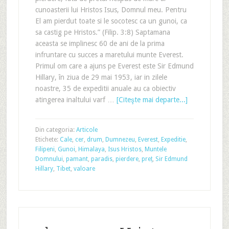
cunoasterii lui Hristos Isus, Domnul meu. Pentru
El am pierdut toate si le socotesc ca un gunoi, ca
sa castig pe Hristos.” (Filip. 3:8) Saptamana
aceasta se implinesc 60 de ani de la prima
infruntare cu succes a maretului munte Everest.
Primul om care a ajuns pe Everest este Sir Edmund
Hillary, în ziua de 29 mai 1953, iar in zilele
noastre, 35 de expeditii anuale au ca obiectiv
atingerea inaltului varf …
[Citeşte mai departe...]
Din categoria:
Articole
Etichete:
Cale
,
cer
,
drum
,
Dumnezeu
,
Everest
,
Expeditie
,
Filipeni
,
Gunoi
,
Himalaya
,
Isus Hristos
,
Muntele
Domnului
,
pamant
,
paradis
,
pierdere
,
preț
,
Sir Edmund
Hillary
,
Tibet
,
valoare