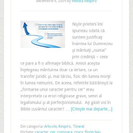
decembrie 9, 2009
By
Revista Respiro
Nişte prieteni îmi
spuneau odată că
suntem justificaţi
înaintea lui Dumnezeu
şi mântuiţi „numai”
prin credinţă – ceea
ce pare a fi o afirmaţie biblică. Amicii aceştia
înţelegeau mântuirea doar ca iertare, ca un
transfer juridic şi, mai târziu, fizic din lumea morţii
în lumea nemuririi. De aceea, referirile bătrâneşti la
„formarea unui caracter pentru cer” erau
interpretate ca erori religioase grave, semn al
legalismului şi al perfecţionismului. Aţi găsit voi în
Biblie cuvântul caracter? …
[Citeşte mai departe...]
Din categoria:
Articole
,
Respiro
,
Tineret
Etichete:
caracter
,
cer
,
comoara
,
cruce
,
florin laiu
,