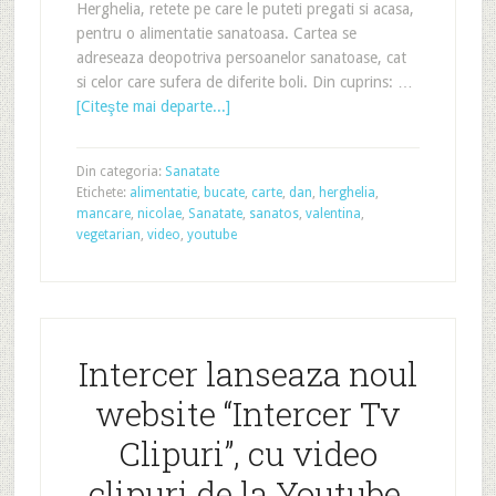
Herghelia, retete pe care le puteti pregati si acasa,
pentru o alimentatie sanatoasa. Cartea se
adreseaza deopotriva persoanelor sanatoase, cat
si celor care sufera de diferite boli. Din cuprins: …
[Citeşte mai departe...]
Din categoria:
Sanatate
Etichete:
alimentatie
,
bucate
,
carte
,
dan
,
herghelia
,
mancare
,
nicolae
,
Sanatate
,
sanatos
,
valentina
,
vegetarian
,
video
,
youtube
Intercer lanseaza noul
website “Intercer Tv
Clipuri”, cu video
clipuri de la Youtube,