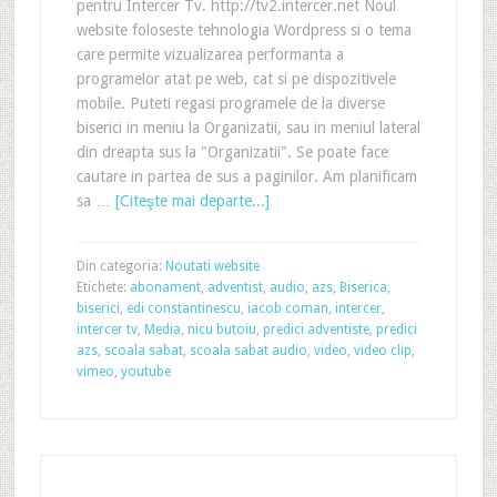
pentru Intercer Tv. http://tv2.intercer.net Noul
website foloseste tehnologia Wordpress si o tema
care permite vizualizarea performanta a
programelor atat pe web, cat si pe dispozitivele
mobile. Puteti regasi programele de la diverse
biserici in meniu la Organizatii, sau in meniul lateral
din dreapta sus la "Organizatii". Se poate face
cautare in partea de sus a paginilor. Am planificam
sa …
[Citeşte mai departe...]
Din categoria:
Noutati website
Etichete:
abonament
,
adventist
,
audio
,
azs
,
Biserica
,
biserici
,
edi constantinescu
,
iacob coman
,
intercer
,
intercer tv
,
Media
,
nicu butoiu
,
predici adventiste
,
predici
azs
,
scoala sabat
,
scoala sabat audio
,
video
,
video clip
,
vimeo
,
youtube