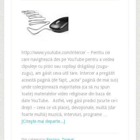
http://www.youtube.com/intercer – Pentru cei
care navighează des pe YouTube pentru a vedea
clipuleţe cu pisici sau copilaşi drăgălaşi (zugu-
zugu), am găsit ceva util tare. Intercer a pregătit
această pagină (de fapt, „acea” pagină de mai sus)
unde colecţionează majoritatea (ca să nu spun
toate) materialelor video religioase din baza de
date YouTube. Astfel, veţi găsi predici (scurte ce-i
drept – ceea ce vă place), devoţionale, multă (dar
foarte multă) muzică, interviuri, programe …
[Citeşte mai departe...]
Din categoria:
Respiro
,
Tineret