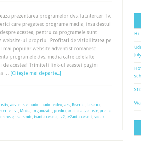
iteaza prezentarea programelor dvs. la Intercer Tv.
erici care pregatesc programe media, insa destul
 despre acestea, pentru ca programele sunt
Hi
e website-ul propriu. Profitati de vizibilitatea pe
Ude
cel mai popular website adventist romanesc
Jul
nta programele dvs. media catre celelalte
ti de acestea! Trimiteti link-ul acestei pagini
Ho
tea …
[Citeşte mai departe...]
sch
Str
Wat
isttv
,
adventistv
,
audio
,
audio-video
,
azs
,
Biserica
,
biserici
,
rcer tv
,
live
,
Media
,
organizatie
,
predici
,
predici adventiste
,
predici
ansmisie
,
transmite
,
tv.intercer.net
,
tv2
,
tv2.intercer.net
,
video