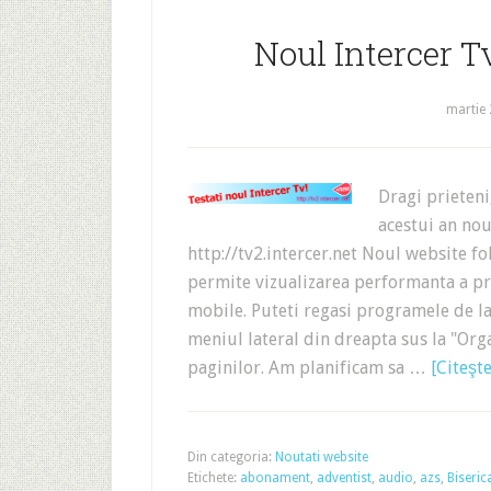
Noul Intercer Tv
martie 
Dragi prieteni
acestui an nou
http://tv2.intercer.net Noul website f
permite vizualizarea performanta a pro
mobile. Puteti regasi programele de la 
meniul lateral din dreapta sus la "Orga
paginilor. Am planificam sa …
[Citeşte
Din categoria:
Noutati website
Etichete:
abonament
,
adventist
,
audio
,
azs
,
Biseric