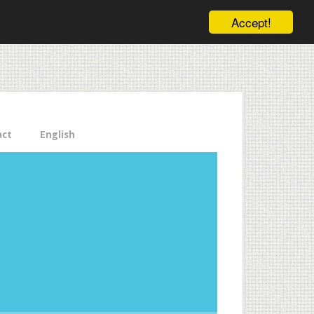
ele pe email aici!
Accept!
Close
act
English