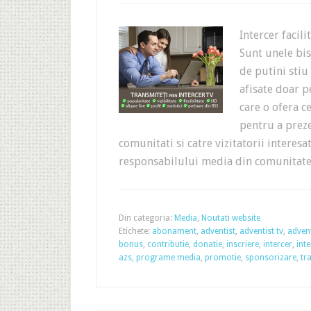
Intercer facil
Sunt unele bis
de putini stiu
afisate doar p
care o ofera 
pentru a preze
comunitati si catre vizitatorii interesa
responsabilului media din comunita
Din categoria:
Media
,
Noutati website
Etichete:
abonament
,
adventist
,
adventist tv
,
advent
bonus
,
contributie
,
donatie
,
inscriere
,
intercer
,
inte
azs
,
programe media
,
promotie
,
sponsorizare
,
tr