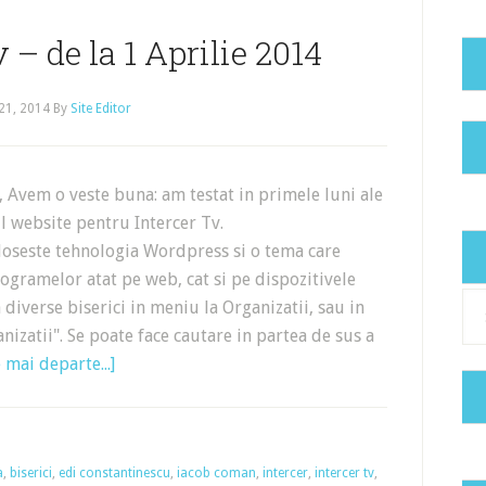
 – de la 1 Aprilie 2014
21, 2014
By
Site Editor
, Avem o veste buna: am testat in primele luni ale
l website pentru Intercer Tv.
oloseste tehnologia Wordpress si o tema care
gramelor atat pe web, cat si pe dispozitivele
Cat
diverse biserici in meniu la Organizatii, sau in
nizatii". Se poate face cautare in partea de sus a
 mai departe...]
a
,
biserici
,
edi constantinescu
,
iacob coman
,
intercer
,
intercer tv
,