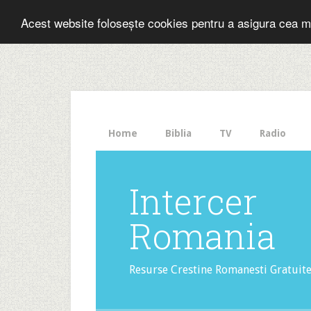
Folosesti Inter
Acest website folosește cookies pentru a asigura cea m
The
HelloBar
- a
little
bar
that
Home
Biblia
TV
Radio
gets
noticed!
Intercer
Romania
Resurse Crestine Romanesti Gratuit