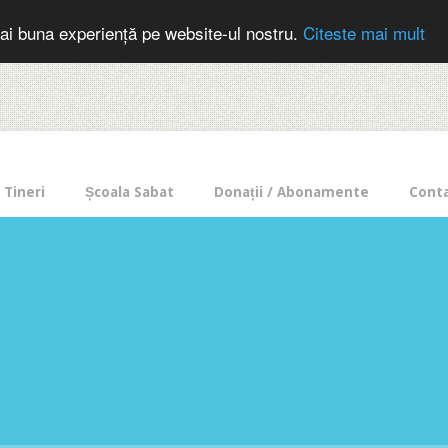
cer in mod frecvent?
Doneaza pentru Intercer aici!
Inscrie-te la buletin
ai buna experiență pe website-ul nostru.
Citeste mai mult
Tineri
Școala Sabat
Donații / Abonamente
Cont
e