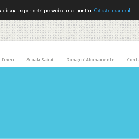
cer in mod frecvent?
Doneaza pentru Intercer aici!
Inscrie-te la buletin
ai buna experiență pe website-ul nostru.
Citeste mai mult
Tineri
Școala Sabat
Donații / Abonamente
Cont
e