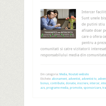
Intercer facil
Sunt unele bis
de putini stiu
afisate doar p
care o ofera 
pentru a preze
comunitati si catre vizitatorii interesa
responsabilului media din comunita
Din categoria:
Media
,
Noutati website
Etichete:
abonament
,
adventist
,
adventist tv
,
advent
bonus
,
contributie
,
donatie
,
inscriere
,
intercer
,
inte
azs
,
programe media
,
promotie
,
sponsorizare
,
tr