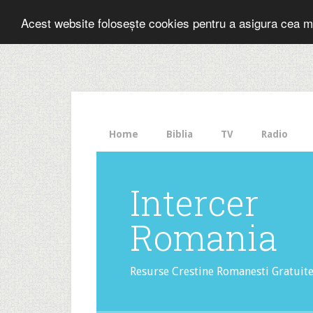
Folosesti Inter
Acest website folosește cookies pentru a asigura cea m
The
HelloBar
- a
little
bar
that
Home
Biblia
TV
Radio
gets
noticed!
Intercer
Romania
Resurse Crestine Romanesti Gratuit