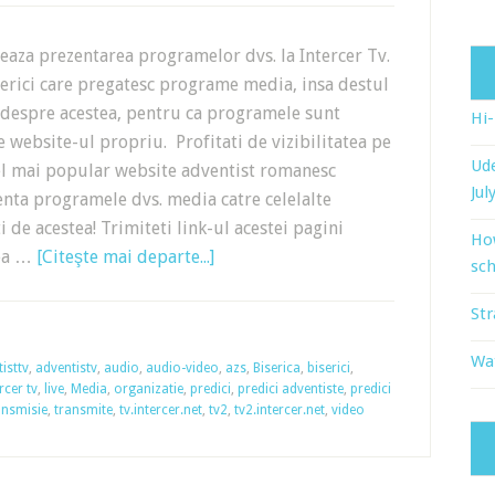
iteaza prezentarea programelor dvs. la Intercer Tv.
erici care pregatesc programe media, insa destul
 despre acestea, pentru ca programele sunt
Hi
e website-ul propriu. Profitati de vizibilitatea pe
Ude
cel mai popular website adventist romanesc
Jul
nta programele dvs. media catre celelalte
ti de acestea! Trimiteti link-ul acestei pagini
Ho
tea …
[Citeşte mai departe...]
sch
Str
Wat
isttv
,
adventistv
,
audio
,
audio-video
,
azs
,
Biserica
,
biserici
,
rcer tv
,
live
,
Media
,
organizatie
,
predici
,
predici adventiste
,
predici
ansmisie
,
transmite
,
tv.intercer.net
,
tv2
,
tv2.intercer.net
,
video