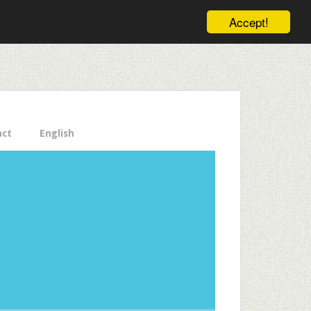
ele pe email aici!
Accept!
Close
act
English