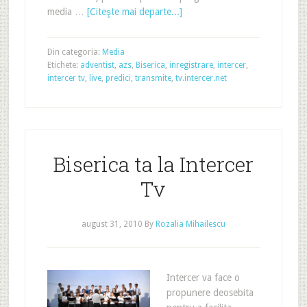
media …
[Citeşte mai departe...]
Din categoria:
Media
Etichete:
adventist
,
azs
,
Biserica
,
inregistrare
,
intercer
,
intercer tv
,
live
,
predici
,
transmite
,
tv.intercer.net
Biserica ta la Intercer
Tv
august 31, 2010
By
Rozalia Mihailescu
Intercer va face o
propunere deosebita