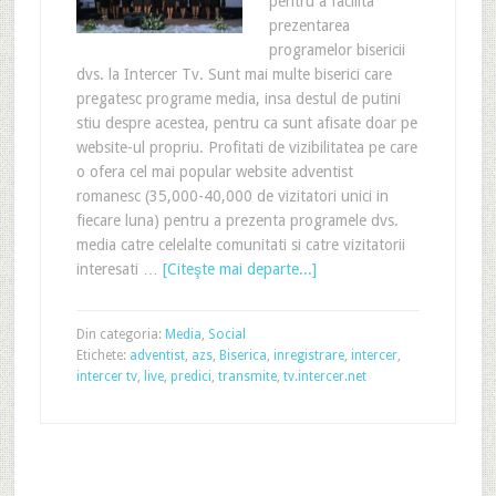
pentru a facilita
prezentarea
programelor bisericii
dvs. la Intercer Tv. Sunt mai multe biserici care
pregatesc programe media, insa destul de putini
stiu despre acestea, pentru ca sunt afisate doar pe
website-ul propriu. Profitati de vizibilitatea pe care
o ofera cel mai popular website adventist
romanesc (35,000-40,000 de vizitatori unici in
fiecare luna) pentru a prezenta programele dvs.
media catre celelalte comunitati si catre vizitatorii
interesati …
[Citeşte mai departe...]
Din categoria:
Media
,
Social
Etichete:
adventist
,
azs
,
Biserica
,
inregistrare
,
intercer
,
intercer tv
,
live
,
predici
,
transmite
,
tv.intercer.net