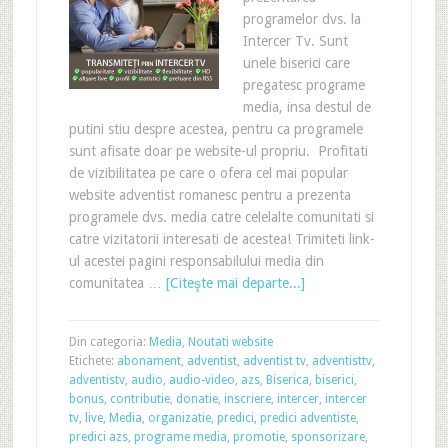
programelor dvs. la
Intercer Tv. Sunt
unele biserici care
pregatesc programe
media, insa destul de
putini stiu despre acestea, pentru ca programele
sunt afisate doar pe website-ul propriu. Profitati
de vizibilitatea pe care o ofera cel mai popular
website adventist romanesc pentru a prezenta
programele dvs. media catre celelalte comunitati si
catre vizitatorii interesati de acestea! Trimiteti link-
ul acestei pagini responsabilului media din
comunitatea …
[Citeşte mai departe...]
Din categoria:
Media
,
Noutati website
Etichete:
abonament
,
adventist
,
adventist tv
,
adventisttv
,
adventistv
,
audio
,
audio-video
,
azs
,
Biserica
,
biserici
,
bonus
,
contributie
,
donatie
,
inscriere
,
intercer
,
intercer
tv
,
live
,
Media
,
organizatie
,
predici
,
predici adventiste
,
predici azs
,
programe media
,
promotie
,
sponsorizare
,