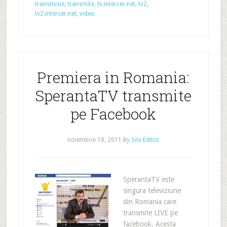
transmisie
,
transmite
,
tv.intercer.net
,
tv2
,
tv2.intercer.net
,
video
Premiera in Romania:
SperantaTV transmite
pe Facebook
noiembrie 18, 2011
By
Site Editor
SperantaTV este
singura televiziune
din Romania care
transmite LIVE pe
facebook. Acesta