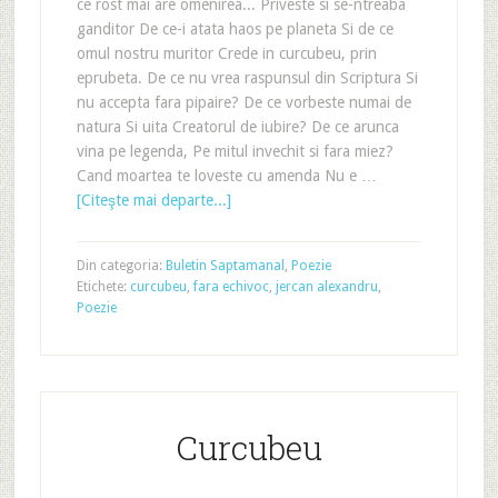
ce rost mai are omenirea... Priveste si se-ntreaba
ganditor De ce-i atata haos pe planeta Si de ce
omul nostru muritor Crede in curcubeu, prin
eprubeta. De ce nu vrea raspunsul din Scriptura Si
nu accepta fara pipaire? De ce vorbeste numai de
natura Si uita Creatorul de iubire? De ce arunca
vina pe legenda, Pe mitul invechit si fara miez?
Cand moartea te loveste cu amenda Nu e …
[Citeşte mai departe...]
Din categoria:
Buletin Saptamanal
,
Poezie
Etichete:
curcubeu
,
fara echivoc
,
jercan alexandru
,
Poezie
Curcubeu