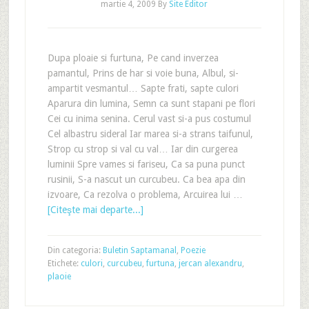
martie 4, 2009
By
Site Editor
Dupa ploaie si furtuna, Pe cand inverzea
pamantul, Prins de har si voie buna, Albul, si-
ampartit vesmantul… Sapte frati, sapte culori
Aparura din lumina, Semn ca sunt stapani pe flori
Cei cu inima senina. Cerul vast si-a pus costumul
Cel albastru sideral Iar marea si-a strans taifunul,
Strop cu strop si val cu val… Iar din curgerea
luminii Spre vames si fariseu, Ca sa puna punct
rusinii, S-a nascut un curcubeu. Ca bea apa din
izvoare, Ca rezolva o problema, Arcuirea lui …
[Citeşte mai departe...]
Din categoria:
Buletin Saptamanal
,
Poezie
Etichete:
culori
,
curcubeu
,
furtuna
,
jercan alexandru
,
plaoie