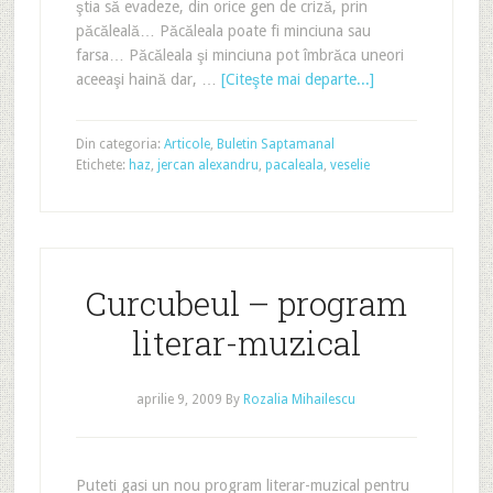
ştia să evadeze, din orice gen de criză, prin
păcăleală… Păcăleala poate fi minciuna sau
farsa… Păcăleala şi minciuna pot îmbrăca uneori
aceeaşi haină dar, …
[Citeşte mai departe...]
Din categoria:
Articole
,
Buletin Saptamanal
Etichete:
haz
,
jercan alexandru
,
pacaleala
,
veselie
Curcubeul – program
literar-muzical
aprilie 9, 2009
By
Rozalia Mihailescu
Puteti gasi un nou program literar-muzical pentru