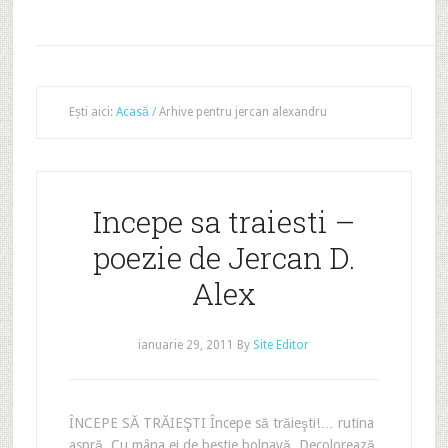
Ești aici:
Acasă
/
Arhive pentru jercan alexandru
Incepe sa traiesti –
poezie de Jercan D.
Alex
ianuarie 29, 2011
By
Site Editor
ÎNCEPE SĂ TRĂIEŞTI Începe să trăieşti!… rutina
aspră, Cu mâna ei de bestie bolnavă, Decolorează