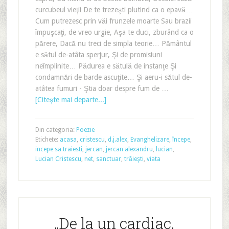
curcubeul vieţii De te trezeşti plutind ca o epavă…
Cum putrezesc prin văi frunzele moarte Sau brazii
împuşcaţi, de vreo urgie, Aşa te duci, zburând ca o
părere, Dacă nu treci de simpla teorie… Pământul
e sătul de-atâta sperjur, Şi de promisiuni
neîmplinite… Pădurea e sătulă de instanţe Şi
condamnări de barde ascuţite… Şi aeru-i sătul de-
atâtea fumuri - Ştia doar despre fum de …
[Citeşte mai departe...]
Din categoria:
Poezie
Etichete:
acasa
,
cristescu
,
d.j.alex
,
Evanghelizare
,
începe
,
incepe sa traiesti
,
jercan
,
jercan alexandru
,
lucian
,
Lucian Cristescu
,
net
,
sanctuar
,
trăieşti
,
viata
„De la un cardiac,