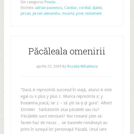
Din categoria:
Poezie
Etichete:
adrian paunescu
,
Cardiac
,
cordial
,
djalex
,
jercan
,
jercan alexandru
,
moarte
,
poet
,
testament
Păcăleala omenirii
aprilie 23, 2009
By
Rozalia Mihailescu
“Dacă A reprezintă succesul în viaţă, atunci A este
egal cu x plus y plus z. Munca reprezinta x; y
înseamna joacă; iar z – să ştii să-ţi ţii gura”. Albert
Einstein Sărbătorim ziua păcălelii sau nu?
Păcălelile sunt minciuni? Noi romanii ştim să
facem haz de necaz… iar basmele româneşti au
prins în iureşul lor personajul Păcală. Unul care