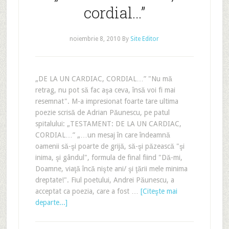
cordial…”
noiembrie 8, 2010
By
Site Editor
„DE LA UN CARDIAC, CORDIAL…” "Nu mă
retrag, nu pot să fac aşa ceva, însă voi fi mai
resemnat". M-a impresionat foarte tare ultima
poezie scrisă de Adrian Păunescu, pe patul
spitalului: „TESTAMENT: DE LA UN CARDIAC,
CORDIAL…” „…un mesaj în care îndeamnă
oamenii să-şi poarte de grijă, să-şi păzească "şi
inima, şi gândul", formula de final fiind "Dă-mi,
Doamne, viaţă încă nişte ani/ şi ţării mele minima
dreptate!". Fiul poetului, Andrei Păunescu, a
acceptat ca poezia, care a fost …
[Citeşte mai
departe...]