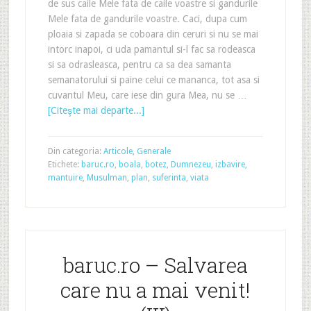
de sus caile Mele fata de caile voastre si gandurile
Mele fata de gandurile voastre. Caci, dupa cum
ploaia si zapada se coboara din ceruri si nu se mai
intorc inapoi, ci uda pamantul si-l fac sa rodeasca
si sa odrasleasca, pentru ca sa dea samanta
semanatorului si paine celui ce mananca, tot asa si
cuvantul Meu, care iese din gura Mea, nu se …
[Citeşte mai departe...]
Din categoria:
Articole
,
Generale
Etichete:
baruc.ro
,
boala
,
botez
,
Dumnezeu
,
izbavire
,
mantuire
,
Musulman
,
plan
,
suferinta
,
viata
baruc.ro – Salvarea
care nu a mai venit!