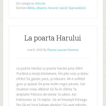
Din categoria:
Articole
Etichete:
Biblia
,
izbavire
,
miracol
,
suicid
,
Supravietuire
La poarta Harului
mai 8, 2009
By
Flavius Laurian Duverna
La poarta Harului La poarta harului prea sfânt
Purtând a morţii blestemare, Îmi plec voia şi duhu-
nfrânt Să găsesc pace, şi-ndurare. Mi-e sufletul
greu şi-apăsat De prea multe negre păcate, Dar
Doamne vreau eliberat Să fiu în sfânta Ta
dreptate! Pătruns de marea Ta iubire, Azi
îndrăznesc să Te implor, Să-mi înnoieşti întreaga
fire Să-mi torni balsam alinător! Să cauţi milostiv,