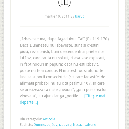
(III)
martie 10, 2011
By
baruc
„Izbaveste-ma, dupa fagaduinta Ta!” (Ps.119:170)
Daca Dumnezeu nu izbaveste, sunt si crestini
piosi, revizionisti, buni descendenti ai prietenilor
lui Iov, care cauta nu solutii, ci asa-zise explicatii,
in fapt noduri in papura: daca nu esti izbavit,
poate nu te-a condus El in acest foc si atunci te
lasa sa suporti consecintele (cei care fac astfel de
afirmatii probabil nu au citit psalmul 107, in care
se precizeaza ca niste „nebuni”, „prin purtarea lor
vinovata”, au ajuns langa „portile …
[Citeşte mai
departe...]
Din categoria:
Articole
Etichete:
Dumnezeu
,
Iov
,
izbavire
,
Necaz
,
salvare