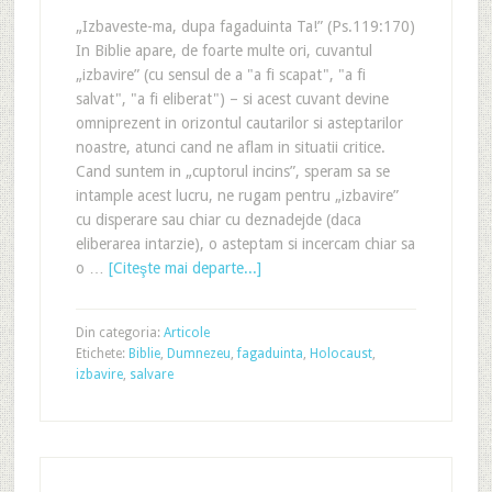
„Izbaveste-ma, dupa fagaduinta Ta!” (Ps.119:170)
In Biblie apare, de foarte multe ori, cuvantul
„izbavire” (cu sensul de a "a fi scapat", "a fi
salvat", "a fi eliberat") – si acest cuvant devine
omniprezent in orizontul cautarilor si asteptarilor
noastre, atunci cand ne aflam in situatii critice.
Cand suntem in „cuptorul incins”, speram sa se
intample acest lucru, ne rugam pentru „izbavire”
cu disperare sau chiar cu deznadejde (daca
eliberarea intarzie), o asteptam si incercam chiar sa
o …
[Citeşte mai departe...]
Din categoria:
Articole
Etichete:
Biblie
,
Dumnezeu
,
fagaduinta
,
Holocaust
,
izbavire
,
salvare