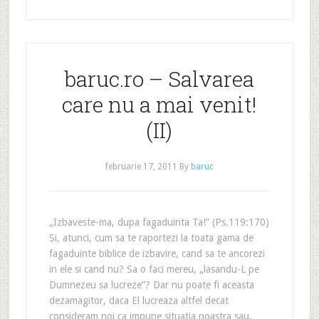
baruc.ro – Salvarea
care nu a mai venit!
(II)
februarie 17, 2011
By
baruc
„Izbaveste-ma, dupa fagaduinta Ta!” (Ps.119:170)
Si, atunci, cum sa te raportezi la toata gama de
fagaduinte biblice de izbavire, cand sa te ancorezi
in ele si cand nu? Sa o faci mereu, „lasandu-L pe
Dumnezeu sa lucreze”? Dar nu poate fi aceasta
dezamagitor, daca El lucreaza altfel decat
consideram noi ca impune situatia noastra sau,