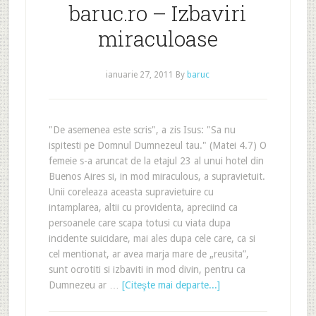
baruc.ro – Izbaviri
miraculoase
ianuarie 27, 2011
By
baruc
"De asemenea este scris", a zis Isus: "Sa nu
ispitesti pe Domnul Dumnezeul tau." (Matei 4.7) O
femeie s-a aruncat de la etajul 23 al unui hotel din
Buenos Aires si, in mod miraculous, a supravietuit.
Unii coreleaza aceasta supravietuire cu
intamplarea, altii cu providenta, apreciind ca
persoanele care scapa totusi cu viata dupa
incidente suicidare, mai ales dupa cele care, ca si
cel mentionat, ar avea marja mare de „reusita”,
sunt ocrotiti si izbaviti in mod divin, pentru ca
Dumnezeu ar …
[Citeşte mai departe...]