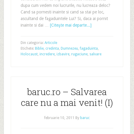
dupa cum vedem noi lucrurile, nu lucreaza deloc?
Cand sa pornesti inainte si cand sa stai pe loc,
ascultand de fagaduintele Lui? Si, daca ai pornit
inainte si dai …
[Citeşte mai departe...]
Din categoria:
Articole
Etichete:
Biblie
,
credinta
,
Dumnezeu
,
fagaduinta
,
Holocaust
,
incredere
,
izbavire
,
rugaciune
,
salvare
baruc.ro – Salvarea
care nu a mai venit! (I)
februarie 10, 2011
By
baruc