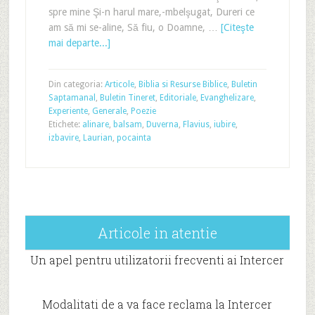
spre mine Şi-n harul mare,-mbelşugat, Dureri ce
am să mi se-aline, Să fiu, o Doamne, …
[Citeşte
mai departe...]
Din categoria:
Articole
,
Biblia si Resurse Biblice
,
Buletin
Saptamanal
,
Buletin Tineret
,
Editoriale
,
Evanghelizare
,
Experiente
,
Generale
,
Poezie
Etichete:
alinare
,
balsam
,
Duverna
,
Flavius
,
iubire
,
izbavire
,
Laurian
,
pocainta
Articole in atentie
Un apel pentru utilizatorii frecventi ai Intercer
Modalitati de a va face reclama la Intercer