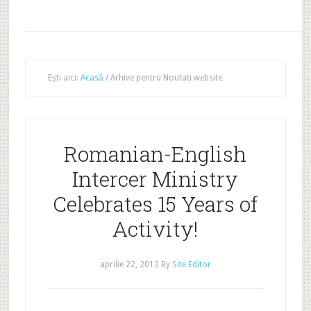
Ești aici:
Acasă
/
Arhive pentru Noutati website
Romanian-English
Intercer Ministry
Celebrates 15 Years of
Activity!
aprilie 22, 2013
By
Site Editor