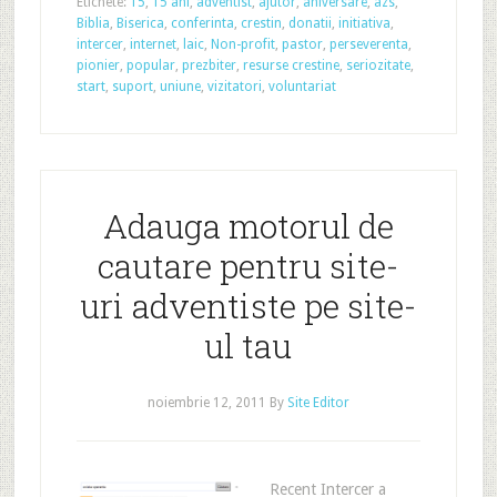
Etichete:
15
,
15 ani
,
adventist
,
ajutor
,
aniversare
,
azs
,
Biblia
,
Biserica
,
conferinta
,
crestin
,
donatii
,
initiativa
,
intercer
,
internet
,
laic
,
Non-profit
,
pastor
,
perseverenta
,
pionier
,
popular
,
prezbiter
,
resurse crestine
,
seriozitate
,
start
,
suport
,
uniune
,
vizitatori
,
voluntariat
Adauga motorul de
cautare pentru site-
uri adventiste pe site-
ul tau
noiembrie 12, 2011
By
Site Editor
Recent Intercer a