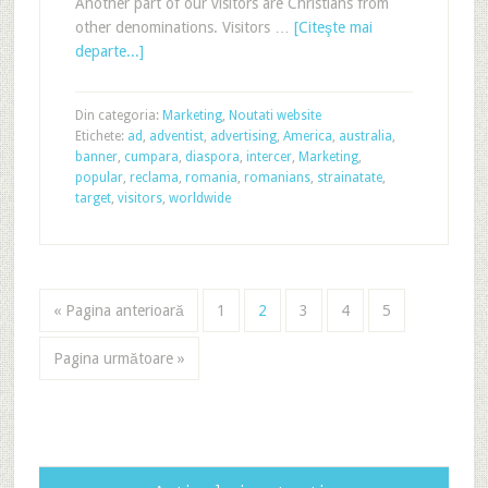
Another part of our visitors are Christians from
other denominations. Visitors …
[Citeşte mai
departe...]
Din categoria:
Marketing
,
Noutati website
Etichete:
ad
,
adventist
,
advertising
,
America
,
australia
,
banner
,
cumpara
,
diaspora
,
intercer
,
Marketing
,
popular
,
reclama
,
romania
,
romanians
,
strainatate
,
target
,
visitors
,
worldwide
« Pagina anterioară
1
2
3
4
5
Pagina următoare »