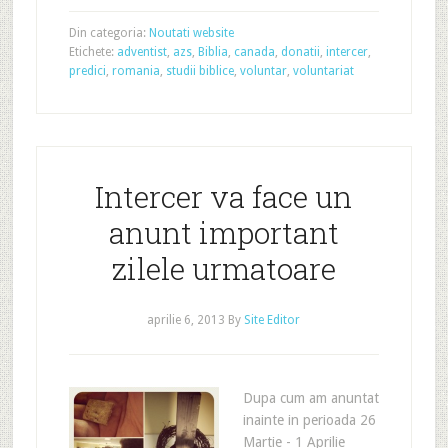
Din categoria:
Noutati website
Etichete:
adventist
,
azs
,
Biblia
,
canada
,
donatii
,
intercer
,
predici
,
romania
,
studii biblice
,
voluntar
,
voluntariat
Intercer va face un
anunt important
zilele urmatoare
aprilie 6, 2013
By
Site Editor
Dupa cum am anuntat
inainte in perioada 26
Martie - 1 Aprilie