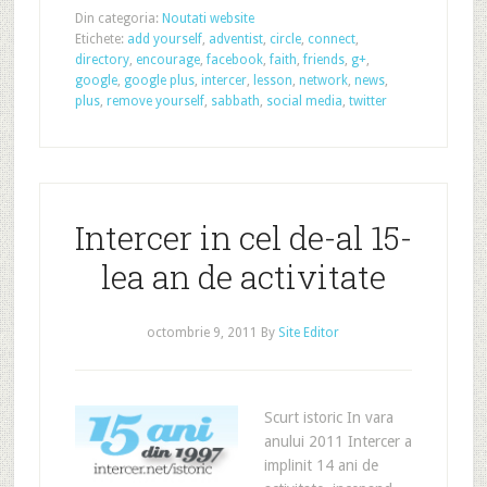
Din categoria:
Noutati website
Etichete:
add yourself
,
adventist
,
circle
,
connect
,
directory
,
encourage
,
facebook
,
faith
,
friends
,
g+
,
google
,
google plus
,
intercer
,
lesson
,
network
,
news
,
plus
,
remove yourself
,
sabbath
,
social media
,
twitter
Intercer in cel de-al 15-
lea an de activitate
octombrie 9, 2011
By
Site Editor
Scurt istoric In vara
anului 2011 Intercer a
implinit 14 ani de