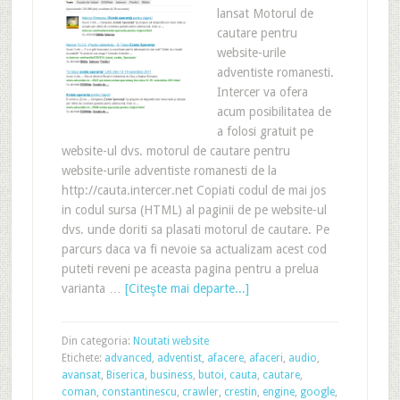
lansat Motorul de
cautare pentru
website-urile
adventiste romanesti.
Intercer va ofera
acum posibilitatea de
a folosi gratuit pe
website-ul dvs. motorul de cautare pentru
website-urile adventiste romanesti de la
http://cauta.intercer.net Copiati codul de mai jos
in codul sursa (HTML) al paginii de pe website-ul
dvs. unde doriti sa plasati motorul de cautare. Pe
parcurs daca va fi nevoie sa actualizam acest cod
puteti reveni pe aceasta pagina pentru a prelua
varianta …
[Citeşte mai departe...]
Din categoria:
Noutati website
Etichete:
advanced
,
adventist
,
afacere
,
afaceri
,
audio
,
avansat
,
Biserica
,
business
,
butoi
,
cauta
,
cautare
,
coman
,
constantinescu
,
crawler
,
crestin
,
engine
,
google
,