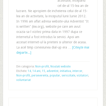
activitate, incepand
cel de-al 15-lea an de
lucrare. Ne apropiem de incheierea celui de-al 15-
lea an de activitate, la inceputul lunii Iunie 2012.
In 1996 am aflat adresa website-ului Adventist "It
is written" (iiw.org), website pe care am avut
ocazia sa-l vizitez prima data in 1997 dupa ce
internetul a fost introdus la servici. Apoi am
accesat internet-ul la prieteni si ulterior de acasa.
La acel timp conexiunea dial-up era …
[Citeşte mai
departe...]
Din categoria:
Non-profit
,
Noutati website
Etichete:
14
,
14 ani
,
15
,
adventist
,
initiativa
,
intercer
,
Non-profit
,
perseverenta
,
popular
,
seriozitate
,
vizitatori
,
voluntariat