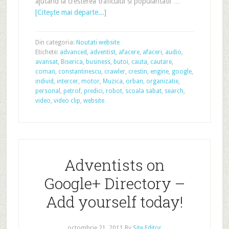
ajutand la cresterea traficului si popularitatii …
[Citeşte mai departe...]
Din categoria:
Noutati website
Etichete:
advanced
,
adventist
,
afacere
,
afaceri
,
audio
,
avansat
,
Biserica
,
business
,
butoi
,
cauta
,
cautare
,
coman
,
constantinescu
,
crawler
,
crestin
,
engine
,
google
,
individ
,
intercer
,
motor
,
Muzica
,
orban
,
organizatie
,
personal
,
petrof
,
predici
,
robot
,
scoala sabat
,
search
,
video
,
video clip
,
website
Adventists on
Google+ Directory –
Add yourself today!
octombrie 21, 2011
By
Site Editor