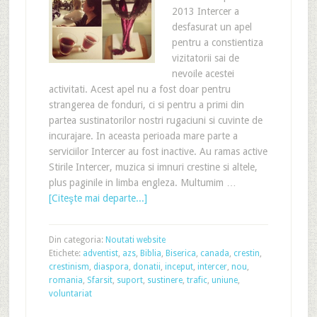
2013 Intercer a
desfasurat un apel
pentru a constientiza
vizitatorii sai de
nevoile acestei
activitati. Acest apel nu a fost doar pentru
strangerea de fonduri, ci si pentru a primi din
partea sustinatorilor nostri rugaciuni si cuvinte de
incurajare. In aceasta perioada mare parte a
serviciilor Intercer au fost inactive. Au ramas active
Stirile Intercer, muzica si imnuri crestine si altele,
plus paginile in limba engleza. Multumim …
[Citeşte mai departe...]
Din categoria:
Noutati website
Etichete:
adventist
,
azs
,
Biblia
,
Biserica
,
canada
,
crestin
,
crestinism
,
diaspora
,
donatii
,
inceput
,
intercer
,
nou
,
romania
,
Sfarsit
,
suport
,
sustinere
,
trafic
,
uniune
,
voluntariat