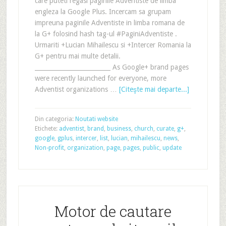
care puteti regasi paginile Adventiste de limba
engleza la Google Plus. Incercam sa grupam
impreuna paginile Adventiste in limba romana de
la G+ folosind hash tag-ul #PaginiAdventiste .
Urmariti +Lucian Mihailescu si +Intercer Romania la
G+ pentru mai multe detalii.
_________________________ As Google+ brand pages
were recently launched for everyone, more
Adventist organizations …
[Citeşte mai departe...]
Din categoria:
Noutati website
Etichete:
adventist
,
brand
,
business
,
church
,
curate
,
g+
,
google
,
gplus
,
intercer
,
list
,
lucian
,
mihailescu
,
news
,
Non-profit
,
organization
,
page
,
pages
,
public
,
update
Motor de cautare