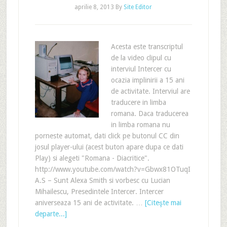
aprilie 8, 2013
By
Site Editor
Acesta este transcriptul
de la video clipul cu
interviul Intercer cu
ocazia implinirii a 15 ani
de activitate. Interviul are
traducere in limba
romana. Daca traducerea
in limba romana nu
porneste automat, dati click pe butonul CC din
josul player-ului (acest buton apare dupa ce dati
Play) si alegeti "Romana - Diacritice".
http://www.youtube.com/watch?v=Gbwx81OTuqI
A.S – Sunt Alexa Smith si vorbesc cu Lucian
Mihailescu, Presedintele Intercer. Intercer
aniverseaza 15 ani de activitate. …
[Citeşte mai
departe...]