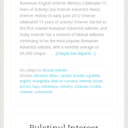
Romanian-English Intercer Ministry Celebrates 15
Years of Activity! (via Intercer Adventist News)
Intercer History In early June 2012 Intercer
celebrated 15 years of activity! Intercer started as
the first created Romanian Adventist website, and
today Intercer has a network of biblical websites
continuing to be the most popular Romanian
Adventist website, with a monthly average of
60,000 unique… …
[Citeşte mai departe...]
Din categoria:
Noutati website
Etichete:
adventist
,
Biblia
,
canada
,
donatii
,
e.g.white
,
english
,
evanghelia
,
intercer romania
,
internet
,
lucian
,
lucrare
,
lupu
,
mihailescu
,
ministry
,
octavian
,
rozalia
,
voluntar
,
voluntariat
Buletinul Intercer