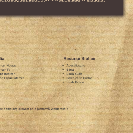
ia
Resurse Biblice
ercer Noutati
Apocalipsa.ro
ercer TV
Biblia
io Intercer
Biblia audio
eo Clipuri Intercer
Calea către Hristos
Studii Biblice
 de
noidoi.org
şi bazat pe o platformă
Wordpress
. /