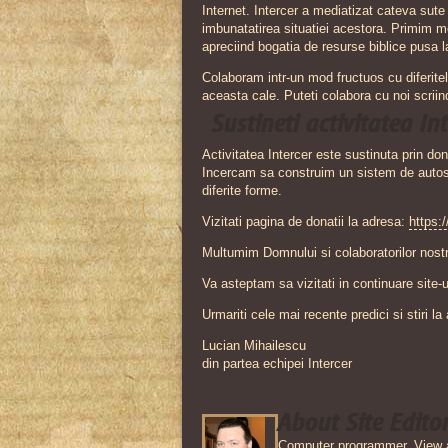
Internet. Intercer a mediatizat cateva sut
imbunatatirea situatiei acestora. Primim mes
apreciind bogatia de resurse biblice pusa la
Colaboram intr-un mod fructuos cu diferitele
aceasta cale. Puteti colabora cu noi scriin
Sustineti activitatea In
Activitatea Intercer este sustinuta prin dona
Incercam sa construim un sistem de autosust
diferite forme.
Vizitati pagina de donatii la adresa:
https:/
Multumim Domnului si colaboratorilor nostri
Va asteptam sa vizitati in continuare site-
Urmariti cele mai recente predici si stiri l
Lucian Mihailescu
din partea echipei Intercer
About Site Edito
Computer programmer.
View 