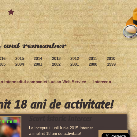
016
2015
2014
2013
2012
2011
2010
005
2004
2003
2002
2001
2000
1999
rin intermediul companiei Lucian Web Service
Intercer a
nit 18 ani de activitate!
Scurt istoric Intercer
La inceputul lunii Iunie 2015 Intercer
a implinit 18 ani de activitate!