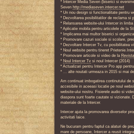
* Intercer Media Seven (biserici si evenime
Seven
http://mediaseven.intercer.net
* Un nou design si functionalitate pentru we
* Dezvoltarea posibilitatilor de reclama si
* Relansarea website-ului Intercer in limb
* Aplicatie mobila pentru articolele de la St
* Implicarea mai multor biserici si organizat
* Promovare cazuri sociale si scolare, pre
* Dezvoltare Intercer Tv, cu posibilitatea v
* Noul website pentru tineret Prietenie.Inte
* Promovare articole si video de la
Revista
*
Noul Intercer Tv
si noul Intercer (2014)
* Actualizari pentru Intercer Pro app pent
* … alte noutati urmeaza in 2015 si mai de
Am continuat imbogatirea continutului de stu
accesibile in aceeasi locatie pe noul websi
website-ului nostru. Fisierele audio si vide
diaspora sunt foarte cautate si vizionate.
materiale de la Intercer.
Intercer ajuta la promovarea diverselor pro
activitati laice.
Ne bucuram pentru faptul ca alaturi de prez
mare de persoane, Intercer a reusit integrar