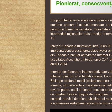
Scopul Intercer este acela de a promova un
crestine, precum si actiuni umanitare, contr
pentru un climat de sanatate, moralitate s
intermediul mijloacelor mass-media: Interne
TV.
Intercer Canada
a functionat intre 2008-20
impreuna pentru sustinerea obiectivelor 
din Canada a preluat activitatea Intercer 
activitatea Asociatiei „Intercer spre Cer”, d
anului 2014.
Intercer desfasoara o intensa activitate vol
Internet, precum si activitati sociale. Pe si
Biblia pe telefonul mobil (biblephone.net), 
romana, stiri interactive, buletine email ad
reviste pentru copii si tineret, muzica cres
cu
intrebari biblice, pagina de rugaciune, 
oaspeti, servicii de mica publicitate si rec
a numeroase website-uri adventiste romane