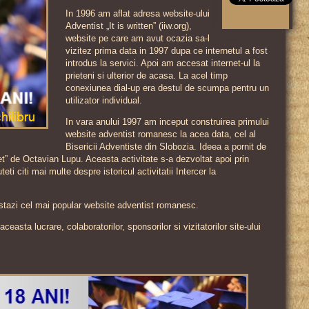
In 1996 am aflat adresa website-ului
Adventist „It is written” (iiw.org),
website pe care am avut ocazia sa-l
vizitez prima data in 1997 dupa ce internetul a fost
introdus la servici. Apoi am accesat internet-ul la
prieteni si ulterior de acasa. La acel timp
conexiunea dial-up era destul de scumpa pentru un
utilizator individual.
In vara anului 1997 am inceput construirea primului
website adventist romanesc la acea data, cel al
Bisericii Adventiste din Slobozia. Ideea a pornit de
rnet” de Octavian Lupu. Aceasta activitate s-a dezvoltat apoi prin
teti citi mai multe despre istoricul activitatii Intercer la
astazi cel mai popular website adventist romanesc.
asta lucrare, colaboratorilor, sponsorilor si vizitatorilor site-ului