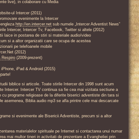
nte live), in colaborare cu Media
bsite-ul Intercer (2011)
 promovare evenimente la Intercer
a engleza
http://en.intercer.net
sub numele „Intercer Adventist News”
irile Intercer, Intercer Tv, Facebook, Twitter si altele (2012)
ii laice in postarea de stiri si materiale audio/video
cum si a altor organizatii care se ocupa de acestea
izionarii pe telefoanele mobile
rcer.Net (2012)
 Respiro
(2009-prezent)
ru iPhone, iPad & Android (2015)
parte!
dii biblice si articole. Toate stirile Intercer din 1998 sunt acum
te Intercer. Intercer TV continua sa fie cea mai vizitata sectiune a
o cu programe religioase de la diferite biserici adventiste din tara si
 De asemenea, Biblia audio mp3 se afla printre cele mai descarcate
grame si evenimente ale Bisericii Adventiste, precum si a altor
entarea materialelor spirituale pe Internet si contactarea unui numar
ea mai multor tineri in activitati de prezentare a Evangheliei prin