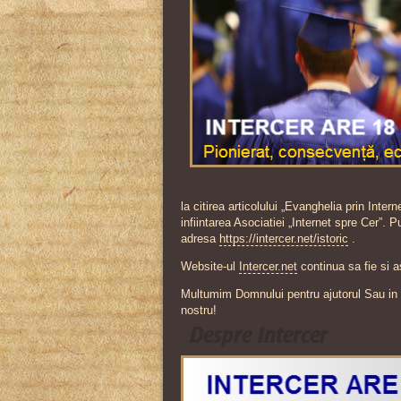
la citirea articolului „Evanghelia prin Inte
infiintarea Asociatiei „Internet spre Cer”. Pu
adresa
https://intercer.net/istoric
.
Website-ul
Intercer.net
continua sa fie si 
Multumim Domnului pentru ajutorul Sau in ace
nostru!
Despre Intercer