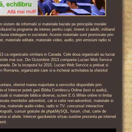
 sistem de informatii si materiale bazate pe principiile moralei
ibuind la programe de interes pentru copii, tineret si adulti, militand
i buna intelegere in societate. Aceste materiale sunt promovate prin
t, materiale editate, materiale video, audio, prin emisiuni radio si
13 ca organizatie similara in Canada. Cele doua organizatii au lucrat
aminite mai sus. Din Octombrie 2013 compania Lucian Web Service
Canada. De la inceputul lui 2015, Lucian Web Service a preluat si
in Romania, organizatie care si-a incheiat activitatea la sfarsitul
untara, oferind marea majoritate a serviciilor disponibile prin
te-ul Intercer puteti gasi Biblia Cornilescu Online (text si audio),
studii si materiale biblice diverse, scrieri E.G.White online in limba
resate membrilor adventisti, cat si celor non-adventisti, materiale si
tina, materiale audio-video, radio si TV, concursuri interactive
fotografii, cursuri gratuite de php&MySQL, forum, chat, carte de
lama si altele. Intercer gazduieste si/sau sustine prezenta pe internet
sti.