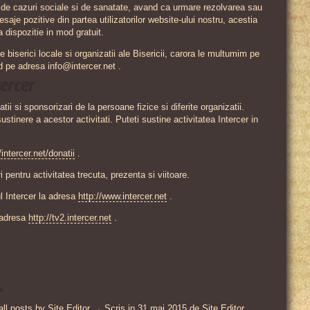
e de cazuri sociale si de sanatate, avand ca urmare rezolvarea sau
aje pozitive din partea utilizatorilor website-ului nostru, acestia
 dispozitie in mod gratuit.
 biserici locale si organizatii ale Bisericii, carora le multumim pe
d pe adresa info@intercer.net .
tercer
tii si sponsorizari de la persoane fizice si diferite organizatii.
inere a acestor activitati. Puteti sustine activitatea Intercer in
/intercer.net/donatii
.
 pentru activitatea trecuta, prezenta si viitoare.
ul Intercer la adresa
http://www.intercer.net
.
a adresa
http://tv2.intercer.net
.
r
all posts by Site Editor →
Scris in
31 mai 2015
de
Site Editor