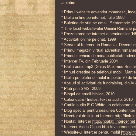
amintim:
* Primul website adventist romanesc, ince
* Biblia online pe internet, Iulie 1998
* Buletine de stiri pe email, Septembrie 1
* Tine locul website-ului Uniunii Romane p
* Prezentarea pe internet a seminariilor “
* Activitati online pe chat, 1999
* Server-ul Intercer in Romania, Decembr
* Primul magazin virtual adventist roman
* Primul serviciu de mica publicitate adve
* Intercer Tv, din Februarie 2004
* Biblia audio mp3 (Gaius Maximus Roman
* Imnuri crestine pe telefonul mobil, Mar
* Biblia pe telefonul mobil in peste 70 de l
* Apeluri si activitati de fundraising, din 
* Plati prin SMS, 2009
* Blogul de studii biblice, 2010
* Calea catre Hristos, text si audio, 2010
* Cartile audio E.G.White, in colaborare 
* Blog special pentru sesiunea Conferintei
* Directorul de link-uri Intercer
http://link.i
* Noutati Intercer
http://noutati.intercer.net
* Intercer Video Clipuri
http://tv.intercer.net
* Website-ul Intercer pentru mobil
http://in