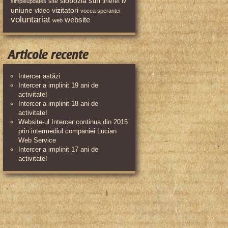
stiri
slobozia
site
tineret
tv
simpleupdates
uniune
vizitatori
video
vocea sperantei
voluntariat
website
web
Articole recente
Intercer astăzi
Intercer a implinit 19 ani de
activitate!
Intercer a implinit 18 ani de
activitate!
Website-ul Intercer continua din 2015
prin intermediul companiei Lucian
Web Service
Intercer a implinit 17 ani de
activitate!