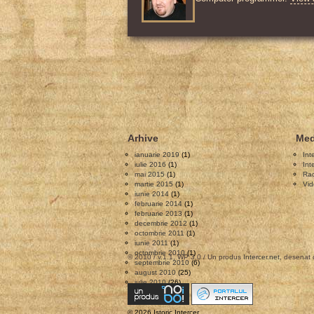
Arhive
Med
ianuarie 2019
(1)
Int
iulie 2016
(1)
Int
mai 2015
(1)
Rad
martie 2015
(1)
Vid
iunie 2014
(1)
februarie 2014
(1)
februarie 2013
(1)
decembrie 2012
(1)
octombrie 2011
(1)
iunie 2011
(1)
octombrie 2010
(1)
© 2010 / v.1.1, WP 3.0 / Un produs
Intercer.net
, desenat
septembrie 2010
(6)
august 2010
(25)
iulie 2010
(26)
© 2026 Istoric Intercer