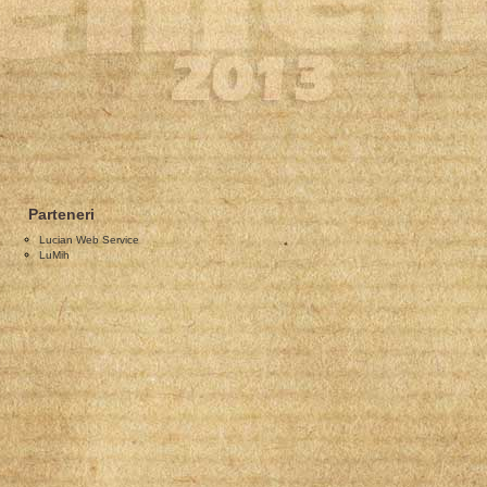
Parteneri
Lucian Web Service
LuMih