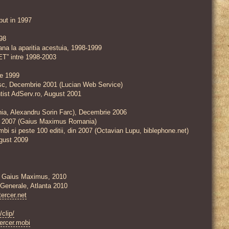
put in 1997
998
ana la aparitia acestuia, 1998-1999
NET” intre 1998-2003
ie 1999
esc, Decembrie 2001 (Lucian Web Service)
ntist AdServ.ro, August 2001
ia, Alexandru Sorin Farc), Decembrie 2006
tie 2007 (Gaius Maximus Romania)
imbi si peste 100 editii, din 2007 (Octavian Lupu, biblephone.net)
August 2009
cu Gaius Maximus, 2010
 Generale, Atlanta 2010
ntercer.net
/clip/
tercer.mobi