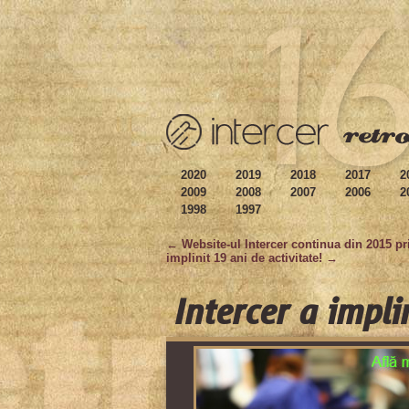
2020
2019
2018
2017
2
2009
2008
2007
2006
2
1998
1997
← Website-ul Intercer continua din 2015 p
implinit 19 ani de activitate! →
Intercer a impli