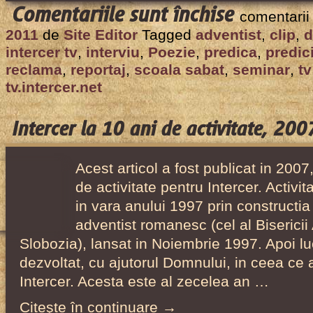
pentru
Comentariile sunt închise
comentarii
Intercer
2011
de
Site Editor
Tagged
adventist
,
clip
,
d
Tv
intercer tv
,
interviu
,
Poezie
,
predica
,
predic
a
reclama
,
reportaj
,
scoala sabat
,
seminar
,
tv
implinit
tv.intercer.net
7
ani!
Intercer la 10 ani de activitate, 200
Acest articol a fost publicat in 2007
de activitate pentru Intercer. Activi
in vara anului 1997 prin constructi
adventist romanesc (cel al Bisericii
Slobozia), lansat in Noiembrie 1997. Apoi l
dezvoltat, cu ajutorul Domnului, in ceea ce
Intercer. Acesta este al zecelea an …
Citeşte în continuare →