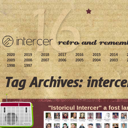
2020
2019
2018
2017
2016
2015
2014
2009
2008
2007
2006
2005
2004
2003
1998
1997
Tag Archives: interce
"Istoricul Intercer" a fost l