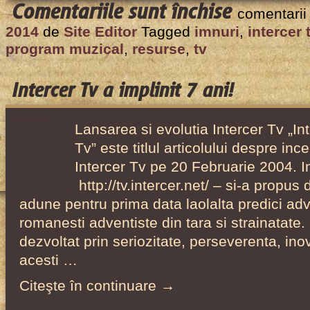
pentru
Comentariile sunt închise
comentarii
Intercer
2014
de
Site Editor
Tagged
imnuri
,
intercer 
Tv
program muzical
,
resurse
,
tv
a
implinit
Intercer Tv a implinit 7 ani!
10
ani!
Lansarea si evolutia Intercer Tv „In
Tv” este titlul articolului despre inc
Intercer Tv pe 20 Februarie 2004. I
http://tv.intercer.net/ – si-a propu
adune pentru prima data laolalta predici adve
romanesti adventiste din tara si strainatate.
dezvoltat prin seriozitate, perseverenta, inova
acesti …
Citeşte în continuare →