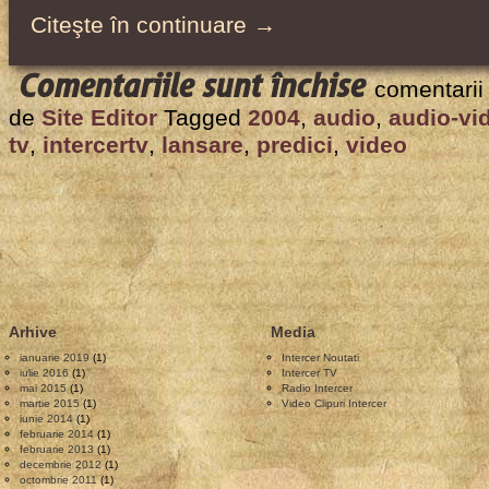
Citeşte în continuare →
pentru
Comentariile sunt închise
comentarii
Intercer
de
Site Editor
Tagged
2004
,
audio
,
audio-vi
TV
tv
,
intercertv
,
lansare
,
predici
,
video
launches
–
Plusline.or
February
2004
Arhive
Media
ianuarie 2019
(1)
Intercer Noutati
iulie 2016
(1)
Intercer TV
mai 2015
(1)
Radio Intercer
martie 2015
(1)
Video Clipuri Intercer
iunie 2014
(1)
februarie 2014
(1)
februarie 2013
(1)
decembrie 2012
(1)
octombrie 2011
(1)