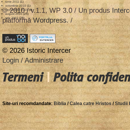
iunie 2011
(1)
octombrie 2010
(1)
© 2010 / v.1.1, WP 3.0 / Un produs
Interc
septembrie 2010
(6)
august 2010
(25)
platformă
iulie 2010
(26)
Wordpress
. /
© 2026 Istoric Intercer
Login / Administrare
Termeni
|
Polita confiden
Site-uri recomdandate:
Biblia
/
Calea catre Hristos
/
Studii 