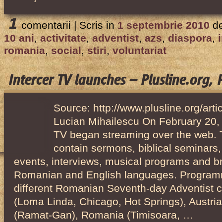
1
comentarii |
Scris in
1 septembrie 2010
d
10 ani
,
activitate
,
adventist
,
azs
,
diaspora
,
romania
,
social
,
stiri
,
voluntariat
Intercer TV launches – Plusline.org,
Source: http://www.plusline.org/art
Lucian Mihailescu On February 20, 2
TV began streaming over the web. 
contain sermons, biblical seminars
events, interviews, musical programs and b
Romanian and English languages. Programm
different Romanian Seventh-day Adventist c
(Loma Linda, Chicago, Hot Springs), Austria 
(Ramat-Gan), Romania (Timisoara, …