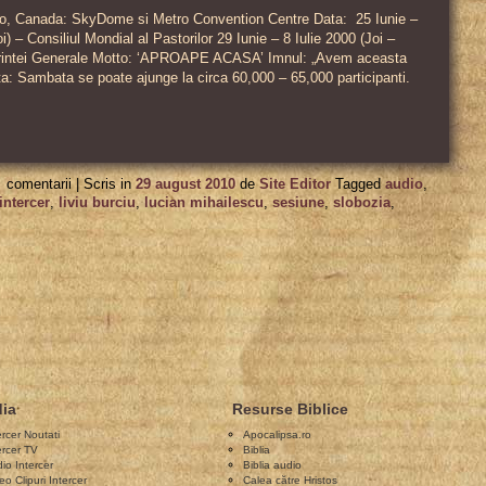
a
to, Canada: SkyDome si Metro Convention Centre Data: 25 Iunie –
) – Consiliul Mondial al Pastorilor 29 Iunie – 8 Iulie 2000 (Joi –
Conferinţei
rintei Generale Motto: ‘APROAPE ACASA’ Imnul: „Avem aceasta
Generale,
ta: Sambata se poate ajunge la circa 60,000 – 65,000 participanti.
St.Louis,
Iulie
2005
pentru
comentarii |
Scris in
29 august 2010
de
Site Editor
Tagged
audio
,
A
intercer
,
liviu burciu
,
lucian mihailescu
,
sesiune
,
slobozia
,
57-
a
Sesiune
a
Conferinţei
Generale,
Toronto,
ia
Resurse Biblice
Iulie
ercer Noutati
Apocalipsa.ro
ercer TV
Biblia
2000
io Intercer
Biblia audio
eo Clipuri Intercer
Calea către Hristos