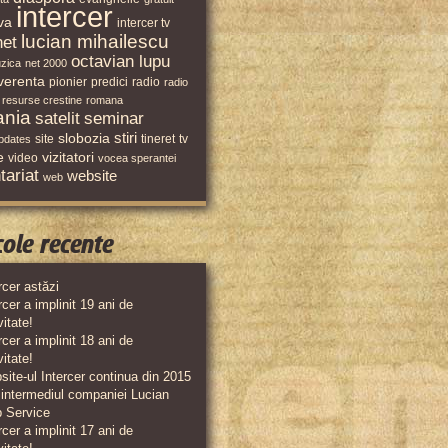
intercer
iva
intercer tv
lucian mihailescu
net
octavian lupu
zica
net 2000
verenta
pionier
predici
radio
radio
resurse crestine
romana
ania
satelit
seminar
stiri
slobozia
site
tineret
tv
pdates
e
vizitatori
video
vocea sperantei
tariat
website
web
cole recente
rcer astăzi
rcer a implinit 19 ani de
vitate!
rcer a implinit 18 ani de
vitate!
ite-ul Intercer continua din 2015
 intermediul companiei Lucian
 Service
rcer a implinit 17 ani de