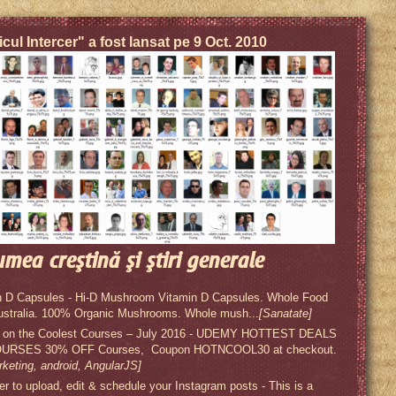
icul Intercer" a fost lansat pe 9 Oct. 2010
umea creştină şi ştiri generale
 D Capsules - Hi-D Mushroom Vitamin D Capsules. Whole Food
ustralia. 100% Organic Mushrooms. Whole mush...
[Sanatate]
s on the Coolest Courses – July 2016 - UDEMY HOTTEST DEALS
RSES 30% OFF Courses, Coupon HOTNCOOL30 at checkout.
rketing, android, AngularJS]
 to upload, edit & schedule your Instagram posts - This is a