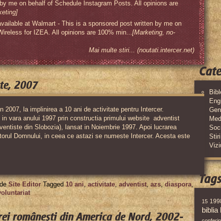
 by me on behalf of Schedule Instagram Posts. All opinions are
keting]
available at Walmart - This is a sponsored post written by me on
 Wireless for IZEA. All opinions are 100% min...
[Marketing, no-
Mai multe stiri... (noutati.intercer.net)
Cate
ate, 2007
Bib
Eng
in 2007, la implinirea a 10 ani de activitate pentru Intercer.
Gen
 in vara anului 1997 prin constructia primului website adventist
Med
ventiste din Slobozia), lansat in Noiembrie 1997. Apoi lucrarea
Soci
utorul Domnului, in ceea ce astazi se numeste Intercer. Acesta este
Stiri
Viz
Tag
de
Site Editor
Tagged
10 ani
,
activitate
,
adventist
,
azs
,
diaspora
,
voluntariat
199
15
biblia
orei românești din America de Nord, 2002-
conferin