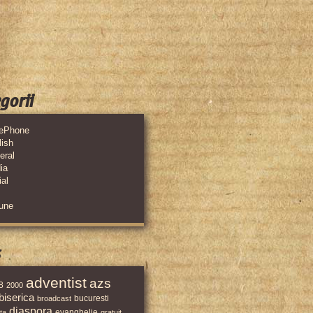
gorii
lePhone
lish
eral
ia
al
iune
s
adventist
azs
8
2000
biserica
bucuresti
broadcast
diaspora
evanghelie
ta
gratuit