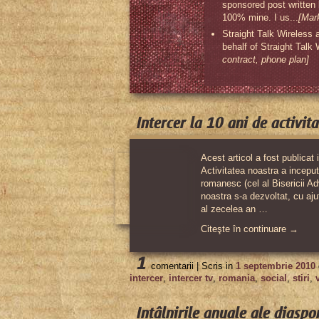
sponsored post written
100% mine. I us...
[Mar
Straight Talk Wireless 
behalf of Straight Talk
contract, phone plan]
Intercer la 10 ani de activit
Acest articol a fost publicat 
Activitatea noastra a inceput
romanesc (cel al Bisericii Ad
noastra s-a dezvoltat, cu aj
al zecelea an …
Citeşte în continuare →
1
comentarii |
Scris in
1 septembrie 2010
intercer
,
intercer tv
,
romania
,
social
,
stiri
,
Intâlnirile anuale ale diasp