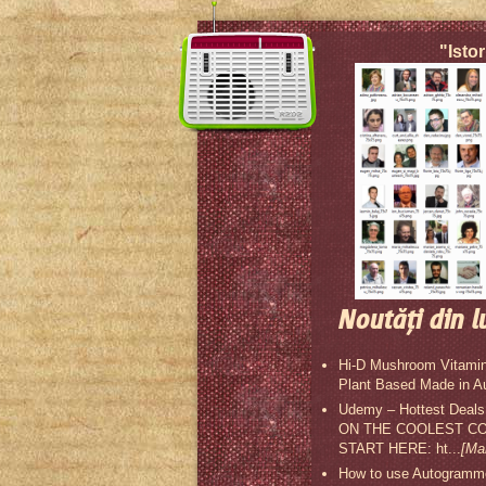
"Istor
Noutăţi din l
Hi-D Mushroom Vitamin
Plant Based Made in A
Udemy – Hottest Deal
ON THE COOLEST COU
START HERE: ht...
[Ma
How to use Autogrammer