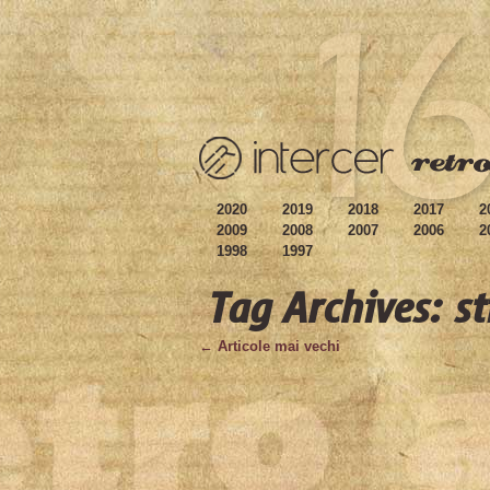
2020
2019
2018
2017
2
2009
2008
2007
2006
2
1998
1997
Tag Archives: st
← Articole mai vechi