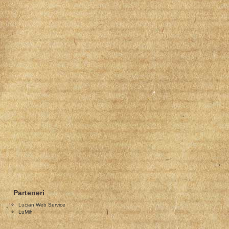
Parteneri
Lucian Web Service
LuMih