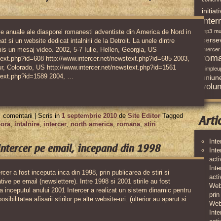
initiat
inter
rile anuale ale diasporei romanesti adventiste din America de Nord in
mp3
mu
perse
at si un website dedicat intalnirii de la Detroit. La unele dintre
rimis un mesaj video. 2002, 5-7 Iulie, Hellen, Georgia, US
intercer
rom
text.php?id=608 http://www.intercer.net/newstext.php?id=685 2003,
ur, Colorado, US http://www.intercer.net/newstext.php?id=1561
simpleu
stext.php?id=1589 2004, …
uniun
volun
pentru
comentarii |
Scris in
1 septembrie 2010
de
Site Editor
Tagged
Arti
Intâlnirile
pora
,
intalnire
,
intercer
,
north america
,
romana
,
stiri
anuale
Inte
 Intercer pe email, incepand din 1998
ale
Inte
acti
diasporei
Inte
rcer a fost inceputa inca din 1998, prin publicarea de stiri si
românești
acti
tive pe email (newslettere). Intre 1998 si 2001 stirile au fost
Webs
 la inceputul anului 2001 Intercer a realizat un sistem dinamic pentru
din
prin
posibilitatea afisarii stirilor pe alte website-uri. (ulterior au aparut si
America
Web
Inte
de