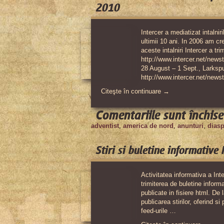
2010
Intercer a mediatizat intalni
ultimii 10 ani. In 2006 am cre
aceste intalniri Intercer a t
http://www.intercer.net/news
28 August – 1 Sept., Larksp
http://www.intercer.net/new
Citeşte în continuare →
Comentariile sunt închise
adventist
,
america de nord
,
anunturi
,
dias
Stiri si buletine informative
Activitatea informativa a Inte
trimiterea de buletine informa
publicate in fisiere html. De
publicarea stirilor, oferind si 
feed-urile …