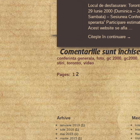
Locul de desfasurare: Toron
29 Iunie 2000 (Duminica – Joi
Sambata) – Sesiunea Confe
speranta” Participare estima
Acest website se afla …
Citeşte în continuare →
Comentariile sunt închise
conferinta generala
,
foto
,
gc 2000
,
gc2000
,
stiri
,
toronto
,
video
2
Pages:
1
Arhive
Med
ianuarie 2019
(1)
Int
iulie 2016
(1)
Int
mai 2015
(1)
Rad
martie 2015
(1)
Vid