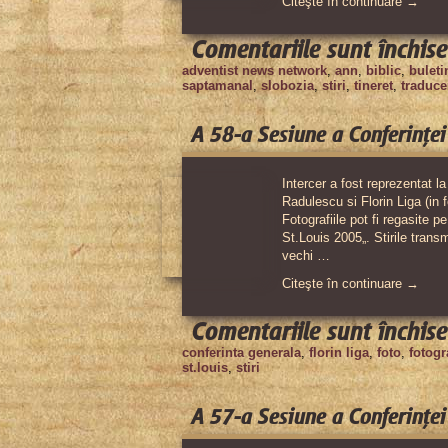
Citeşte în continuare →
Comentariile sunt închise
adventist news network
,
ann
,
biblic
,
buleti
saptamanal
,
slobozia
,
stiri
,
tineret
,
traduce
A 58-a Sesiune a Conferinţei
Intercer a fost reprezentat l
Radulescu si Florin Liga (in f
Fotografiile pot fi regasite p
St.Louis 2005„. Stirile transm
vechi …
Citeşte în continuare →
Comentariile sunt închise
conferinta generala
,
florin liga
,
foto
,
fotogr
st.louis
,
stiri
A 57-a Sesiune a Conferinţei