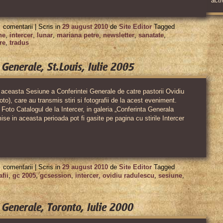
acti
Nord,
pentru
2002-
comentarii |
Scris in
29 august 2010
de
Site Editor
Tagged
Stiri
ne
,
intercer
,
lunar
,
mariana petre
,
newsletter
,
sanatate
,
2010
re
,
tradus
si
buletine
 Generale, St.Louis, Iulie 2005
informative
Intercer
a aceasta Sesiune a Conferintei Generale de catre pastorii Ovidiu
oto), care au transmis stiri si fotografii de la acest eveniment.
pe
e Foto Catalogul de la Intercer, in galeria „Conferinta Generala
email,
ise in aceasta perioada pot fi gasite pe pagina cu stirile Intercer
incepand
din
1998
pentru
comentarii |
Scris in
29 august 2010
de
Site Editor
Tagged
A
afii
,
gc 2005
,
gcsession
,
intercer
,
ovidiu radulescu
,
sesiune
,
58-
a
 Generale, Toronto, Iulie 2000
Sesiune