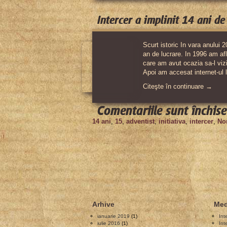
Intercer a implinit 14 ani de
Scurt istoric In vara anului 2
an de lucrare. In 1996 am afla
care am avut ocazia sa-l vizi
Apoi am accesat internet-ul l
Citeşte în continuare →
Comentariile sunt închise
14 ani
,
15
,
adventist
,
initiativa
,
intercer
,
Non
Arhive
Med
ianuarie 2019
(1)
Int
iulie 2016
(1)
Int