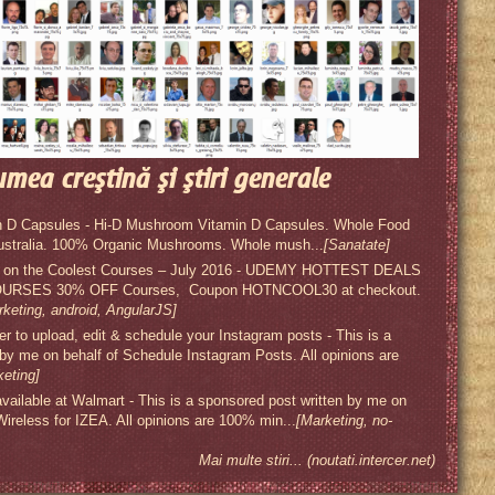
umea creştină şi ştiri generale
 D Capsules - Hi-D Mushroom Vitamin D Capsules. Whole Food
ustralia. 100% Organic Mushrooms. Whole mush...
[Sanatate]
s on the Coolest Courses – July 2016 - UDEMY HOTTEST DEALS
RSES 30% OFF Courses, Coupon HOTNCOOL30 at checkout.
rketing, android, AngularJS]
 to upload, edit & schedule your Instagram posts - This is a
 by me on behalf of Schedule Instagram Posts. All opinions are
keting]
available at Walmart - This is a sponsored post written by me on
 Wireless for IZEA. All opinions are 100% min...
[Marketing, no-
Mai multe stiri... (noutati.intercer.net)