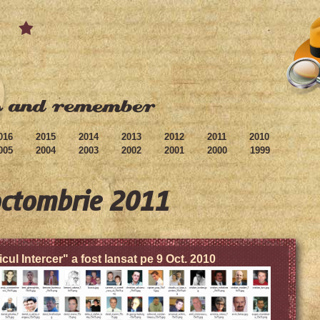
016
2015
2014
2013
2012
2011
2010
005
2004
2003
2002
2001
2000
1999
octombrie 2011
icul Intercer" a fost lansat pe 9 Oct. 2010