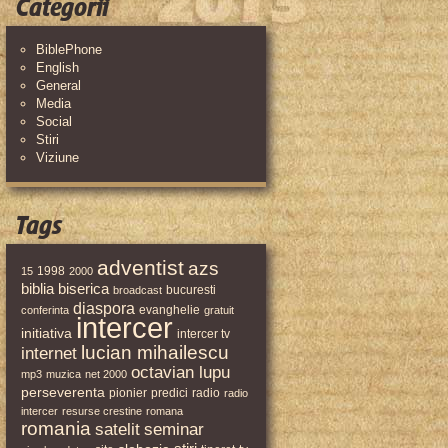
Categorii
BiblePhone
English
General
Media
Social
Stiri
Viziune
Tags
adventist
azs
1998
15
2000
biblia
biserica
bucuresti
broadcast
diaspora
evanghelie
conferinta
gratuit
intercer
initiativa
intercer tv
lucian mihailescu
internet
octavian lupu
mp3
muzica
net 2000
perseverenta
pionier
predici
radio
radio
intercer
resurse crestine
romana
romania
satelit
seminar