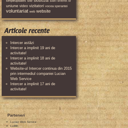
stiri
slobozia
site
tineret
tv
simpleupdates
uniune
vizitatori
video
vocea sperantei
voluntariat
website
web
Articole recente
Intercer astăzi
Intercer a implinit 19 ani de
activitate!
Intercer a implinit 18 ani de
activitate!
Website-ul Intercer continua din 2015
prin intermediul companiei Lucian
Web Service
Intercer a implinit 17 ani de
activitate!
Parteneri
Lucian Web Service
LuMih