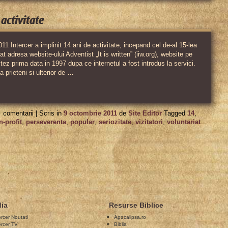
 activitate
011 Intercer a implinit 14 ani de activitate, incepand cel de-al 15-lea
t adresa website-ului Adventist „It is written” (iiw.org), website pe
tez prima data in 1997 dupa ce internetul a fost introdus la servici.
a prieteni si ulterior de …
pentru
comentarii |
Scris in
9 octombrie 2011
de
Site Editor
Tagged
14
,
Intercer
-profit
,
perseverenta
,
popular
,
seriozitate
,
vizitatori
,
voluntariat
a
implinit
14
ani
de
activitate
ia
Resurse Biblice
ercer Noutati
Apocalipsa.ro
ercer TV
Biblia