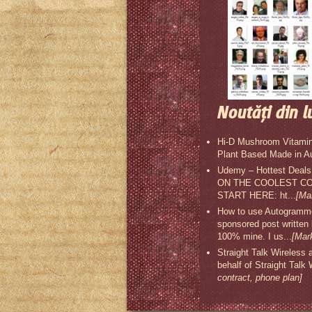
Noutăţi din l
Hi-D Mushroom Vitamin
Plant Based Made in A
Udemy – Hottest Deal
ON THE COOLEST COU
START HERE: ht...
[Ma
How to use Autogrammer
sponsored post written
100% mine. I us...
[Mar
Straight Talk Wireless 
behalf of Straight Talk
contract, phone plan]