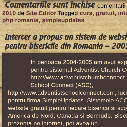
pentru
Comentariile sunt închise
comentarii
Curs
2010
de
Site Editor
Tagged
curs
,
gratuit
,
int
gratuit
php romania
,
simpleupdates
de
PHP,
Intercer a propus un sistem de websi
Aprilie
pentru bisericile din Romania – 20
–
Iunie
In perioada 2004-2005 am avut exp
2003
pentru sistemul Adventist Church 
http://www.adventistchurchconnect.
School Connect (ASC),
http://www.adventistschoolconnect.com, luc
pentru firma SimpleUpdates. Sistemele ACC
website gratuit pentru fiecare biserica si sc
America de Nord, Canada si Bermude. Biseri
prezenta pe internet, pot avea un …