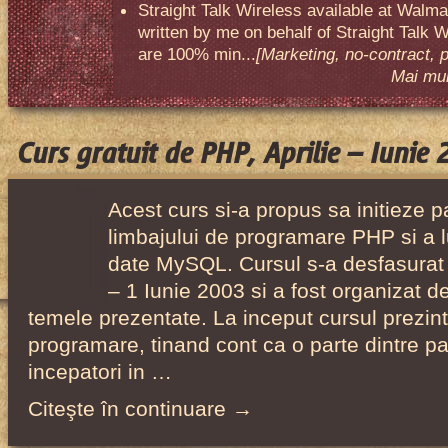
Straight Talk Wireless available at Walma
written by me on behalf of Straight Talk W
are 100% min...
[Marketing, no-contract, 
Mai mult
Curs gratuit de PHP, Aprilie – Iunie
Acest curs si-a propus sa initieze par
limbajului de programare PHP si a l
date MySQL. Cursul s-a desfasurat i
– 1 Iunie 2003 si a fost organizat de 
temele prezentate. La inceput cursul prezinta
programare, tinand cont ca o parte dintre par
incepatori in …
Citeşte în continuare →