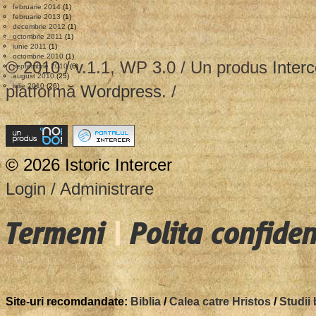
februarie 2014
(1)
februarie 2013
(1)
decembrie 2012
(1)
octombrie 2011
(1)
iunie 2011
(1)
octombrie 2010
(1)
© 2010 / v.1.1, WP 3.0 / Un produs
Interc
septembrie 2010
(6)
august 2010
(25)
platformă
iulie 2010
(26)
Wordpress
. /
© 2026 Istoric Intercer
Login / Administrare
Termeni
|
Polita confiden
Site-uri recomdandate:
Biblia
/
Calea catre Hristos
/
Studii 