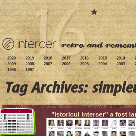
2020
2019
2018
2017
2016
2015
2014
2009
2008
2007
2006
2005
2004
2003
1998
1997
Tag Archives: simpl
"Istoricul Intercer" a fost l