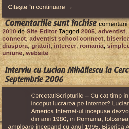
Citeşte în continuare →
pentru
Comentariile sunt închise
comentarii
Intercer
2010
de
Site Editor
Tagged
2005
,
adventist
,
a
connect
,
adventist school connect
,
biseric
propus
diaspora
,
gratuit
,
intercer
,
romania
,
simple
un
uniune
,
website
sistem
de
Interviu cu Lucian Mihăilescu la Cerce
website-
Septembrie 2006
uri
gratuite
CercetatiScripturile – Cu cat timp i
pentru
inceput lucrarea pe Internet? Lucia
bisericile
America Internet-ul incepuse dezvo
din
din anii 1980, in Romania, folosirea 
Romania
amploare incepand cu anul 1995. Biserica 