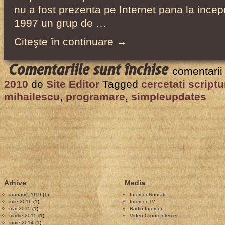
–
nu a fost prezenta pe Internet pana la incep
2005
1997 un grup de …
–
Citeşte în continuare →
2009
pentru
Comentariile sunt închise
comentarii
Interviu
2010
de
Site Editor
Tagged
cercetati scriptu
cu
mihailescu
,
programare
,
simpleupdates
Lucian
Mihăilescu
la
Cercetaţi
Scripturile
–
Arhive
Media
Septembrie
ianuarie 2019
(1)
Intercer Noutati
2006
iulie 2016
(1)
Intercer TV
mai 2015
(1)
Radio Intercer
martie 2015
(1)
Video Clipuri Intercer
iunie 2014
(1)