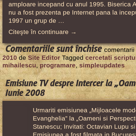
amploare incepand cu anul 1995. Biserica 
nu a fost prezenta pe Internet pana la incep
1997 un grup de …
Citeşte în continuare →
pentru
Comentariile sunt închise
comentarii
Interviu
2010
de
Site Editor
Tagged
cercetati scriptu
cu
mihailescu
,
programare
,
simpleupdates
Lucian
Mihăilescu
Emisiune TV despre Intercer la „Oame
la
Iunie 2008
Cercetaţi
Scripturile
Urmariti emisiunea „Mijloacele mo
–
Evanghelia” la „Oameni si Perspecti
Septembrie
Stanescu; Invitati: Octavian Lupu s
2006
Emisiunea a fost filmata in Bucuresti