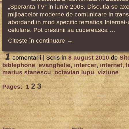
„Speranta TV” in iunie 2008. Discutia se ax
mijloacelor moderne de comunicare in trans
abordand in mod specific tematica Internet-u
celulare. Pot crestinii sa cucereasca …
Citeşte în continuare →
1
comentarii |
Scris in
8 august 2010
de
Sit
biblephone
,
evanghelie
,
intercer
,
internet
,
l
marius stanescu
,
octavian lupu
,
viziune
2
3
Pages:
1