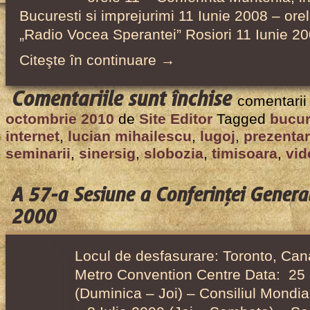
Bucuresti si imprejurimi 11 Iunie 2008 – orel
„Radio Vocea Sperantei” Rosiori 11 Iunie 2
Citeşte în continuare →
pentru
Comentariile sunt închise
comentarii
Seminarii
octombrie 2010
de
Site Editor
Tagged
bucur
de
internet
,
lucian mihailescu
,
lugoj
,
prezentar
Internet
seminarii
,
sinersig
,
slobozia
,
timisoara
,
vid
desfășurat
de
A 57-a Sesiune a Conferinţei General
Intercer
2000
în
România
Locul de desfasurare: Toronto, Ca
în
Metro Convention Centre Data: 25 
2008
(Duminica – Joi) – Consiliul Mondial