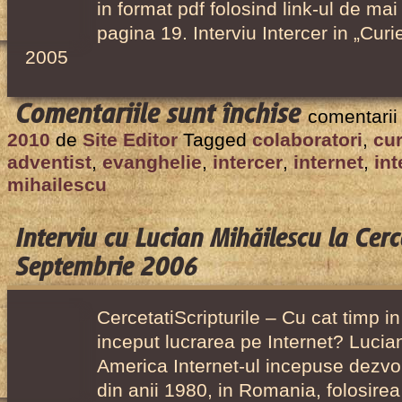
in format pdf folosind link-ul de mai 
pagina 19. Interviu Intercer in „Curi
2005
pentru
Comentariile sunt închise
comentarii
Interviu
2010
de
Site Editor
Tagged
colaboratori
,
cur
despre
adventist
,
evanghelie
,
intercer
,
internet
,
int
Intercer
mihailescu
în
„Curierul
Interviu cu Lucian Mihăilescu la Cerce
Adventist”,
Septembrie 2006
August
2005
CercetatiScripturile – Cu cat timp i
inceput lucrarea pe Internet? Lucia
America Internet-ul incepuse dezvo
din anii 1980, in Romania, folosirea 