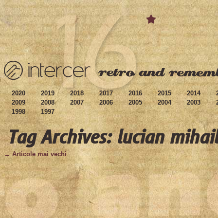
2020
2019
2018
2017
2016
2015
2014
2009
2008
2007
2006
2005
2004
2003
1998
1997
Tag Archives: lucian mihai
← Articole mai vechi