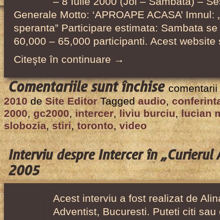
– 8 Iulie 2000 (Joi – Sambata) – Se
Generale Motto: ‘APROAPE ACASA’ Imnul: 
speranta” Participare estimata: Sambata se 
60,000 – 65,000 participanti. Acest website
Citeşte în continuare →
pentru
Comentariile sunt închise
comentarii
A
2010
de
Site Editor
Tagged
audio
,
conferint
57-
2000
,
gc2000
,
intercer
,
liviu burciu
,
lucian 
a
slobozia
,
stiri
,
toronto
,
video
Sesiune
a
Interviu despre Intercer în „Curierul
Conferinţei
2005
Generale,
Toronto,
Acest interviu a fost realizat de Ali
Iulie
Adventist, Bucuresti. Puteti citi sau
2000