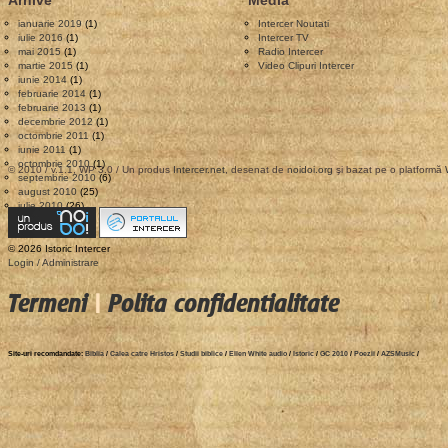
Arhive
Media
ianuarie 2019
(1)
Intercer Noutati
iulie 2016
(1)
Intercer TV
mai 2015
(1)
Radio Intercer
martie 2015
(1)
Video Clipuri Intercer
iunie 2014
(1)
februarie 2014
(1)
februarie 2013
(1)
decembrie 2012
(1)
octombrie 2011
(1)
iunie 2011
(1)
octombrie 2010
(1)
© 2010 / v.1.1, WP 3.0 / Un produs
Intercer.net
, desenat de
noidoi.org
şi bazat pe o platformă
septembrie 2010
(6)
august 2010
(25)
iulie 2010
(26)
© 2026 Istoric Intercer
Login / Administrare
Termeni
|
Polita confidentialitate
Site-uri recomdandate:
Biblia
/
Calea catre Hristos
/
Studii biblice
/
Ellen White audio
/
Istoric
/
GC 2010
/
Poezii
/
AZSMusic
/