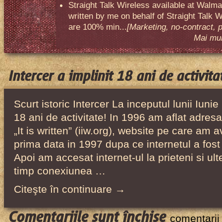
Straight Talk Wireless available at Walma
written by me on behalf of Straight Talk W
are 100% min...
[Marketing, no-contract, 
Mai mult
Intercer a implinit 18 ani de activita
Scurt istoric Intercer La inceputul lunii Iunie
18 ani de activitate! In 1996 am aflat adresa
„It is written” (iiw.org), website pe care am a
prima data in 1997 dupa ce internetul a fost 
Apoi am accesat internet-ul la prieteni si ul
timp conexiunea …
Citeşte în continuare →
pentru
Comentariile sunt închise
comentarii