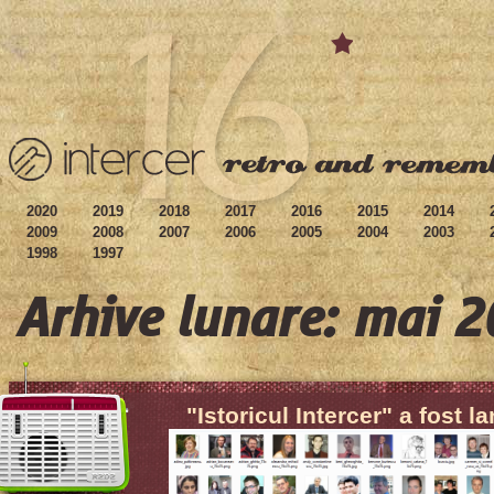
2020
2019
2018
2017
2016
2015
2014
2009
2008
2007
2006
2005
2004
2003
1998
1997
Arhive lunare: mai 
"Istoricul Intercer" a fost l