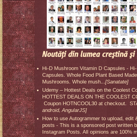
Noutăţi din lumea creştină şi 
Hi-D Mushroom Vitamin D Capsules - Hi
Capsules. Whole Food Plant Based Made 
Mushrooms. Whole mush...
[Sanatate]
Udemy – Hottest Deals on the Coolest C
HOTTEST DEALS ON THE COOLEST CO
Coupon HOTNCOOL30 at checkout. STA
android, AngularJS]
How to use Autogrammer to upload, edit 
posts - This is a sponsored post written 
Instagram Posts. All opinions are 100% mi