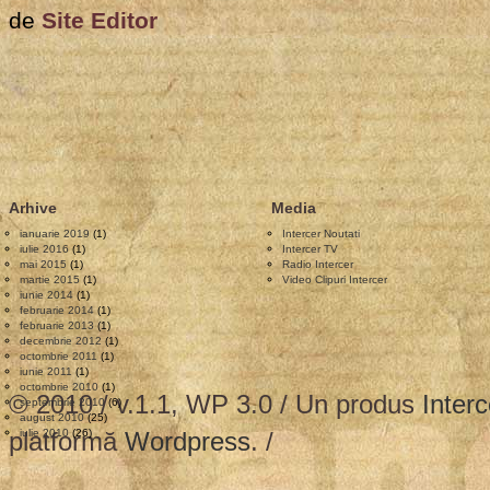
Intercer
de
Site Editor
a
implinit
18
ani
de
activitate!
Arhive
Media
ianuarie 2019
(1)
Intercer Noutati
iulie 2016
(1)
Intercer TV
mai 2015
(1)
Radio Intercer
martie 2015
(1)
Video Clipuri Intercer
iunie 2014
(1)
februarie 2014
(1)
februarie 2013
(1)
decembrie 2012
(1)
octombrie 2011
(1)
iunie 2011
(1)
octombrie 2010
(1)
© 2010 / v.1.1, WP 3.0 / Un produs
Interc
septembrie 2010
(6)
august 2010
(25)
platformă
iulie 2010
(26)
Wordpress
. /