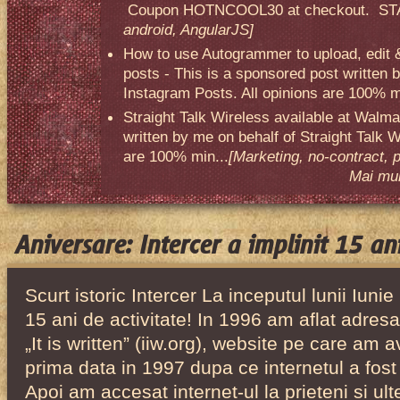
Coupon HOTNCOOL30 at checkout. STA
android, AngularJS]
How to use Autogrammer to upload, edit 
posts - This is a sponsored post written 
Instagram Posts. All opinions are 100% mi
Straight Talk Wireless available at Walma
written by me on behalf of Straight Talk W
are 100% min...
[Marketing, no-contract, 
Mai mult
Aniversare: Intercer a implinit 15 ani
Scurt istoric Intercer La inceputul lunii Iunie
15 ani de activitate! In 1996 am aflat adresa
„It is written” (iiw.org), website pe care am a
prima data in 1997 dupa ce internetul a fost 
Apoi am accesat internet-ul la prieteni si ul