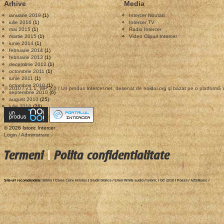
Arhive
Media
ianuarie 2019
(1)
Intercer Noutati
iulie 2016
(1)
Intercer TV
mai 2015
(1)
Radio Intercer
martie 2015
(1)
Video Clipuri Intercer
iunie 2014
(1)
februarie 2014
(1)
februarie 2013
(1)
decembrie 2012
(1)
octombrie 2011
(1)
iunie 2011
(1)
octombrie 2010
(1)
© 2010 / v.1.1, WP 3.0 / Un produs
Intercer.net
, desenat de
noidoi.org
şi bazat pe o platformă
septembrie 2010
(6)
august 2010
(25)
iulie 2010
(26)
© 2026 Istoric Intercer
Login / Administrare
Termeni
|
Polita confidentialitate
Site-uri recomdandate:
Biblia
/
Calea catre Hristos
/
Studii biblice
/
Ellen White audio
/
Istoric
/
GC 2010
/
Poezii
/
AZSMusic
/