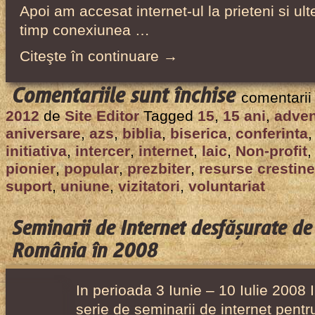
Apoi am accesat internet-ul la prieteni si ul
timp conexiunea …
Citeşte în continuare →
pentru
Comentariile sunt închise
comentarii
Intercer
2012
de
Site Editor
Tagged
15
,
15 ani
,
adven
a
aniversare
,
azs
,
biblia
,
biserica
,
conferinta
implinit
initiativa
,
intercer
,
internet
,
laic
,
Non-profit
15
pionier
,
popular
,
prezbiter
,
resurse crestine
suport
,
uniune
,
vizitatori
,
voluntariat
ani
de
activitate!
Seminarii de Internet desfășurate de 
România în 2008
In perioada 3 Iunie – 10 Iulie 2008 I
serie de seminarii de internet pentr