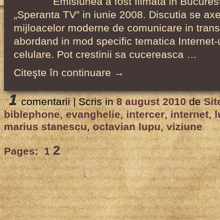
Emisiunea a fost filmata in Bucuresti
„Speranta TV” in iunie 2008. Discutia se ax
mijloacelor moderne de comunicare in trans
abordand in mod specific tematica Internet-u
celulare. Pot crestinii sa cucereasca …
Citeşte în continuare →
1
comentarii |
Scris in
8 august 2010
de
Sit
biblephone
,
evanghelie
,
intercer
,
internet
,
l
marius stanescu
,
octavian lupu
,
viziune
2
Pages:
1