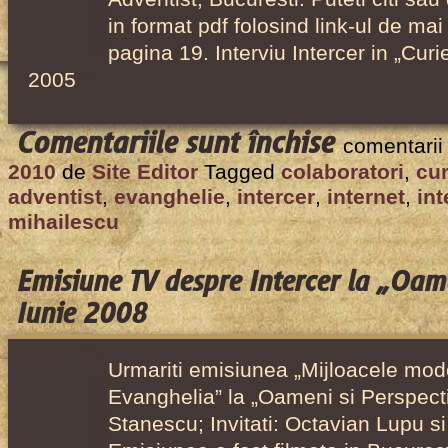
2008
in format pdf folosind link-ul de mai 
pagina 19. Interviu Intercer in „Curi
2005
pentru
Comentariile sunt închise
comentarii
Interviu
2010
de
Site Editor
Tagged
colaboratori
,
cur
despre
adventist
,
evanghelie
,
intercer
,
internet
,
int
Intercer
mihailescu
în
„Curierul
Emisiune TV despre Intercer la „Oame
Adventist”,
Iunie 2008
August
2005
Urmariti emisiunea „Mijloacele mo
Evanghelia” la „Oameni si Perspecti
Stanescu; Invitati: Octavian Lupu s