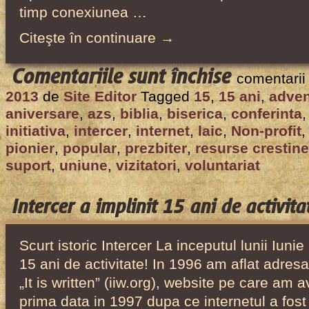
timp conexiunea …
Citeşte în continuare →
pentru
Comentariile sunt închise
comentarii
Aniversare:
2013
de
Site Editor
Tagged
15
,
15 ani
,
adven
Intercer
aniversare
,
azs
,
biblia
,
biserica
,
conferinta
a
initiativa
,
intercer
,
internet
,
laic
,
Non-profit
implinit
pionier
,
popular
,
prezbiter
,
resurse crestine
suport
,
uniune
,
vizitatori
,
voluntariat
15
ani
de
Intercer a implinit 15 ani de activita
activitate!
Scurt istoric Intercer La inceputul lunii Iunie
15 ani de activitate! In 1996 am aflat adresa
„It is written” (iiw.org), website pe care am a
prima data in 1997 dupa ce internetul a fost 