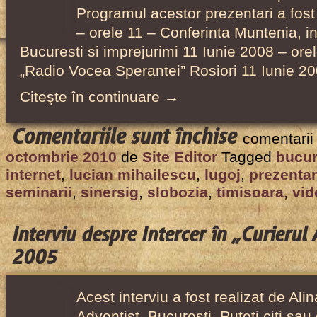
Programul acestor prezentari a fost
– orele 11 – Conferinta Muntenia, int
Bucuresti si imprejurimi 11 Iunie 2008 – orel
„Radio Vocea Sperantei” Rosiori 11 Iunie 2
Citeşte în continuare →
pentru
Comentariile sunt închise
comentarii
Seminarii
octombrie 2010
de
Site Editor
Tagged
bucur
de
internet
,
lucian mihailescu
,
lugoj
,
prezentar
Internet
seminarii
,
sinersig
,
slobozia
,
timisoara
,
vid
desfășurat
de
Interviu despre Intercer în „Curierul
Intercer
2005
în
România
Acest interviu a fost realizat de Ali
în
Adventist, Bucuresti. Puteti citi sau