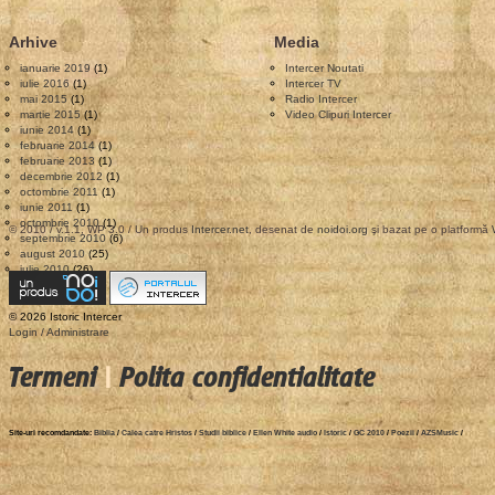
Arhive
Media
ianuarie 2019
(1)
Intercer Noutati
iulie 2016
(1)
Intercer TV
mai 2015
(1)
Radio Intercer
martie 2015
(1)
Video Clipuri Intercer
iunie 2014
(1)
februarie 2014
(1)
februarie 2013
(1)
decembrie 2012
(1)
octombrie 2011
(1)
iunie 2011
(1)
octombrie 2010
(1)
© 2010 / v.1.1, WP 3.0 / Un produs
Intercer.net
, desenat de
noidoi.org
şi bazat pe o platformă
septembrie 2010
(6)
august 2010
(25)
iulie 2010
(26)
© 2026 Istoric Intercer
Login / Administrare
Termeni
|
Polita confidentialitate
Site-uri recomdandate:
Biblia
/
Calea catre Hristos
/
Studii biblice
/
Ellen White audio
/
Istoric
/
GC 2010
/
Poezii
/
AZSMusic
/