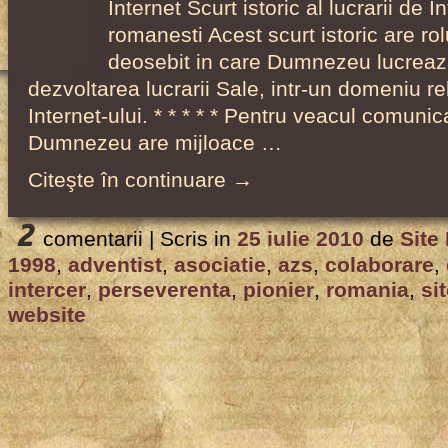
Internet Scurt istoric al lucrarii de 
romanesti Acest scurt istoric are ro
deosebit in care Dumnezeu lucreaza
dezvoltarea lucrarii Sale, intr-un domeniu rel
Internet-ului. * * * * * Pentru veacul comunica
Dumnezeu are mijloace …
Citeşte în continuare →
2
comentarii |
Scris in
25 iulie 2010
de
Site
1998
,
adventist
,
asociatie
,
azs
,
colaborare
,
intercer
,
perseverenta
,
pionier
,
romania
,
si
website