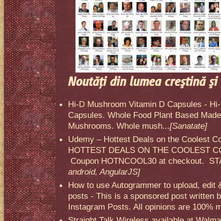
Noutăţi din lumea creştină şi 
Hi-D Mushroom Vitamin D Capsules - Hi
Capsules. Whole Food Plant Based Made 
Mushrooms. Whole mush...
[Sanatate]
Udemy – Hottest Deals on the Coolest C
HOTTEST DEALS ON THE COOLEST CO
Coupon HOTNCOOL30 at checkout. STA
android, AngularJS]
How to use Autogrammer to upload, edit 
posts - This is a sponsored post written 
Instagram Posts. All opinions are 100% mi
Straight Talk Wireless available at Walma