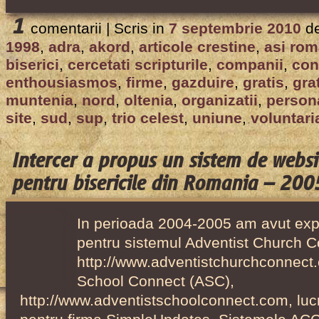
1
comentarii |
Scris in
7 septembrie 2010
d
1998
,
adra
,
akord
,
articole crestine
,
asi rom
biserici
,
cercetati scripturile
,
companii
,
con
enthousiasmos
,
firme
,
gazduire
,
gratis
,
gra
muntenia
,
nord
,
oltenia
,
organizatii
,
person
site
,
sud
,
sup
,
trio celest
,
uniune
,
voluntari
Intercer a propus un sistem de websi
pentru bisericile din Romania – 20
In perioada 2004-2005 am avut exp
pentru sistemul Adventist Church 
http://www.adventistchurchconnect.
School Connect (ASC),
http://www.adventistschoolconnect.com, luc