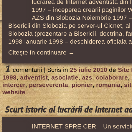
lucrarea de Internet adventista din
bisericile
1997 – inceperea crearii paginilor 
din
AZS din Slobozia Noiembrie 1997 –
Romania
Bisericii din Slobozia pe server-ul Cicnet, al 
–
Slobozia (prezentare a Bisericii, doctrina, f
2005
1998 Ianuarie 1998 – deschiderea oficiala a
–
Citeşte în continuare →
2009
1
comentarii |
Scris in
25 iulie 2010
de
Site
1998
,
adventist
,
asociatie
,
azs
,
colaborare
,
intercer
,
perseverenta
,
pionier
,
romania
,
si
website
Scurt istoric al lucrării de Internet 
INTERNET SPRE CER – Un serviciu 