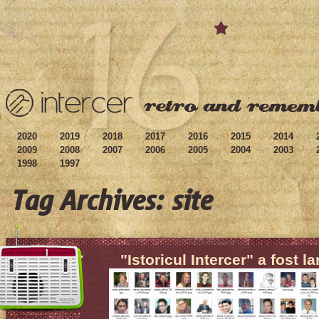
2020
2019
2018
2017
2016
2015
2014
2009
2008
2007
2006
2005
2004
2003
1998
1997
Tag Archives: site
"Istoricul Intercer" a fost l