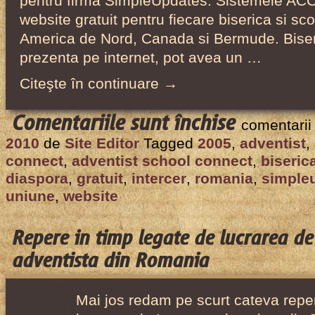
pentru firma SimpleUpdates. Sistemele ACC
website gratuit pentru fiecare biserica si sc
America de Nord, Canada si Bermude. Biseri
prezenta pe internet, pot avea un …
Citeşte în continuare →
pentru
Comentariile sunt închise
comentarii
Intercer
2010
de
Site Editor
Tagged
2005
,
adventist
,
a
connect
,
adventist school connect
,
biseric
propus
diaspora
,
gratuit
,
intercer
,
romania
,
simple
un
uniune
,
website
sistem
de
Repere in timp legate de lucrarea de
website-
adventista din Romania
uri
gratuite
Mai jos redam pe scurt cateva reper
pentru