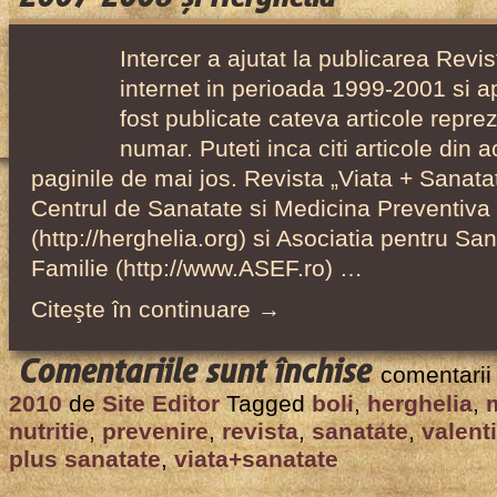
medicale,
plan
Intercer a ajutat la publicarea Revi
de
internet in perioada 1999-2001 si a
5
fost publicate cateva articole reprez
zile
numar. Puteti inca citi articole din
antifumat
paginile de mai jos. Revista „Viata + Sanata
–
Centrul de Sanatate si Medicina Preventiv
1998-
(http://herghelia.org) si Asociatia pentru Sa
2001
Familie (http://www.ASEF.ro) …
Citeşte în continuare →
pentru
Comentariile sunt închise
comentarii
Revista
2010
de
Site Editor
Tagged
boli
,
herghelia
,
“Viaţă
nutritie
,
prevenire
,
revista
,
sanatate
,
valent
+
plus sanatate
,
viata+sanatate
Sănătate”