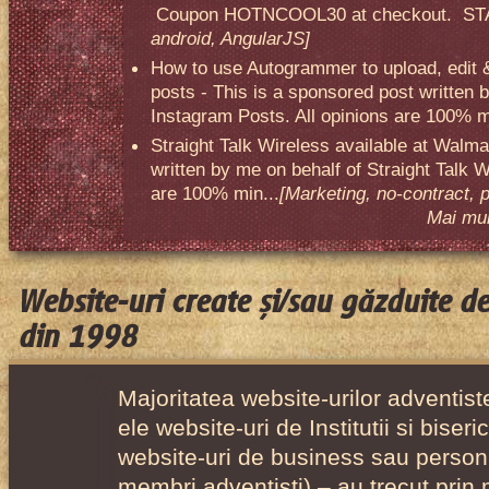
Coupon HOTNCOOL30 at checkout. STA
android, AngularJS]
How to use Autogrammer to upload, edit 
posts - This is a sponsored post written 
Instagram Posts. All opinions are 100% mi
Straight Talk Wireless available at Walma
written by me on behalf of Straight Talk W
are 100% min...
[Marketing, no-contract, 
Mai mult
Website-uri create și/sau găzduite d
din 1998
Majoritatea website-urilor adventiste
ele website-uri de Institutii si biser
website-uri de business sau person
membri adventisti) – au trecut prin 