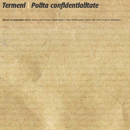
Termeni
|
Polita confidentialitate
Site-uri recomdandate:
Biblia
/
Calea catre Hristos
/
Studii biblice
/
Ellen White audio
/
Istoric
/
GC 2010
/
Poezii
/
AZSMusic
/