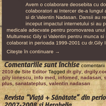
Avem o colaborare deosebita cu doi 
colaboratori ai Intercer de-a lungul 
si dr.Valentin Nadasan. Dansii au re
inceput impactul internetului si au p
medicale adecvate pentru promovarea unui s
Multumesc Gily si Valentin pentru munca si
colaborat in perioada 1999-2001 cu dr.Gily
Citeşte în continuare →
pentru
Comentariile sunt închise
comentarii
Info
2010
de
Site Editor
Tagged
dr.gily
,
drgily.c
Med,
gily ionescu
,
info med
,
infomed
,
nadasan
,
New
plus
,
sanatateplus
,
valentin nadasan
Start
–
Revista “Viaţă + Sănătate” din per
materiale
2007-2008 și Herghelia