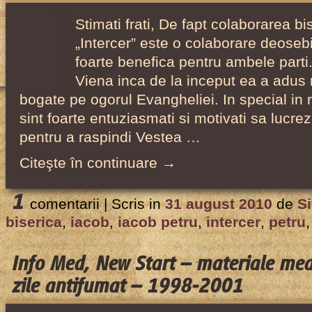
Biserica
Stimati frati, De fapt colaborarea bi
Adventistă
„Intercer” este o colaborare deosebi
Română
foarte benefica pentru ambele parti.
din
Viena inca de la inceput ea a adus
Loma
bogate pe ogorul Evangheliei. In special in ri
Linda,
sint foarte entuziasmati si motivati sa lucr
din
pentru a raspindi Vestea …
2000
Citeşte în continuare →
1
comentarii |
Scris in
31 august 2010
de
Si
biserica
,
iacob
,
iacob petru
,
intercer
,
petru
Info Med, New Start – materiale med
zile antifumat – 1998-2001