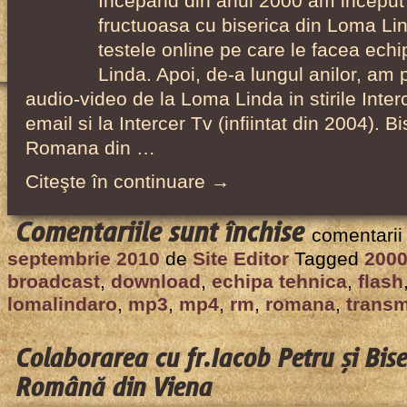
Incepand din anul 2000 am inceput
fructuoasa cu biserica din Loma Lin
testele online pe care le facea ech
Linda. Apoi, de-a lungul anilor, am 
audio-video de la Loma Linda in stirile Interc
email si la Intercer Tv (infiintat din 2004). B
Romana din …
Citeşte în continuare →
pentru
Comentariile sunt închise
comentarii
Transmisii
septembrie 2010
de
Site Editor
Tagged
200
pe
broadcast
,
download
,
echipa tehnica
,
flash
internet
lomalindaro
,
mp3
,
mp4
,
rm
,
romana
,
transm
și
alte
Colaborarea cu fr.Iacob Petru și Bis
colaborări
Română din Viena
cu