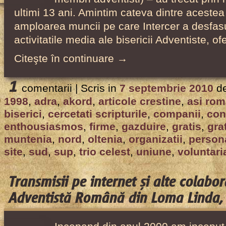
ultimi 13 ani. Amintim cateva dintre acestea
amploarea muncii pe care Intercer a desfas
activitatile media ale bisericii Adventiste, o
Citeşte în continuare →
1
comentarii |
Scris in
7 septembrie 2010
d
1998
,
adra
,
akord
,
articole crestine
,
asi rom
biserici
,
cercetati scripturile
,
companii
,
con
enthousiasmos
,
firme
,
gazduire
,
gratis
,
gra
muntenia
,
nord
,
oltenia
,
organizatii
,
person
site
,
sud
,
sup
,
trio celest
,
uniune
,
voluntari
Transmisii pe internet și alte colabor
Adventistă Română din Loma Linda,