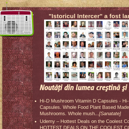
"Istoricul Intercer" a fost l
Noutăţi din lumea creştină şi 
Hi-D Mushroom Vitamin D Capsules - Hi
Capsules. Whole Food Plant Based Made 
Mushrooms. Whole mush...
[Sanatate]
Udemy – Hottest Deals on the Coolest C
HOTTEST DEALS ON THE COOLEST CO