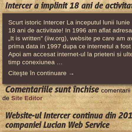
implinit
Intercer a implinit 18 ani de activita
19
ani
Scurt istoric Intercer La inceputul lunii Iunie
de
18 ani de activitate! In 1996 am aflat adresa
activitate!
„It is written” (iiw.org), website pe care am a
prima data in 1997 dupa ce internetul a fost 
Apoi am accesat internet-ul la prieteni si ul
timp conexiunea …
Citeşte în continuare →
pentru
Comentariile sunt închise
comentarii
Intercer
de
Site Editor
a
implinit
Website-ul Intercer continua din 201
18
companiei Lucian Web Service
ani