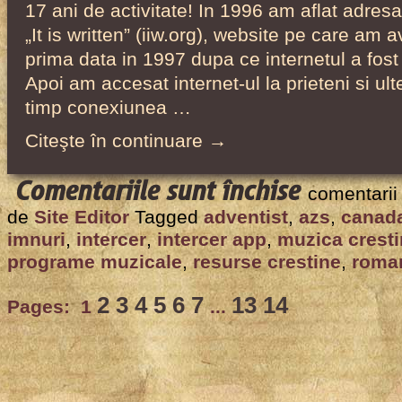
17 ani de activitate! In 1996 am aflat adresa
prin
„It is written” (iiw.org), website pe care am a
intermediu
prima data in 1997 dupa ce internetul a fost 
companiei
Apoi am accesat internet-ul la prieteni si ul
Lucian
timp conexiunea …
Web
Citeşte în continuare →
Service
pentru
Comentariile sunt închise
comentarii
Intercer
de
Site Editor
Tagged
adventist
,
azs
,
canad
a
imnuri
,
intercer
,
intercer app
,
muzica crest
implinit
programe muzicale
,
resurse crestine
,
roma
17
2
3
4
5
6
7
13
14
Pages:
1
...
ani
de
activitate!