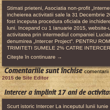
de
Stimati prieteni, Asociatia non-profit „Intern
activitate!
incheierea activitatii sale la 31 Decembrie
fost inceputa procedura oficiala de inchider
luni. Incepand cu 1 Ianuarie 2015, website-ul
activitatea prin intermediul companiei Luci
denumirea „Intercer Project”. PENTRU RO
TRIMITETI SUMELE 2% CATRE INTERCE
Citeşte în continuare →
pentru
Comentariile sunt închise
comentarii
Website-
2015
de
Site Editor
ul
Intercer
Intercer a implinit 17 ani de activita
continua
din
Scurt istoric Intercer La inceputul lunii Iunie
2015