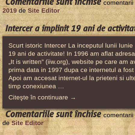
pentru
Comentariile sunt închise
comentarii
Intercer
2019
de
Site Editor
astăzi
Intercer a implinit 19 ani de activita
Scurt istoric Intercer La inceputul lunii Iunie
19 ani de activitate! In 1996 am aflat adresa
„It is written” (iiw.org), website pe care am a
prima data in 1997 dupa ce internetul a fost 
Apoi am accesat internet-ul la prieteni si ul
timp conexiunea …
Citeşte în continuare →
pentru
Comentariile sunt închise
comentarii
Intercer
de
Site Editor
a