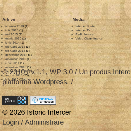
Arhive
Media
ianuarie 2019
(1)
Intercer Noutati
iulie 2016
(1)
Intercer TV
mai 2015
(1)
Radio Intercer
martie 2015
(1)
Video Clipuri Intercer
iunie 2014
(1)
februarie 2014
(1)
februarie 2013
(1)
decembrie 2012
(1)
octombrie 2011
(1)
iunie 2011
(1)
octombrie 2010
(1)
© 2010 / v.1.1, WP 3.0 / Un produs
Interc
septembrie 2010
(6)
august 2010
(25)
platformă
iulie 2010
(26)
Wordpress
. /
© 2026 Istoric Intercer
Login / Administrare