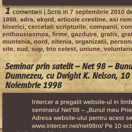
1
comentarii |
Scris in
7 septembrie 2010
d
1998
,
adra
,
akord
,
articole crestine
,
asi rom
biserici
,
cercetati scripturile
,
companii
,
con
enthousiasmos
,
firme
,
gazduire
,
gratis
,
gra
muntenia
,
nord
,
oltenia
,
organizatii
,
person
site
,
sud
,
sup
,
trio celest
,
uniune
,
voluntari
Seminar prin satelit – Net 98 – Bunu
Dumnezeu, cu Dwight K. Nelson, 10
Noiembrie 1998
Intercer a pregatit website-ul in li
seminarul Net’98 – „Bunul meu Pri
Adresa website-ului pentru acest s
www.intercer.net/net98ro/ Pe 10 oc