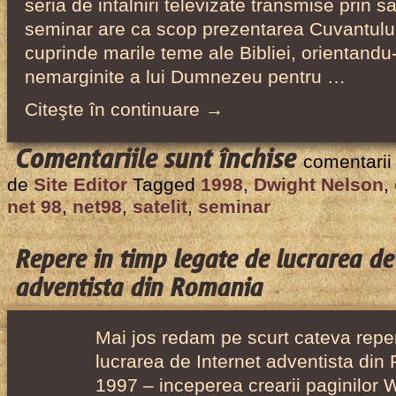
seria de intalniri televizate transmise prin sa
seminar are ca scop prezentarea Cuvantulu
cuprinde marile teme ale Bibliei, orientand
nemarginite a lui Dumnezeu pentru …
Citeşte în continuare →
pentru
Comentariile sunt închise
comentarii
Seminar
de
Site Editor
Tagged
1998
,
Dwight Nelson
,
prin
net 98
,
net98
,
satelit
,
seminar
satelit
–
Repere in timp legate de lucrarea de
Net
adventista din Romania
98
–
Mai jos redam pe scurt cateva reper
Bunul
lucrarea de Internet adventista din
meu
1997 – inceperea crearii paginilor 
Prieten,