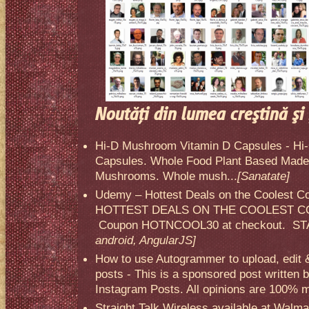
Noutăţi din lumea creştină şi 
Hi-D Mushroom Vitamin D Capsules - Hi
Capsules. Whole Food Plant Based Made 
Mushrooms. Whole mush...
[Sanatate]
Udemy – Hottest Deals on the Coolest C
HOTTEST DEALS ON THE COOLEST CO
Coupon HOTNCOOL30 at checkout. STA
android, AngularJS]
How to use Autogrammer to upload, edit 
posts - This is a sponsored post written 
Instagram Posts. All opinions are 100% mi
Straight Talk Wireless available at Walma