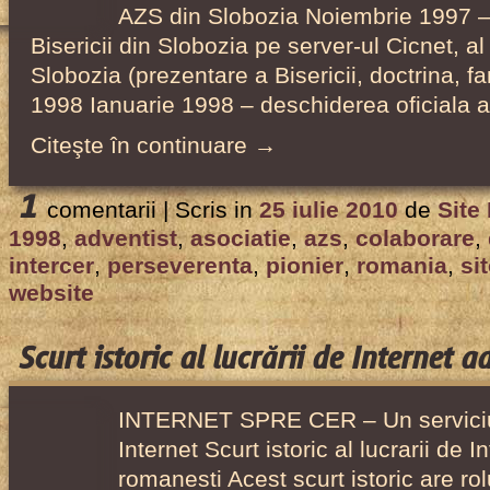
AZS din Slobozia Noiembrie 1997 –
Dumnezeu,
Bisericii din Slobozia pe server-ul Cicnet, al 
cu
Slobozia (prezentare a Bisericii, doctrina, f
Dwight
1998 Ianuarie 1998 – deschiderea oficiala a
K.
Nelson,
Citeşte în continuare →
10
1
Octombrie
comentarii |
Scris in
25 iulie 2010
de
Site
–
1998
,
adventist
,
asociatie
,
azs
,
colaborare
,
15
intercer
,
perseverenta
,
pionier
,
romania
,
si
Noiembrie
website
1998
Scurt istoric al lucrării de Internet 
INTERNET SPRE CER – Un serviciu 
Internet Scurt istoric al lucrarii de 
romanesti Acest scurt istoric are ro