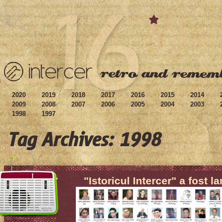
2020
2019
2018
2017
2016
2015
2014
2009
2008
2007
2006
2005
2004
2003
1998
1997
Tag Archives: 1998
"Istoricul Intercer" a fost l