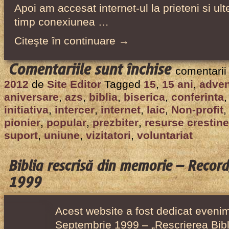
Apoi am accesat internet-ul la prieteni si ul
timp conexiunea …
Citeşte în continuare →
pentru
Comentariile sunt închise
comentarii
Intercer
2012
de
Site Editor
Tagged
15
,
15 ani
,
adven
a
aniversare
,
azs
,
biblia
,
biserica
,
conferinta
implinit
initiativa
,
intercer
,
internet
,
laic
,
Non-profit
15
pionier
,
popular
,
prezbiter
,
resurse crestine
suport
,
uniune
,
vizitatori
,
voluntariat
ani
de
activitate!
Biblia rescrisă din memorie – Recor
1999
Acest website a fost dedicat evenim
Septembrie 1999 – „Rescrierea Bibl