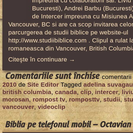
impreuna cu colaboratorii sai: Livi
Bucuresti), Andrei Barbu (Bucuresti);
de Intercer impreuna cu Misiunea
Vancouver, BC si are ca scop invitarea celor
parcurgerea de studii biblice pe website-ul
http://www.studiibiblice.com . Clipul a rulat 
romaneasca din Vancouver, British Columb
Citeşte în continuare →
pentru
Comentariile sunt închise
comentarii
Clip
2010
de
Site Editor
Tagged
adelina suvagau
video
british columbia
,
canada
,
clip
,
intercer
,
liv
studii
morosan
,
rompost tv
,
romposttv
,
studii
,
stu
biblice
vancouver
,
videoclip
–
transmis
Biblia pe telefonul mobil – Octavia
la