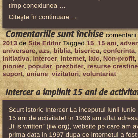
timp conexiunea …
Citeşte în continuare →
pentru
Comentariile sunt închise
comentarii
Aniversare:
2013
de
Site Editor
Tagged
15
,
15 ani
,
adven
Intercer
aniversare
,
azs
,
biblia
,
biserica
,
conferinta
a
initiativa
,
intercer
,
internet
,
laic
,
Non-profit
implinit
pionier
,
popular
,
prezbiter
,
resurse crestine
suport
,
uniune
,
vizitatori
,
voluntariat
15
ani
de
Intercer a implinit 15 ani de activita
activitate!
Scurt istoric Intercer La inceputul lunii Iunie
15 ani de activitate! In 1996 am aflat adresa
„It is written” (iiw.org), website pe care am a
prima data in 1997 dupa ce internetul a fost 