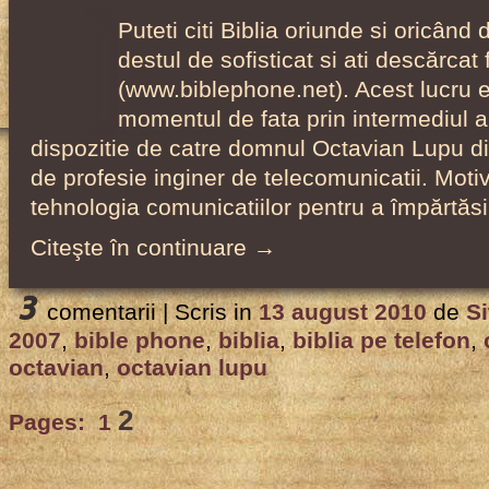
RomPost
Puteti citi Biblia oriunde si oricând
Tv
destul de sofisticat si ati descărcat 
Vancouver,
(www.biblephone.net). Acest lucru es
2007-
momentul de fata prin intermediul ap
2008
dispozitie de catre domnul Octavian Lupu d
de profesie inginer de telecomunicatii. Motiv
tehnologia comunicatiilor pentru a împărtăs
Citeşte în continuare →
3
comentarii |
Scris in
13 august 2010
de
Si
2007
,
bible phone
,
biblia
,
biblia pe telefon
,
octavian
,
octavian lupu
2
Pages:
1