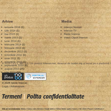
Arhive
Media
ianuarie 2019
(1)
Intercer Noutati
iulie 2016
(1)
Intercer TV
mai 2015
(1)
Radio Intercer
martie 2015
(1)
Video Clipuri Intercer
iunie 2014
(1)
februarie 2014
(1)
februarie 2013
(1)
decembrie 2012
(1)
octombrie 2011
(1)
iunie 2011
(1)
octombrie 2010
(1)
© 2010 / v.1.1, WP 3.0 / Un produs
Intercer.net
, desenat de
noidoi.org
şi bazat pe o platformă
septembrie 2010
(6)
august 2010
(25)
iulie 2010
(26)
© 2026 Istoric Intercer
Login / Administrare
Termeni
|
Polita confidentialitate
Site-uri recomdandate:
Biblia
/
Calea catre Hristos
/
Studii biblice
/
Ellen White audio
/
Istoric
/
GC 2010
/
Poezii
/
AZSMusic
/