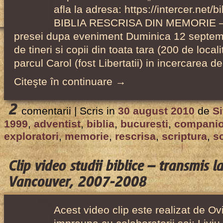
afla la adresa: https://intercer.net/
BIBLIA RESCRISA DIN MEMORIE – 
presei dupa eveniment Duminica 12 septemb
de tineri si copii din toata tara (200 de localit
parcul Carol (fost Libertatii) in incercarea d
Citeşte în continuare →
2
comentarii |
Scris in
30 august 2010
de
Si
1999
,
adventist
,
biblia
,
bucuresti
,
companio
exploratori
,
memorie
,
rescrisa
,
scriptura
,
s
Clip video studii biblice – transmis 
Vancouver, 2007-2008
Acest video clip este realizat de O