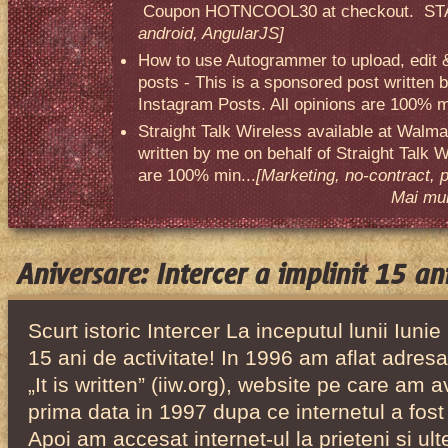
Coupon HOTNCOOL30 at checkout. STA
android, AngularJS]
How to use Autogrammer to upload, edit 
posts - This is a sponsored post written 
Instagram Posts. All opinions are 100% mi
Straight Talk Wireless available at Walma
written by me on behalf of Straight Talk W
are 100% min...
[Marketing, no-contract, 
Mai mult
Aniversare: Intercer a implinit 15 ani
Scurt istoric Intercer La inceputul lunii Iunie
15 ani de activitate! In 1996 am aflat adresa
„It is written” (iiw.org), website pe care am a
prima data in 1997 dupa ce internetul a fost 
Apoi am accesat internet-ul la prieteni si ul