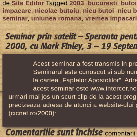
Seminar
de
Site Editor
Tagged
2003
,
bucuresti
,
butoi
prin
impacare
,
nicolae butoiu
,
nicu butoi
,
nicu b
satelit
seminar
,
uniunea romana
,
vremea impacari
–
Vremea
Seminar prin satelit – Speranta pen
Impacarii,
2000, cu Mark Finley, 3 – 19 Septe
cu
Nicolae
Acest seminar a fost transmis in pr
Butoiu,
Seminarul este cunoscut si sub nu
22
la cartea „Faptelor Apostolilor”. Ad
februarie
acest seminar este www.intercer.net
–
urmari mai jos un scurt clip de la acest pro
15
precizeaza adresa de atunci a website-ului p
martie
(cicnet.ro/2000):
2003
pentru
Comentariile sunt închise
comentarii