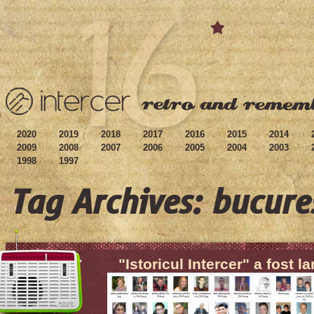
2020
2019
2018
2017
2016
2015
2014
2009
2008
2007
2006
2005
2004
2003
1998
1997
Tag Archives: bucure
"Istoricul Intercer" a fost l