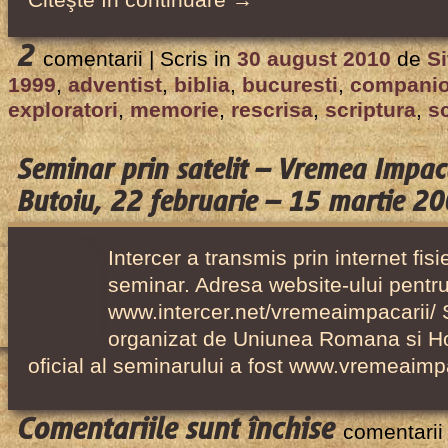
Citeşte în continuare →
2
comentarii |
Scris in
30 august 2010
de
Si
1999
,
adventist
,
biblia
,
bucuresti
,
companio
exploratori
,
memorie
,
rescrisa
,
scriptura
,
s
Seminar prin satelit – Vremea Impaca
Butoiu, 22 februarie – 15 martie 2
Intercer a transmis prin internet fis
seminar. Adresa website-ului pentr
www.intercer.net/vremeaimpacarii/ 
organizat de Uniunea Romana si Ho
oficial al seminarului a fost www.vremeaimpa
pentru
Comentariile sunt închise
comentarii