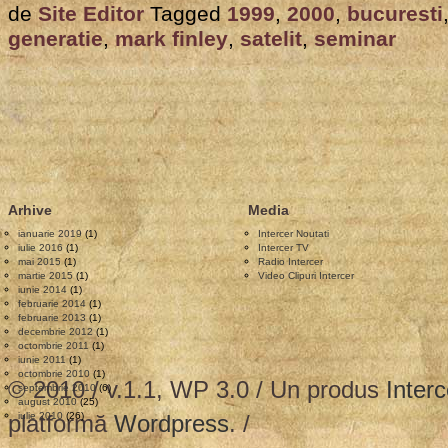
Seminar
de
Site Editor
Tagged
1999
,
2000
,
bucuresti
prin
generatie
,
mark finley
,
satelit
,
seminar
satelit
–
Speranta
pentru
Generatia
2000,
Arhive
Media
cu
ianuarie 2019
(1)
Intercer Noutati
Mark
iulie 2016
(1)
Intercer TV
mai 2015
(1)
Radio Intercer
Finley,
martie 2015
(1)
Video Clipuri Intercer
iunie 2014
(1)
3
februarie 2014
(1)
februarie 2013
(1)
–
decembrie 2012
(1)
octombrie 2011
(1)
19
iunie 2011
(1)
octombrie 2010
(1)
Septembrie
© 2010 / v.1.1, WP 3.0 / Un produs
Interc
septembrie 2010
(6)
august 2010
(25)
1999
platformă
iulie 2010
(26)
Wordpress
. /