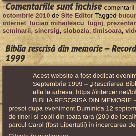
pentru
Comentariile sunt închise
comentarii
Seminarii
octombrie 2010
de
Site Editor
Tagged
bucur
de
internet
,
lucian mihailescu
,
lugoj
,
prezentar
Internet
seminarii
,
sinersig
,
slobozia
,
timisoara
,
vid
desfășurat
de
Biblia rescrisă din memorie – Recor
Intercer
1999
în
România
Acest website a fost dedicat evenim
în
Septembrie 1999 – „Rescrierea Bibl
2008
afla la adresa: https://intercer.net/
BIBLIA RESCRISA DIN MEMORIE – 
presei dupa eveniment Duminica 12 septemb
de tineri si copii din toata tara (200 de localit
parcul Carol (fost Libertatii) in incercarea d