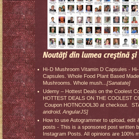
Noutăţi din lumea creştină şi 
Hi-D Mushroom Vitamin D Capsules - Hi
Capsules. Whole Food Plant Based Made 
Mushrooms. Whole mush...
[Sanatate]
Udemy – Hottest Deals on the Coolest C
HOTTEST DEALS ON THE COOLEST CO
Coupon HOTNCOOL30 at checkout. STA
android, AngularJS]
How to use Autogrammer to upload, edit 
posts - This is a sponsored post written 
Instagram Posts. All opinions are 100% mi