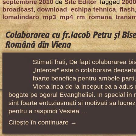
septembrie 2010
de
Site Editor
Tagged
200
pe
broadcast
,
download
,
echipa tehnica
,
flash
internet
lomalindaro
,
mp3
,
mp4
,
rm
,
romana
,
transm
și
alte
Colaborarea cu fr.Iacob Petru și Bis
colaborări
Română din Viena
cu
Biserica
Stimati frati, De fapt colaborarea bi
Adventistă
„Intercer” este o colaborare deosebi
Română
foarte benefica pentru ambele parti.
din
Viena inca de la inceput ea a adus
Loma
bogate pe ogorul Evangheliei. In special in ri
Linda,
sint foarte entuziasmati si motivati sa lucr
din
pentru a raspindi Vestea …
2000
Citeşte în continuare →