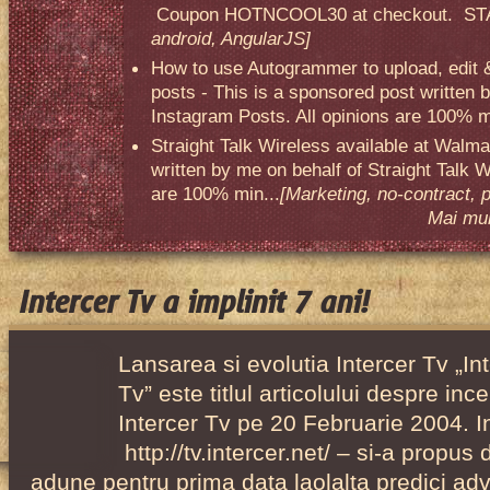
Coupon HOTNCOOL30 at checkout. STA
android, AngularJS]
How to use Autogrammer to upload, edit 
posts - This is a sponsored post written 
Instagram Posts. All opinions are 100% mi
Straight Talk Wireless available at Walma
written by me on behalf of Straight Talk W
are 100% min...
[Marketing, no-contract, 
Mai mult
Intercer Tv a implinit 7 ani!
Lansarea si evolutia Intercer Tv „In
Tv” este titlul articolului despre inc
Intercer Tv pe 20 Februarie 2004. I
http://tv.intercer.net/ – si-a propu
adune pentru prima data laolalta predici adve