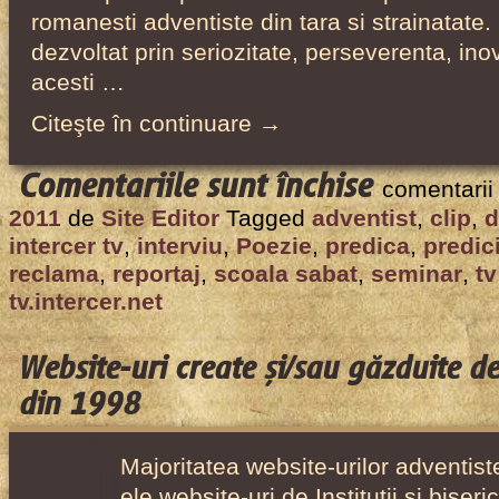
romanesti adventiste din tara si strainatate.
dezvoltat prin seriozitate, perseverenta, inova
acesti …
Citeşte în continuare →
pentru
Comentariile sunt închise
comentarii
Intercer
2011
de
Site Editor
Tagged
adventist
,
clip
,
d
Tv
intercer tv
,
interviu
,
Poezie
,
predica
,
predic
a
reclama
,
reportaj
,
scoala sabat
,
seminar
,
tv
implinit
tv.intercer.net
7
ani!
Website-uri create și/sau găzduite d
din 1998
Majoritatea website-urilor adventiste
ele website-uri de Institutii si biser