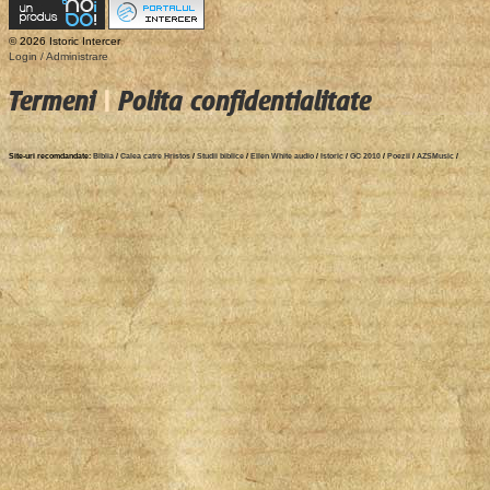
© 2026 Istoric Intercer
Login / Administrare
Termeni
|
Polita confidentialitate
Site-uri recomdandate:
Biblia
/
Calea catre Hristos
/
Studii biblice
/
Ellen White audio
/
Istoric
/
GC 2010
/
Poezii
/
AZSMusic
/