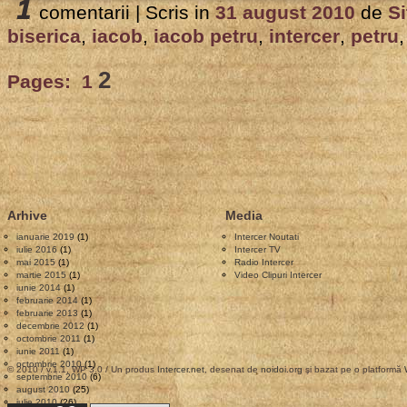
1
comentarii |
Scris in
31 august 2010
de
Si
biserica
,
iacob
,
iacob petru
,
intercer
,
petru
2
Pages:
1
Arhive
Media
ianuarie 2019
(1)
Intercer Noutati
iulie 2016
(1)
Intercer TV
mai 2015
(1)
Radio Intercer
martie 2015
(1)
Video Clipuri Intercer
iunie 2014
(1)
februarie 2014
(1)
februarie 2013
(1)
decembrie 2012
(1)
octombrie 2011
(1)
iunie 2011
(1)
octombrie 2010
(1)
© 2010 / v.1.1, WP 3.0 / Un produs
Intercer.net
, desenat de
noidoi.org
şi bazat pe o platformă
septembrie 2010
(6)
august 2010
(25)
iulie 2010
(26)