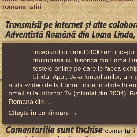
ale
romana
,
stiri
diasporei
românești
Transmisii pe internet și alte colabor
din
Adventistă Română din Loma Linda,
America
de
Incepand din anul 2000 am inceput
Nord,
fructuoasa cu biserica din Loma Lin
2002-
testele online pe care le facea ech
2010
Linda. Apoi, de-a lungul anilor, am 
audio-video de la Loma Linda in stirile Interc
email si la Intercer Tv (infiintat din 2004). B
Romana din …
Citeşte în continuare →
pentru
Comentariile sunt închise
comentarii
Transmisii