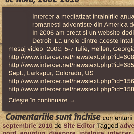
Intercer a mediatizat intalnirile anu
romanesti adventiste din America de 
In 2006 am creat si un website dedica
Detroit. La unele dintre aceste intaln
mesaj video. 2002, 5-7 Iulie, Hellen, Georgi
http://www.intercer.net/newstext.php?id=60
http://www.intercer.net/newstext.php?id=68
Sept., Larkspur, Colorado, US
http://www.intercer.net/newstext.php?id=15
http://www.intercer.net/newstext.php?id=15
Citeşte în continuare →
pentru
Comentariile sunt închise
comentarii
Intâlnirile
septembrie 2010
de
Site Editor
Tagged
adve
anuale
nord
,
anunturi
,
diaspora
,
intalnire
,
intercer