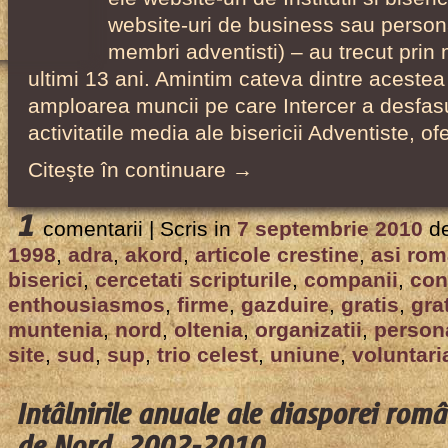
website-uri de business sau person
membri adventisti) – au trecut prin 
ultimi 13 ani. Amintim cateva dintre acestea
amploarea muncii pe care Intercer a desfas
activitatile media ale bisericii Adventiste, o
Citeşte în continuare →
1
comentarii |
Scris in
7 septembrie 2010
d
1998
,
adra
,
akord
,
articole crestine
,
asi rom
biserici
,
cercetati scripturile
,
companii
,
con
enthousiasmos
,
firme
,
gazduire
,
gratis
,
gra
muntenia
,
nord
,
oltenia
,
organizatii
,
person
site
,
sud
,
sup
,
trio celest
,
uniune
,
voluntari
Intâlnirile anuale ale diasporei rom
de Nord, 2002-2010