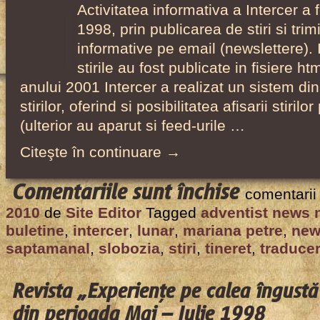
Activitatea informativa a Intercer a 
1998, prin publicarea de stiri si tri
informative pe email (newslettere). 
stirile au fost publicate in fisiere ht
anului 2001 Intercer a realizat un sistem di
stirilor, oferind si posibilitatea afisarii stirilo
(ulterior au aparut si feed-urile …
Citeşte în continuare →
pentru
Comentariile sunt închise
comentarii
Stiri
2010
de
Site Editor
Tagged
adventist news 
si
buletine
,
intercer
,
lunar
,
mariana petre
,
new
buletine
saptamanal
,
slobozia
,
stiri
,
tineret
,
traduce
informativ
Intercer
Revista „Experienţe pe calea îngustă
pe
din perioada Mai – Iulie 1998