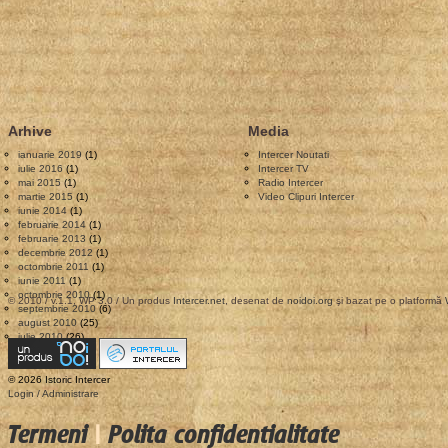
câteva
articole
din
perioada
Mai
Arhive
Media
–
ianuarie 2019
(1)
Intercer Noutati
Iulie
iulie 2016
(1)
Intercer TV
mai 2015
(1)
Radio Intercer
1998
martie 2015
(1)
Video Clipuri Intercer
iunie 2014
(1)
februarie 2014
(1)
februarie 2013
(1)
decembrie 2012
(1)
octombrie 2011
(1)
iunie 2011
(1)
octombrie 2010
(1)
© 2010 / v.1.1, WP 3.0 / Un produs
Intercer.net
, desenat de
noidoi.org
şi bazat pe o platformă
septembrie 2010
(6)
august 2010
(25)
iulie 2010
(26)
© 2026 Istoric Intercer
Login / Administrare
Termeni
|
Polita confidentialitate