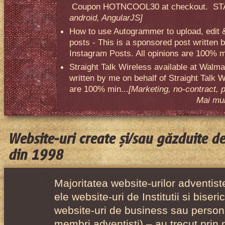
Coupon HOTNCOOL30 at checkout. STA
android, AngularJS]
How to use Autogrammer to upload, edit 
posts - This is a sponsored post written 
Instagram Posts. All opinions are 100% mi
Straight Talk Wireless available at Walma
written by me on behalf of Straight Talk W
are 100% min...
[Marketing, no-contract, 
Mai mult
Website-uri create și/sau găzduite d
din 1998
Majoritatea website-urilor adventiste
ele website-uri de Institutii si biser
website-uri de business sau person
membri adventisti) – au trecut prin 