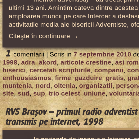
ultimi 13 ani. Amintim cateva dintre acestea
amploarea muncii pe care Intercer a desfas
activitatile media ale bisericii Adventiste, o
Citeşte în continuare →
1
comentarii |
Scris in
7 septembrie 2010
d
1998
,
adra
,
akord
,
articole crestine
,
asi rom
biserici
,
cercetati scripturile
,
companii
,
con
enthousiasmos
,
firme
,
gazduire
,
gratis
,
gra
muntenia
,
nord
,
oltenia
,
organizatii
,
person
site
,
sud
,
sup
,
trio celest
,
uniune
,
voluntari
RVS Brașov – primul radio adventis
transmis pe internet, 1998