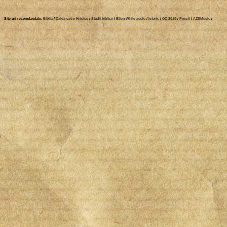
Site-uri recomdandate:
Biblia
/
Calea catre Hristos
/
Studii biblice
/
Ellen White audio
/
Istoric
/
GC 2010
/
Poezii
/
AZSMusic
/