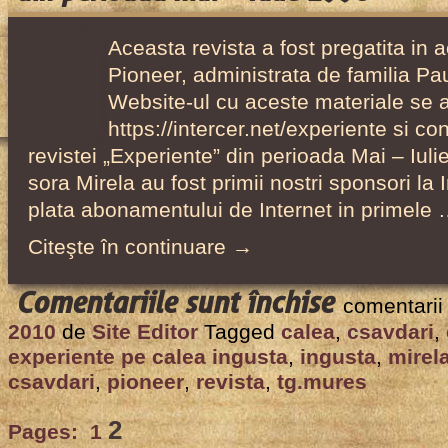
email,
incepand
Aceasta revista a fost pregatita in 
din
Pioneer, administrata de familia Pau
1998
Website-ul cu aceste materiale se a
https://intercer.net/experiente si co
revistei „Experiente” din perioada Mai – Iuli
sora Mirela au fost primii nostri sponsori la 
plata abonamentului de Internet in primele
Citeşte în continuare →
pentru
Comentariile sunt închise
comentarii
Revista
2010
de
Site Editor
Tagged
calea
,
csavdari
,
„Experienţ
experiente pe calea ingusta
,
ingusta
,
mirel
pe
csavdari
,
pioneer
,
revista
,
tg.mures
calea
2
Pages:
1
îngustă”,