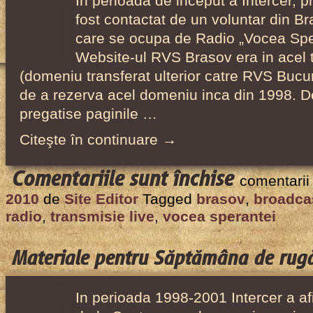
In perioada de inceput a Intercer, 
fost contactat de un voluntar din Br
care se ocupa de Radio „Vocea Sper
Website-ul RVS Brasov era in acel t
(domeniu transferat ulterior catre RVS Bucure
de a rezerva acel domeniu inca din 1998. 
pregatise paginile …
Citeşte în continuare →
pentru
Comentariile sunt închise
comentarii
RVS
2010
de
Site Editor
Tagged
brasov
,
broadca
Brașov
radio
,
transmisie live
,
vocea sperantei
–
primul
Materiale pentru Săptămâna de ru
radio
adventist
In perioada 1998-2001 Intercer a af
românesc