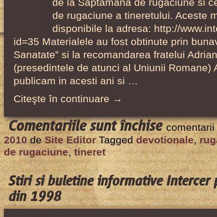
de la Saptamana de rugaciune si c
care
de rugaciune a tineretului. Aceste m
a
disponibile la adresa: http://www.int
transmis
id=35 Materialele au fost obtinute prin bunavo
pe
Sanatate” si la recomandarea fratelui Adri
internet,
(presedintele de atunci al Uniunii Romane) 
1998
publicam in acesti ani si …
Citeşte în continuare →
pentru
Comentariile sunt închise
comentarii
Materiale
2010
de
Site Editor
Tagged
devotionale
,
rug
pentru
de rugaciune
,
tineret
Săptămân
de
Stiri si buletine informative Interce
rugăciune
din 1998
1998-
2001