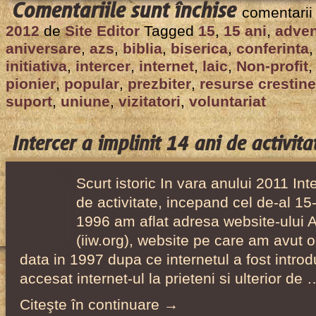
pentru
Comentariile sunt închise
comentarii
Intercer
2012
de
Site Editor
Tagged
15
,
15 ani
,
adven
a
aniversare
,
azs
,
biblia
,
biserica
,
conferinta
implinit
initiativa
,
intercer
,
internet
,
laic
,
Non-profit
15
pionier
,
popular
,
prezbiter
,
resurse crestine
suport
,
uniune
,
vizitatori
,
voluntariat
ani
de
activitate!
Intercer a implinit 14 ani de activita
Scurt istoric In vara anului 2011 Int
de activitate, incepand cel de-al 15-
1996 am aflat adresa website-ului Adv
(iiw.org), website pe care am avut o
data in 1997 dupa ce internetul a fost introd
accesat internet-ul la prieteni si ulterior de 
Citeşte în continuare →