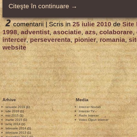
Citeşte în continuare →
2
comentarii |
Scris in
25 iulie 2010
de
Site
1998
,
adventist
,
asociatie
,
azs
,
colaborare
,
intercer
,
perseverenta
,
pionier
,
romania
,
si
website
Arhive
Media
ianuarie 2019
(1)
Intercer Noutati
iulie 2016
(1)
Intercer TV
mai 2015
(1)
Radio Intercer
martie 2015
(1)
Video Clipuri Intercer
iunie 2014
(1)
februarie 2014
(1)
februarie 2013
(1)
decembrie 2012
(1)