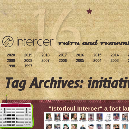
2020
2019
2018
2017
2016
2015
2014
2009
2008
2007
2006
2005
2004
2003
1998
1997
Tag Archives: initiat
"Istoricul Intercer" a fost l