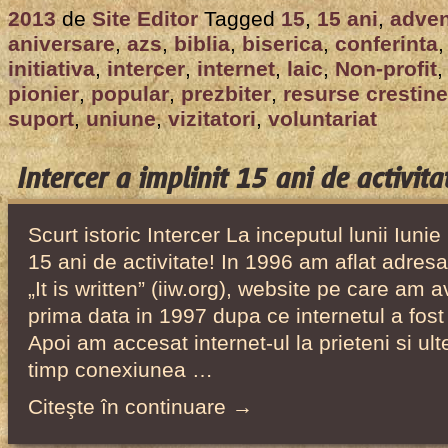
Aniversare:
2013
de
Site Editor
Tagged
15
,
15 ani
,
adven
Intercer
aniversare
,
azs
,
biblia
,
biserica
,
conferinta
a
initiativa
,
intercer
,
internet
,
laic
,
Non-profit
implinit
pionier
,
popular
,
prezbiter
,
resurse crestine
suport
,
uniune
,
vizitatori
,
voluntariat
15
ani
de
Intercer a implinit 15 ani de activita
activitate!
Scurt istoric Intercer La inceputul lunii Iunie
15 ani de activitate! In 1996 am aflat adresa
„It is written” (iiw.org), website pe care am a
prima data in 1997 dupa ce internetul a fost 
Apoi am accesat internet-ul la prieteni si ul
timp conexiunea …
Citeşte în continuare →