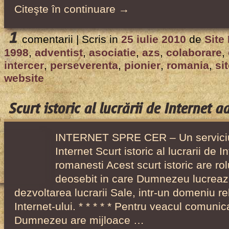
Citeşte în continuare →
1
comentarii |
Scris in
25 iulie 2010
de
Site
1998
,
adventist
,
asociatie
,
azs
,
colaborare
,
intercer
,
perseverenta
,
pionier
,
romania
,
si
website
Scurt istoric al lucrării de Internet 
INTERNET SPRE CER – Un serviciu 
Internet Scurt istoric al lucrarii de 
romanesti Acest scurt istoric are ro
deosebit in care Dumnezeu lucreaza
dezvoltarea lucrarii Sale, intr-un domeniu rel
Internet-ului. * * * * * Pentru veacul comunica
Dumnezeu are mijloace …