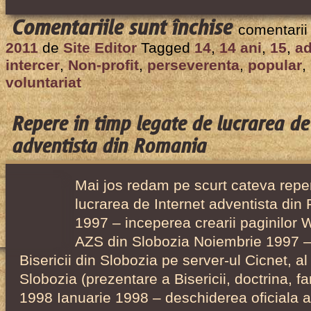
pentru
Comentariile sunt închise
comentarii
Intercer
2011
de
Site Editor
Tagged
14
,
14 ani
,
15
,
ad
a
intercer
,
Non-profit
,
perseverenta
,
popular
,
implinit
voluntariat
14
ani
Repere in timp legate de lucrarea de
de
adventista din Romania
activitate
Mai jos redam pe scurt cateva reper
lucrarea de Internet adventista din
1997 – inceperea crearii paginilor 
AZS din Slobozia Noiembrie 1997 –
Bisericii din Slobozia pe server-ul Cicnet, al 
Slobozia (prezentare a Bisericii, doctrina, f
1998 Ianuarie 1998 – deschiderea oficiala a