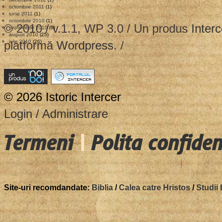
octombrie 2011
(1)
iunie 2011
(1)
octombrie 2010
(1)
© 2010 / v.1.1, WP 3.0 / Un produs
Interc
septembrie 2010
(6)
august 2010
(25)
platformă
iulie 2010
(26)
Wordpress
. /
© 2026 Istoric Intercer
Login / Administrare
Termeni
|
Polita confiden
Site-uri recomdandate:
Biblia
/
Calea catre Hristos
/
Studii 