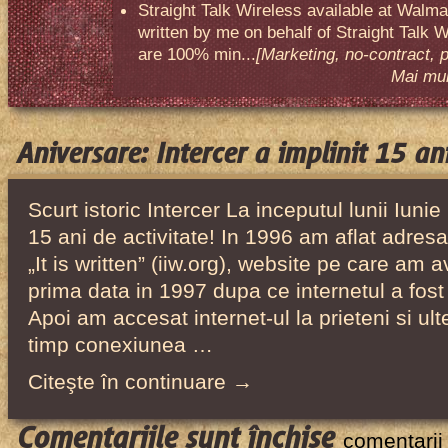
Straight Talk Wireless available at Walma
written by me on behalf of Straight Talk W
are 100% min...
[Marketing, no-contract, 
Mai mult
Aniversare: Intercer a implinit 15 ani
Scurt istoric Intercer La inceputul lunii Iunie
15 ani de activitate! In 1996 am aflat adresa
„It is written” (iiw.org), website pe care am a
prima data in 1997 dupa ce internetul a fost 
Apoi am accesat internet-ul la prieteni si ul
timp conexiunea …
Citeşte în continuare →
pentru
Comentariile sunt închise
comentarii