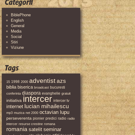
Categorii
BiblePhone
English
General
Media
Social
Stiri
Viziune
Tags
adventist
azs
1998
15
2000
biblia
biserica
bucuresti
broadcast
diaspora
evanghelie
conferinta
gratuit
intercer
initiativa
intercer tv
lucian mihailescu
internet
octavian lupu
mp3
muzica
net 2000
perseverenta
pionier
predici
radio
radio
intercer
resurse crestine
romana
romania
satelit
seminar