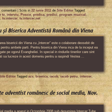
pentru
comentarii |
Scris in
22 iunie 2011
de
Site Editor
Tagged
Intercer
r tv
,
interviu
,
Poezie
,
predica
,
predici
,
program muzical
,
v
,
tv.intercer
,
tv.intercer.net
Tv
a
u și Biserica Adventistă Română din Viena
implinit
7
rarea bisericii din Viena cu „Intercer” este o colaborare deosebit de
 pentru ambele parti. Pentru biserica din Viena inca de la inceput ea
ani!
te pe ogorul Evangheliei. In special in rindurile tinerilor care sint
ati sa lucreze in acest domeniu pentru a raspindi Vestea …
Site Editor
Tagged
azs
,
biserica
,
iacob
,
iacob petru
,
intercer
,
te adventist românesc de social media, Nov.
ial media a aparut in Octombrie 2008 sub denumirea Intercer Tube.