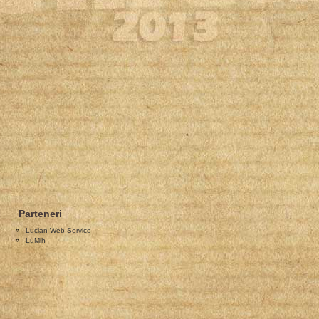
Parteneri
Lucian Web Service
LuMih