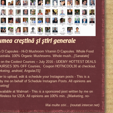
umea creştină şi ştiri generale
 D Capsules - Hi-D Mushroom Vitamin D Capsules. Whole Food
ustralia. 100% Organic Mushrooms. Whole mush...
[Sanatate]
s on the Coolest Courses – July 2016 - UDEMY HOTTEST DEALS
RSES 30% OFF Courses, Coupon HOTNCOOL30 at checkout.
rketing, android, AngularJS]
 to upload, edit & schedule your Instagram posts - This is a
 by me on behalf of Schedule Instagram Posts. All opinions are
keting]
available at Walmart - This is a sponsored post written by me on
 Wireless for IZEA. All opinions are 100% min...
[Marketing, no-
Mai multe stiri... (noutati.intercer.net)