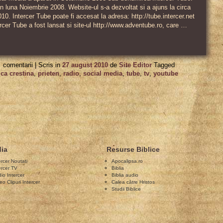
in luna Noiembrie 2008. Website-ul s-a dezvoltat si a ajuns la circa
0. Intercer Tube poate fi accesat la adresa: http://tube.intercer.net
rcer Tube a fost lansat si site-ul http://www.adventube.ro, care …
pentru
comentarii |
Scris in
27 august 2010
de
Site Editor
Tagged
Intercer
ca crestina
,
prieten
,
radio
,
social media
,
tube
,
tv
,
youtube
Tube
–
primul
website
adventist
ia
Resurse Biblice
românesc
ercer Noutati
Apocalipsa.ro
de
ercer TV
Biblia
io Intercer
Biblia audio
social
eo Clipuri Intercer
Calea către Hristos
Studii Biblice
media,
Nov.