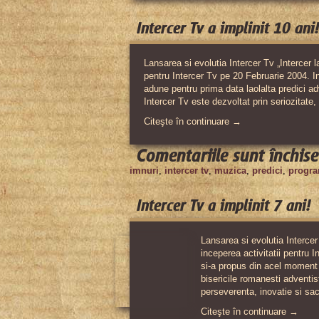
Intercer Tv a implinit 10 ani!
Lansarea si evolutia Intercer Tv „Intercer la
pentru Intercer Tv pe 20 Februarie 2004. In
adune pentru prima data laolalta predici adv
Intercer Tv este dezvoltat prin seriozitate,
Citeşte în continuare →
Comentariile sunt închise
imnuri
,
intercer tv
,
muzica
,
predici
,
progra
Intercer Tv a implinit 7 ani!
Lansarea si evolutia Intercer 
inceperea activitatii pentru I
si-a propus din acel moment 
bisericile romanesti adventist
perseverenta, inovatie si sac
Citeşte în continuare →