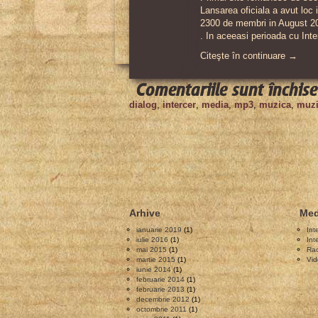
Lansarea oficiala a avut loc 
2300 de membri in August 201
. In aceeasi perioada cu Inte
Citeşte în continuare →
Comentariile sunt închise
dialog
,
intercer
,
media
,
mp3
,
muzica
,
muzi
Arhive
Med
ianuarie 2019
(1)
Int
iulie 2016
(1)
Int
mai 2015
(1)
Rad
martie 2015
(1)
Vid
iunie 2014
(1)
februarie 2014
(1)
februarie 2013
(1)
decembrie 2012
(1)
octombrie 2011
(1)