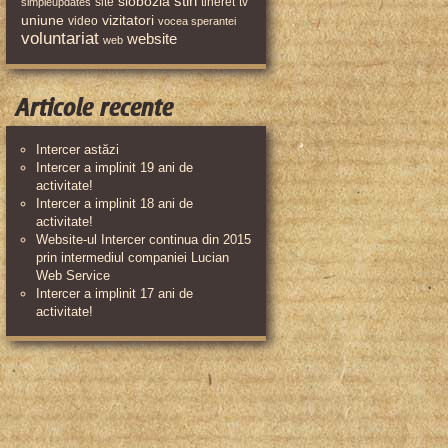
stiri
slobozia
site
tineret
tv
simpleupdates
uniune
vizitatori
video
vocea sperantei
voluntariat
website
web
Articole recente
Intercer astăzi
Intercer a implinit 19 ani de
activitate!
Intercer a implinit 18 ani de
activitate!
Website-ul Intercer continua din 2015
prin intermediul companiei Lucian
Web Service
Intercer a implinit 17 ani de
activitate!