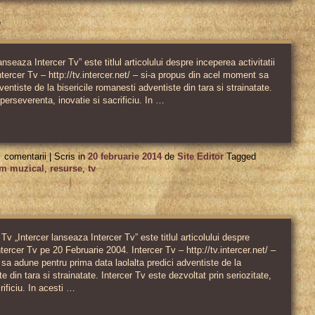
nseaza Intercer Tv” este titlul articolului despre inceperea activitatii
tercer Tv – http://tv.intercer.net/ – si-a propus din acel moment sa
entiste de la bisericile romanesti adventiste din tara si strainatate.
 perseverenta, inovatie si sacrificiu. In …
pentru
comentarii |
Scris in
20 februarie 2014
de
Site Editor
Tagged
Intercer
m muzical
,
resurse
,
tv
Tv
a
implinit
Tv „Intercer lanseaza Intercer Tv” este titlul articolului despre
10
ntercer Tv pe 20 Februarie 2004. Intercer Tv – http://tv.intercer.net/ –
sa adune pentru prima data laolalta predici adventiste de la
ani!
e din tara si strainatate. Intercer Tv este dezvoltat prin seriozitate,
rificiu. In acesti …