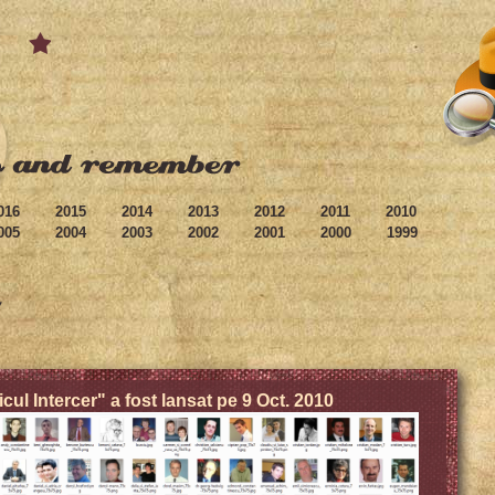
016
2015
2014
2013
2012
2011
2010
005
2004
2003
2002
2001
2000
1999
icul Intercer" a fost lansat pe 9 Oct. 2010