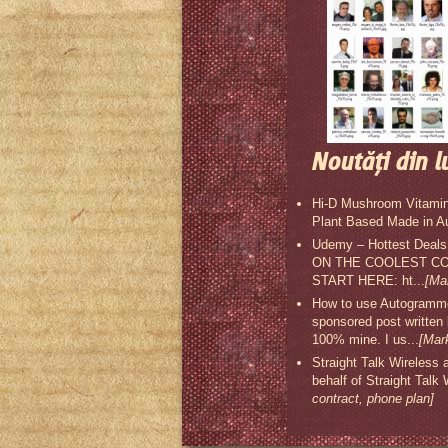
Noutăţi din l
Hi-D Mushroom Vitamin
Plant Based Made in A
Udemy – Hottest Deal
ON THE COOLEST COU
START HERE: ht...
[Ma
How to use Autogrammer
sponsored post written
100% mine. I us...
[Mar
Straight Talk Wireless 
behalf of Straight Talk
contract, phone plan]