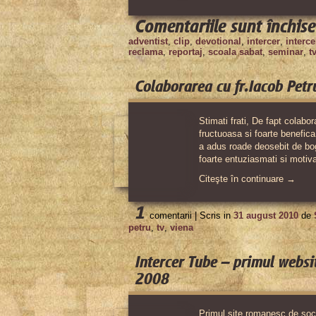
Comentariile sunt închise
adventist
,
clip
,
devotional
,
intercer
,
interce
reclama
,
reportaj
,
scoala sabat
,
seminar
,
t
Colaborarea cu fr.Iacob Petr
Stimati frati, De fapt colabo
fructuoasa si foarte benefica
a adus roade deosebit de boga
foarte entuziasmati si motiv
Citeşte în continuare →
1
comentarii |
Scris in
31 august 2010
de
petru
,
tv
,
viena
Intercer Tube – primul websi
2008
Primul site romanesc de soc