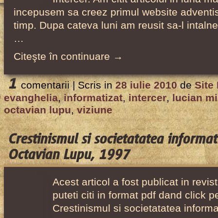
incepusem sa creez primul website adventis
timp. Dupa cateva luni am reusit sa-l intal
…
Citeşte în continuare →
1
comentarii |
Scris in
28 iulie 2010
de
Site
evanghelia
,
informatizat
,
intercer
,
lucian m
octavian lupu
,
viziune
Crestinismul si societatatea informa
Octavian Lupu, 1997
Acest articol a fost publicat in revist
puteti citi in format pdf dand click p
Crestinismul si societatatea informa