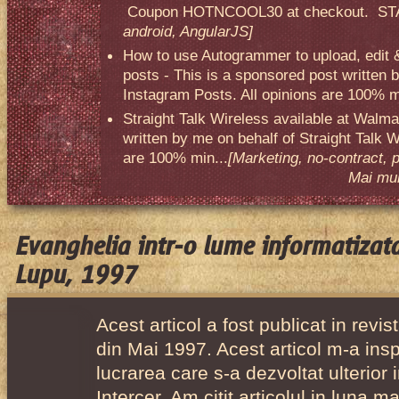
Coupon HOTNCOOL30 at checkout. STA
android, AngularJS]
How to use Autogrammer to upload, edit 
posts - This is a sponsored post written 
Instagram Posts. All opinions are 100% mi
Straight Talk Wireless available at Walma
written by me on behalf of Straight Talk W
are 100% min...
[Marketing, no-contract, 
Mai mult
Evanghelia intr-o lume informatizat
Lupu, 1997
Acest articol a fost publicat in revis
din Mai 1997. Acest articol m-a ins
lucrarea care s-a dezvoltat ulterio
Intercer. Am citit articolul in luna mai