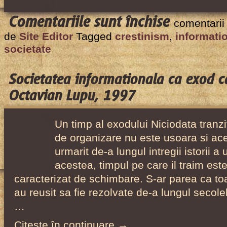
pentru
Comentariile sunt închise
comentarii
Crestinismu
de
Site Editor
Tagged
crestinism
,
informati
si
societate
societatate
informatio
Societatea informationala ca exod ca
de
Octavian Lupu, 1997
Octavian
Lupu,
Un timp al exodului Niciodata tranzi
1997
de organizare nu este usoara si aces
urmarit de-a lungul intregii istorii a
acestea, timpul pe care il traim este
caracterizat de schimbare. S-ar parea ca t
au reusit sa fie rezolvate de-a lungul secole
…
Citeşte în continuare →