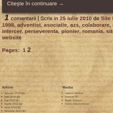
Citeşte în continuare →
1
comentarii |
Scris in
25 iulie 2010
de
Site
1998
,
adventist
,
asociatie
,
azs
,
colaborare
,
intercer
,
perseverenta
,
pionier
,
romania
,
si
website
2
Pages:
1
Arhive
Media
ianuarie 2019
(1)
Intercer Noutati
iulie 2016
(1)
Intercer TV
mai 2015
(1)
Radio Intercer
martie 2015
(1)
Video Clipuri Intercer
iunie 2014
(1)
februarie 2014
(1)