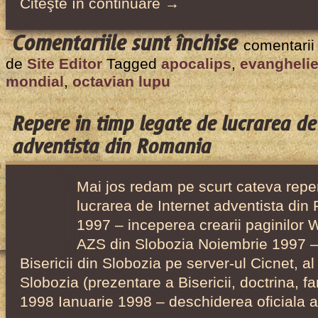
Citeşte în continuare →
pentru
Comentariile sunt închise
comentarii
Premizele
de
Site Editor
Tagged
apocalips
,
evangheli
Evangheliza
mondial
,
octavian lupu
mondiale,
articol
Repere in timp legate de lucrarea de
de
adventista din Romania
Octavian
Lupu,
Mai jos redam pe scurt cateva reper
1997
lucrarea de Internet adventista din
1997 – inceperea crearii paginilor 
AZS din Slobozia Noiembrie 1997 –
Bisericii din Slobozia pe server-ul Cicnet, al 
Slobozia (prezentare a Bisericii, doctrina, f
1998 Ianuarie 1998 – deschiderea oficiala a