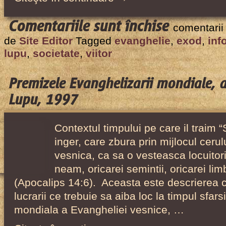
pentru
Comentariile sunt închise
comentarii
Societatea
de
Site Editor
Tagged
evanghelie
,
exod
,
inf
informatio
lupu
,
societate
,
viitor
ca
exod
Premizele Evanghelizarii mondiale, a
catre
Lupu, 1997
viitor,
de
Contextul timpului pe care il traim “
Octavian
inger, care zbura prin mijlocul ceru
Lupu,
vesnica, ca sa o vesteasca locuitori
1997
neam, oricarei semintii, oricarei limb
(Apocalips 14:6). Aceasta este descrierea 
lucrarii ce trebuie sa aiba loc la timpul sfarsi
mondiala a Evangheliei vesnice, …