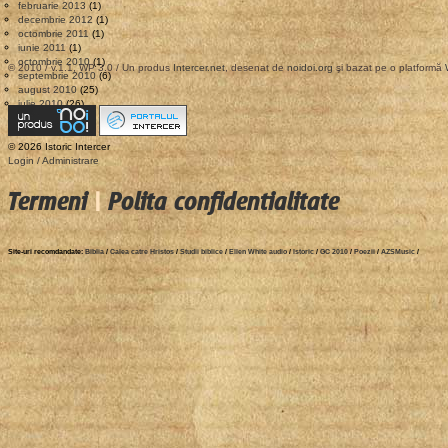
februarie 2013
(1)
decembrie 2012
(1)
octombrie 2011
(1)
iunie 2011
(1)
octombrie 2010
(1)
© 2010 / v.1.1, WP 3.0 / Un produs
Intercer.net
, desenat de
noidoi.org
şi bazat pe o platformă
septembrie 2010
(6)
august 2010
(25)
iulie 2010
(26)
© 2026 Istoric Intercer
Login / Administrare
Termeni
|
Polita confidentialitate
Site-uri recomdandate:
Biblia
/
Calea catre Hristos
/
Studii biblice
/
Ellen White audio
/
Istoric
/
GC 2010
/
Poezii
/
AZSMusic
/