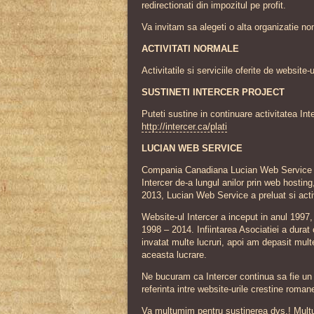
redirectionati din impozitul pe profit.
Va invitam sa alegeti o alta organizatie no
ACTIVITATI NORMALE
Activitatile si serviciile oferite de website
SUSTINETI INTERCER PROJECT
Puteti sustine in continuare activitatea In
http://intercer.ca/plati
LUCIAN WEB SERVICE
Compania Canadiana Lucian Web Service si-a
Intercer de-a lungul anilor prin web hostin
2013, Lucian Web Service a preluat si activ
Website-ul Intercer a inceput in anul 1997, 
1998 – 2014. Infiintarea Asociatiei a durat 
invatat multe lucruri, apoi am depasit mult
aceasta lucrare.
Ne bucuram ca Intercer continua sa fie un p
referinta intre website-urile crestine romane
Va multumim pentru sustinerea dvs.! Multu