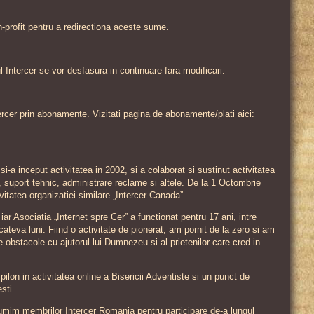
n-profit pentru a redirectiona aceste sume.
-ul Intercer se vor desfasura in continuare fara modificari.
tercer prin abonamente. Vizitati pagina de abonamente/plati aici:
 inceput activitatea in 2002, si a colaborat si sustinut activitatea
g, suport tehnic, administrare reclame si altele. De la 1 Octombrie
itatea organizatiei similare „Intercer Canada”.
iar Asociatia „Internet spre Cer” a functionat pentru 17 ani, intre
cateva luni. Fiind o activitate de pionerat, am pornit de la zero si am
e obstacole cu ajutorul lui Dumnezeu si al prietenilor care cred in
ilon in activitatea online a Bisericii Adventiste si un punct de
sti.
mim membrilor Intercer Romania pentru participare de-a lungul