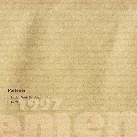
Parteneri
Lucian Web Service
LuMih