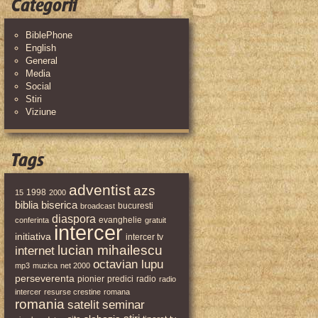
Categorii
BiblePhone
English
General
Media
Social
Stiri
Viziune
Tags
adventist
azs
1998
15
2000
biblia
biserica
bucuresti
broadcast
diaspora
evanghelie
conferinta
gratuit
intercer
initiativa
intercer tv
lucian mihailescu
internet
octavian lupu
mp3
muzica
net 2000
perseverenta
pionier
predici
radio
radio
intercer
resurse crestine
romana
romania
satelit
seminar