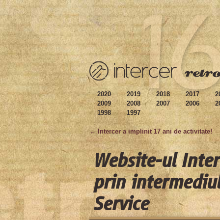
2020
2019
2018
2017
2
2009
2008
2007
2006
2
1998
1997
← Intercer a implinit 17 ani de activitate!
Website-ul Inte
prin intermediu
Service