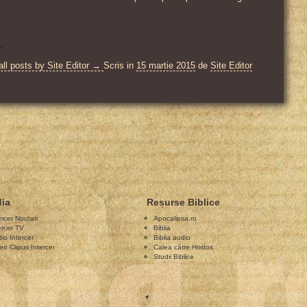
r
all posts by Site Editor →
Scris in
15 martie 2015
de
Site Editor
ia
Resurse Biblice
ercer Noutati
Apocalipsa.ro
ercer TV
Biblia
io Intercer
Biblia audio
eo Clipuri Intercer
Calea către Hristos
Studii Biblice