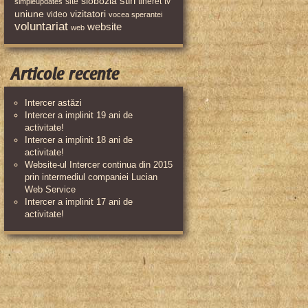
stiri
slobozia
site
tineret
tv
simpleupdates
uniune
vizitatori
video
vocea sperantei
voluntariat
website
web
Articole recente
Intercer astăzi
Intercer a implinit 19 ani de
activitate!
Intercer a implinit 18 ani de
activitate!
Website-ul Intercer continua din 2015
prin intermediul companiei Lucian
Web Service
Intercer a implinit 17 ani de
activitate!