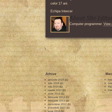
celor 17 ani.
Echipa Intercer
About Site Edito
Computer programmer.
View 
Arhive
Med
ianuarie 2019
(1)
Int
iulie 2016
(1)
Int
mai 2015
(1)
Rad
martie 2015
(1)
Vid
iunie 2014
(1)
februarie 2014
(1)
februarie 2013
(1)
decembrie 2012
(1)
octombrie 2011
(1)
iunie 2011
(1)