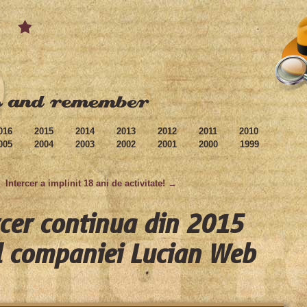
016
2015
2014
2013
2012
2011
2010
005
2004
2003
2002
2001
2000
1999
Intercer a implinit 18 ani de activitate! →
rcer continua din 2015
l companiei Lucian Web