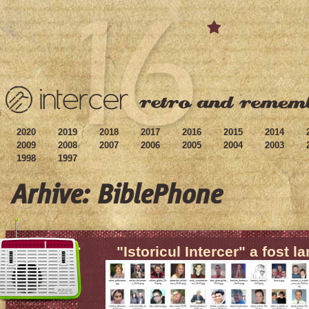
2020
2019
2018
2017
2016
2015
2014
2009
2008
2007
2006
2005
2004
2003
1998
1997
Arhive: BiblePhone
"Istoricul Intercer" a fost l