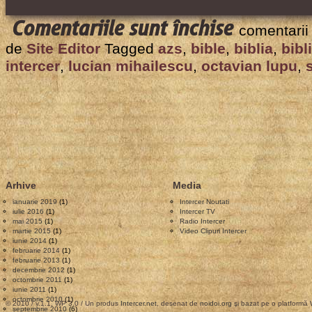
pentru
Comentariile sunt închise
comentarii
Romanian
de
Site Editor
Tagged
azs
,
bible
,
biblia
,
bibl
Bible
intercer
,
lucian mihailescu
,
octavian lupu
,
on
the
Web
/
Biblia
in
Arhive
Media
limba
ianuarie 2019
(1)
Intercer Noutati
romana
iulie 2016
(1)
Intercer TV
mai 2015
(1)
Radio Intercer
pe
martie 2015
(1)
Video Clipuri Intercer
iunie 2014
(1)
web,
februarie 2014
(1)
februarie 2013
(1)
ANN,
decembrie 2012
(1)
octombrie 2011
(1)
August
iunie 2011
(1)
octombrie 2010
(1)
4,
© 2010 / v.1.1, WP 3.0 / Un produs
Intercer.net
, desenat de
noidoi.org
şi bazat pe o platformă
septembrie 2010
(6)