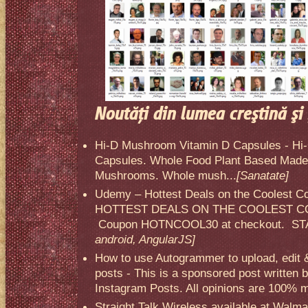
Noutăţi din lumea creştină şi 
Hi-D Mushroom Vitamin D Capsules - Hi
Capsules. Whole Food Plant Based Made 
Mushrooms. Whole mush...
[Sanatate]
Udemy – Hottest Deals on the Coolest C
HOTTEST DEALS ON THE COOLEST CO
Coupon HOTNCOOL30 at checkout. STA
android, AngularJS]
How to use Autogrammer to upload, edit 
posts - This is a sponsored post written 
Instagram Posts. All opinions are 100% mi
Straight Talk Wireless available at Walma