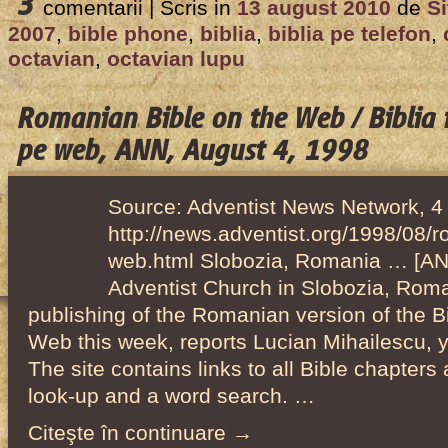
3
comentarii |
Scris in
13 august 2010
de
Si
2007
,
bible phone
,
biblia
,
biblia pe telefon
,
octavian
,
octavian lupu
Romanian Bible on the Web / Biblia
pe web, ANN, August 4, 1998
Source: Adventist News Network, 4
http://news.adventist.org/1998/08/r
web.html Slobozia, Romania … [A
Adventist Church in Slobozia, Rom
publishing of the Romanian version of the 
Web this week, reports Lucian Mihailescu, y
The site contains links to all Bible chapters
look-up and a word search. …
Citeşte în continuare →