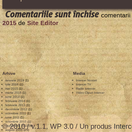
pentru
Comentariile sunt închise
comentarii
Website-
2015
de
Site Editor
ul
Intercer
continua
din
2015
prin
Arhive
Media
intermediu
ianuarie 2019
(1)
Intercer Noutati
companiei
iulie 2016
(1)
Intercer TV
mai 2015
(1)
Radio Intercer
Lucian
martie 2015
(1)
Video Clipuri Intercer
iunie 2014
(1)
Web
februarie 2014
(1)
februarie 2013
(1)
Service
decembrie 2012
(1)
octombrie 2011
(1)
iunie 2011
(1)
octombrie 2010
(1)
© 2010 / v.1.1, WP 3.0 / Un produs
Interc
septembrie 2010
(6)
august 2010
(25)