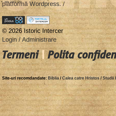
platformă
iulie 2010
(26)
Wordpress
. /
© 2026 Istoric Intercer
Login / Administrare
Termeni
|
Polita confiden
Site-uri recomdandate:
Biblia
/
Calea catre Hristos
/
Studii 