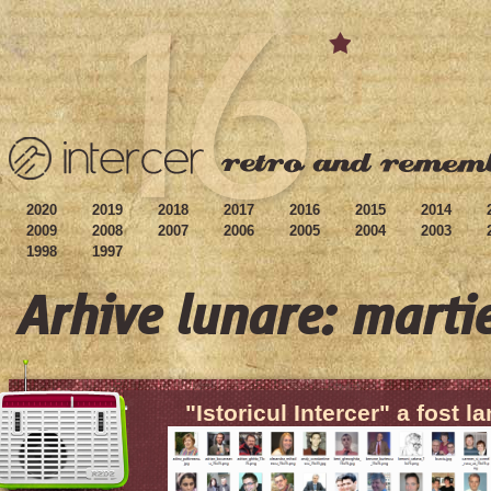
2020
2019
2018
2017
2016
2015
2014
2009
2008
2007
2006
2005
2004
2003
1998
1997
Arhive lunare: mart
"Istoricul Intercer" a fost l