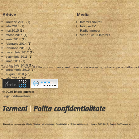
Arhive
Media
ianuarie 2019
(1)
Intercer Noutati
iulie 2016
(1)
Intercer TV
mai 2015
(1)
Radio Intercer
martie 2015
(1)
Video Clipuri Intercer
iunie 2014
(1)
februarie 2014
(1)
februarie 2013
(1)
decembrie 2012
(1)
octombrie 2011
(1)
iunie 2011
(1)
octombrie 2010
(1)
© 2010 / v.1.1, WP 3.0 / Un produs
Intercer.net
, desenat de
noidoi.org
şi bazat pe o platformă
septembrie 2010
(6)
august 2010
(25)
iulie 2010
(26)
© 2026 Istoric Intercer
Login / Administrare
Termeni
|
Polita confidentialitate
Site-uri recomdandate:
Biblia
/
Calea catre Hristos
/
Studii biblice
/
Ellen White audio
/
Istoric
/
GC 2010
/
Poezii
/
AZSMusic
/