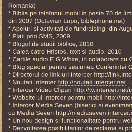
Romania)
* Biblia pe telefonul mobil in peste 70 de limb
din 2007 (Octavian Lupu, biblephone.net)
* Apeluri si activitati de fundraising, din Au
* Plati prin SMS, 2009
* Blogul de studii biblice, 2010
* Calea catre Hristos, text si audio, 2010
* Cartile audio E.G.White, in colaborare c
* Blog special pentru sesiunea Conferintei 
* Directorul de link-uri Intercer
http://link.int
* Noutati Intercer
http://noutati.intercer.net
* Intercer Video Clipuri
http://tv.intercer.net/c
* Website-ul Intercer pentru mobil
http://int
* Intercer Media Seven (biserici si eveniment
cu Media Seven
http://mediaseven.intercer.
* Un nou design si functionalitate pentru web
* Dezvoltarea posibilitatilor de reclama si